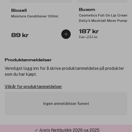
Buxom
Biozell
Cosmetics Full On Lip Cream
Moisture Conditioner 100ml
Dolly's Mocktail Mixer Pumpki
Spice White Russian 4,2ml
187 kr
89 kr
Før: 231 kr
Produktanmeldelser
Vennligst logg inn for å skrive produktanmeldelse på produkter
som du har kjøpt.
Vilkår for produktanmeldelser
Ingen anmeldelser funnet
✓ Årets Nettbutikk 2026 og 2025