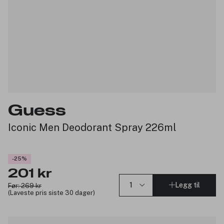
Guess
Iconic Men Deodorant Spray 226ml
-25%
201 kr
Legg til
Før: 269 kr
(Laveste pris siste 30 dager)