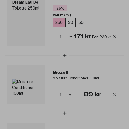
-25%
Volum (ml)
250
30
50
171 kr
Før: 229 kr
Biozell
Moisture Conditioner 100ml
89 kr