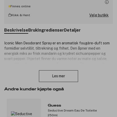
Finnes online
Velg butikk
Klikk & Hent
Beskrivelse
Bruk
Ingredienser
Detaljer
Iconic Men Deodorant Spray er en aromatisk fougère-duft som
formidler selvtillit, tiltrekning og frihet. Den åpner med en
energisk miks av frisk mandarin og krydret sichuanpepper og
svart pepper. I hjertet finner du varme noter av mate og salvie,
avrundet med en grønn nyanse fra geranium. Basen gir en dyp og
Lukk
varig karakter med vetiver, sensuell amber og myk semsket
skinn. En deodorantspray som holder deg fresh – og etterlater
Les mer
inntrykk.
Produktnummer:
3319019
Andre kunder kjøpte også
Guess
Seductive Dream Eau De Toilette
250ml