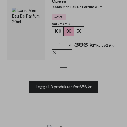
Guess
Iconic Men Eau De Parfum 30ml
-25%
Volum (ml)
100
30
50
396 kr
Før: 529 kr
Legg til 3 produkter for 656 kr