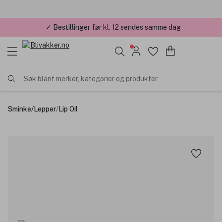
✓ Bestillinger før kl. 12 sendes samme dag
✓ Årets Nettbutikk 2026 og 2025
Søk blant merker, kategorier og produkter
Sminke
/
Lepper
/
Lip Oil