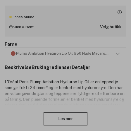
Finnes online
Velg butikk
Klikk & Hent
Farge
Plump Ambition Hyaluron Lip Oil 650 Nude Macaron 5ml
Beskrivelse
Bruk
Ingredienser
Detaljer
L'Oréal Paris Plump Ambition Hyaluron Lip Oil er en leppeolje
som gir fukt i 24 timer* og er beriket med hyaluronsyre. Den har
en volumgivende glans og leppene ser fyldigere ut etter bare en
påføring. Den pleiende formelen er beriket med hyaluronsyre og
tripeptider i en fuktighetsgivende oljeblanding som etterlater
Lukk
leppene med en myk, smidig og fuktet følelse. Prøv den unike,
myke applikatoren med masserende kuleformet design i midten
Les mer
som henter opp akkurat riktig mengde formel for å skape en
balansert og volumgivende glassaktig glans.