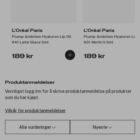
L'Oréal Paris
L'Oréal Paris
Plump Ambition Hyaluron Lip Oil
Plump Ambition Hyaluron Lip O
641 Latte Glace 5ml
601 Worth It 5ml
189 kr
189 kr
Produktanmeldelser
Vennligst logg inn for å skrive produktanmeldelse på produkter
som du har kjøpt.
Vilkår for produktanmeldelser
Alle vurderinger
Nyeste