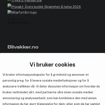
Blivakker.no
Om oss
Bli medlem helt gratis - få poeng og eksklusive rabattkoder.
Vi bruker cookies
Nyhetsbrev
Vi bruker informasjonskapsler for å gi innhold og annonser et
Samarbeid med oss
personlig preg, for å levere sosiale mediefunksjoner og for å
analysere trafikken vår. Vi deler dessuten informasjon om hvordan du
bruker nettstedet vårt, med partnerne våre innen sosiale medier,
annonsering og analysearbeid, som kan kombinere den med annen
En del av
Brandsdal Group AS
informasjon du har gjort tilgjengelig for dem, eller som de har samlet