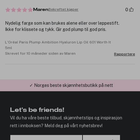
0
Bekreftet kjøper
Maren
Nydelig farge som kan brukes alene eller over leppestift.
Ikke for klissete og tykk. Gir god plump til god pris.
L'Oréal Paris Plump Ambition Hyaluron Lip Oil 601 Worth It
5ml
Skrevet for 10 måneder siden av Maren
Rapportere
✓ Norges beste skjønnhetsbutikk på nett
✓ Årets Nettbutikk 2026 og 2025
Let's be friends!
Vil du ha våre beste tilbud, skjønnhetstips og inspirasjon
rett i innboksen? Meld deg på vårt nyhetsbrev!