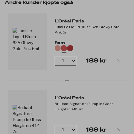
Andre kunder kjøpte også
Fordeler:
Beriket med hyaluronsyre.
L'Oréal Paris
24 timers fukt* og volumgivende glans.
Lumi Le Liquid Blush 625 Glowy Gold
Fyldigere og glattere lepper etter bare én påføring.
Pink 5ml
Føles ikke klissete.
Velegnet til sensitive lepper.
Farge
*Instrumental test
189 kr
Produktnummer:
3319409
L'Oréal Paris
Brilliant Signature Plump In Gloss
Heighten 412 7ml
169 kr