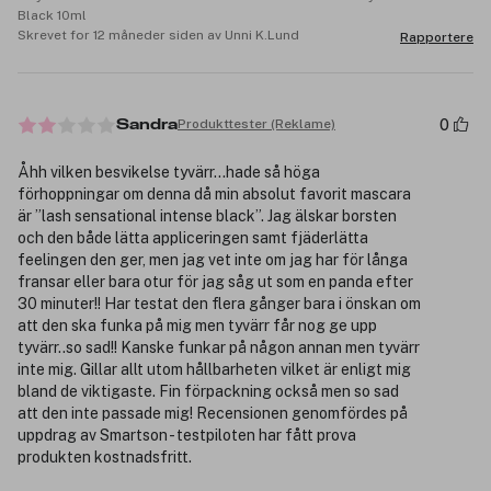
Black 10ml
Skrevet for 12 måneder siden av Unni K.Lund
Rapportere
0
Produkttester (Reklame)
Sandra
Åhh vilken besvikelse tyvärr…hade så höga
förhoppningar om denna då min absolut favorit mascara
är ”lash sensational intense black”. Jag älskar borsten
och den både lätta appliceringen samt fjäderlätta
feelingen den ger, men jag vet inte om jag har för långa
fransar eller bara otur för jag såg ut som en panda efter
30 minuter!! Har testat den flera gånger bara i önskan om
att den ska funka på mig men tyvärr får nog ge upp
tyvärr..so sad!! Kanske funkar på någon annan men tyvärr
inte mig. Gillar allt utom hållbarheten vilket är enligt mig
bland de viktigaste. Fin förpackning också men so sad
att den inte passade mig! Recensionen genomfördes på
uppdrag av Smartson - testpiloten har fått prova
produkten kostnadsfritt.