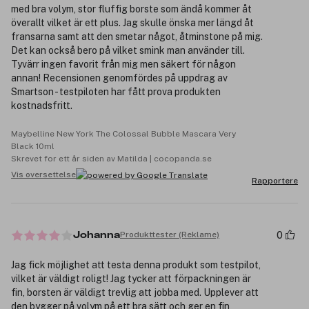
med bra volym, stor fluffig borste som ändå kommer åt
överallt vilket är ett plus. Jag skulle önska mer längd åt
fransarna samt att den smetar något, åtminstone på mig.
Det kan också bero på vilket smink man använder till.
Tyvärr ingen favorit från mig men säkert för någon
annan! Recensionen genomfördes på uppdrag av
Smartson - testpiloten har fått prova produkten
kostnadsfritt.
Maybelline New York The Colossal Bubble Mascara Very
Black 10ml
Skrevet for ett år siden av Matilda | cocopanda.se
Vis oversettelse
Rapportere
0
Produkttester (Reklame)
Johanna
Jag fick möjlighet att testa denna produkt som testpilot,
vilket är väldigt roligt! Jag tycker att förpackningen är
fin, borsten är väldigt trevlig att jobba med. Upplever att
den bygger på volym på ett bra sätt och ger en fin