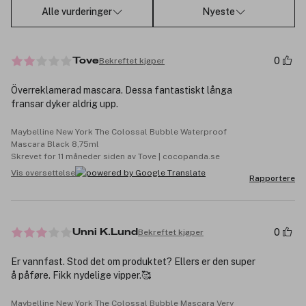
Alle vurderinger
Nyeste
0
Bekreftet kjøper
Tove
Överreklamerad mascara. Dessa fantastiskt långa
fransar dyker aldrig upp.
Maybelline New York The Colossal Bubble Waterproof
Mascara Black 8,75ml
Skrevet for 11 måneder siden av Tove | cocopanda.se
Vis oversettelse
Rapportere
0
Bekreftet kjøper
Unni K.Lund
Er vannfast. Stod det om produktet? Ellers er den super
å påføre. Fikk nydelige vipper.🥰
Maybelline New York The Colossal Bubble Mascara Very