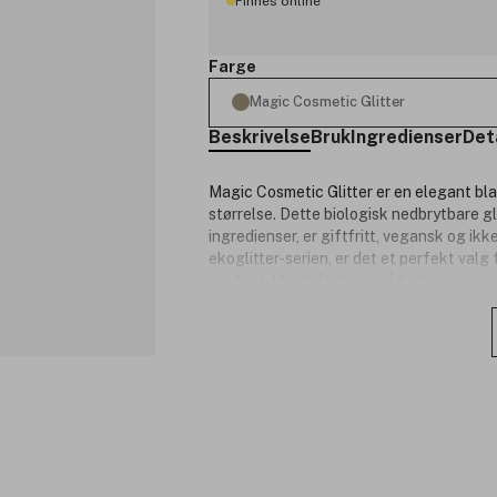
Finnes online
Farge
Magic Cosmetic Glitter
Beskrivelse
Bruk
Ingredienser
Det
Magic Cosmetic Glitter er en elegant bla
størrelse. Dette biologisk nedbrytbare gl
ingredienser, er giftfritt, vegansk og ik
ekoglitter-serien, er det et perfekt valg
produkt. Ideelt for bruk på hud, kropp og
looks.
Produktnummer:
3319791