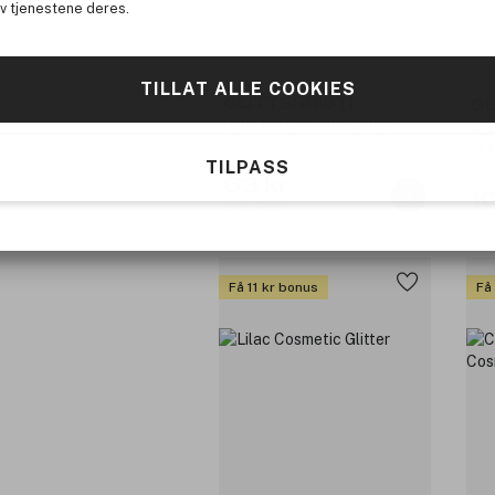
av tjenestene deres.
TILLAT ALLE COOKIES
GLITTERNISTI
GL
Nude Mix Cosmetic Glitter
Chu
Cos
TILPASS
63 kr
1
Før: 79 kr
Få 11 kr bonus
Få