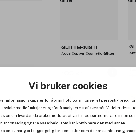
GL
GLITTERNISTI
Ant
Aqua Copper Cosmetic Glitter
5
109 kr
Før
Vi bruker cookies
-20%
Få
ker informasjonskapsler for å gi innhold og annonser et personlig preg, for
Outlet
 sosiale mediefunksjoner og for å analysere trafikken vår. Vi deler dessut
4 for 3
masjon om hvordan du bruker nettstedet vårt, med partnerne våre innen sos
r, annonsering og analysearbeid, som kan kombinere den med annen
asjon du har gjort tilgjengelig for dem, eller som de har samlet inn gjenno