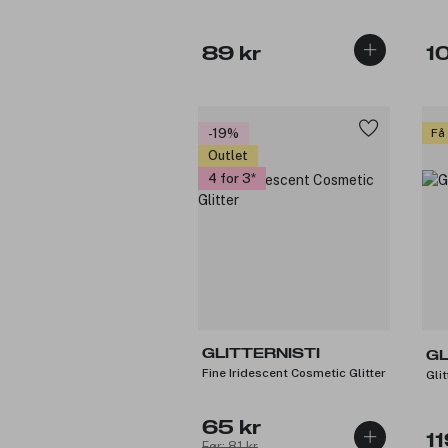
89 kr
1
-19%
Få
Outlet
4 for 3
GLITTERNISTI
GL
Fine Iridescent Cosmetic Glitter
Gli
65 kr
11
Før: 81 kr