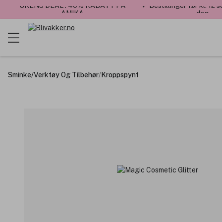
UKENS DEAL : 40% RABATT PÅ
✓ Bestillinger før kl. 12
AMIKA
dag
Sminke
/
Verktøy Og Tilbehør
/
Kroppspynt