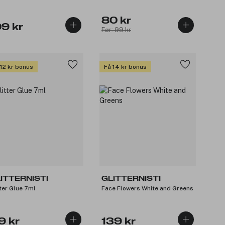
80 kr
09 kr
Før: 99 kr
 12 kr bonus
Få 14 kr bonus
ITTERNISTI
GLITTERNISTI
tter Glue 7ml
Face Flowers White and Greens
9 kr
139 kr