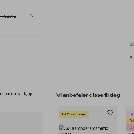
r: 329 kr
Se
r som du har kjøpt.
Vi anbefaler disse til deg
Få 11 kr bonus
-
Ou
4 