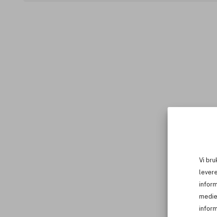
Vi bru
levere
infor
medie
inform