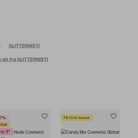
 alt fra GLITTERNISTI
47%
Få 10 kr bonus
tlet
for 3