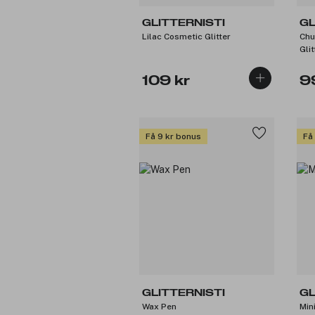
GLITTERNISTI
GL
Lilac Cosmetic Glitter
Chu
Glit
109 kr
9
Få 9 kr bonus
Få
GLITTERNISTI
GL
Wax Pen
Min