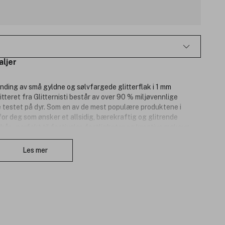
aljer
nding av små gyldne og sølvfargede glitterflak i 1 mm
itteret fra Glitternisti består av over 90 % miljøvennlige
ke testet på dyr. Som en av de mest populære produktene i
 for deg som ønsker et allsidig, bærekraftig og glitrende
 hår – perfekt til festivaler, festligheter og kreative makeup-
Lukk
Les mer