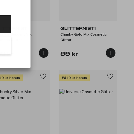
ITTERNISTI
GLITTERNISTI
nky Iridescent Mix
Chunky Gold Mix Cosmetic
metic Glitter
Glitter
09 kr
99 kr
 10 kr bonus
Få 10 kr bonus