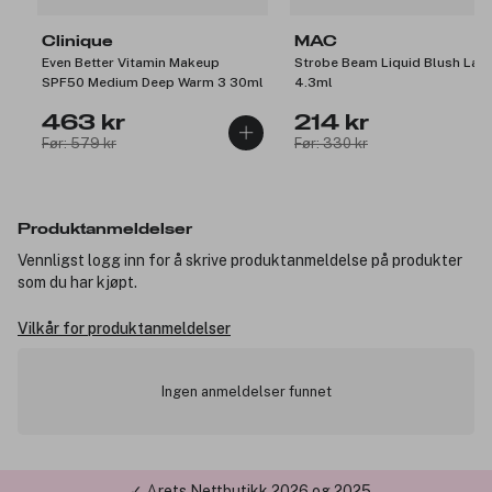
Clinique
MAC
Even Better Vitamin Makeup
Strobe Beam Liquid Blush Lava
SPF50 Medium Deep Warm 3 30ml
4.3ml
463 kr
214 kr
Før: 579 kr
Før: 330 kr
Produktanmeldelser
Vennligst logg inn for å skrive produktanmeldelse på produkter
som du har kjøpt.
Vilkår for produktanmeldelser
Ingen anmeldelser funnet
✓ Årets Nettbutikk 2026 og 2025