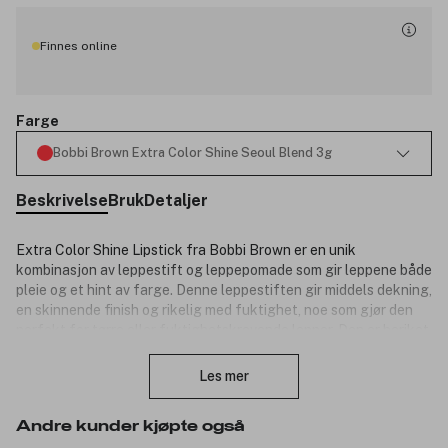
Finnes online
Farge
Bobbi Brown Extra Color Shine Seoul Blend 3g
Beskrivelse
Bruk
Detaljer
Extra Color Shine Lipstick fra Bobbi Brown er en unik
kombinasjon av leppestift og leppepomade som gir leppene både
pleie og et hint av farge. Denne leppestiften gir middels dekning,
en skinnende finish og rikelig med fuktighet, noe som gjør den
perfekt for tørre eller fuktighetskrevende lepper. Den er beriket
Lukk
med jojoba- og safloroljer, som gir intens næring, mykgjør
leppene og gir en lett plumpende effekt. Passer for alle som
Les mer
ønsker en naturlig, fuktig og glødende leppe-look.
Produktnummer:
3321035
Andre kunder kjøpte også