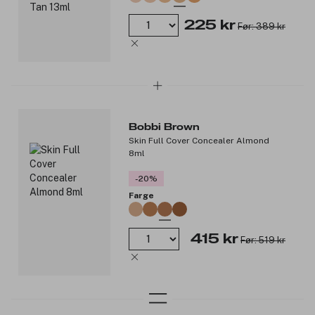
225 kr
Før: 389 kr
Bobbi Brown
Skin Full Cover Concealer Almond
8ml
-20%
Farge
415 kr
Før: 519 kr