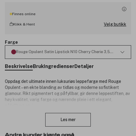
Finnes online
Velg butikk
Klikk & Hent
Farge
Rouge Opulent Satin Lipstick N10 Cherry Cherie 3,5ml
Beskrivelse
Bruk
Ingredienser
Detaljer
Oppdag det ultimate innen luksuriøs leppefarge med Rouge
Opulent – en ekte blanding av tidløs og moderne sofistikert
glamour. Rikt pigmentert og påfyllbar, gir denne leppestiften, av
høy kvalitet, varig farge og nærende pleie i ett elegant,
påfyllbart etui.
Lukk
Denne rikt pigmenterte leppestiften glir uanstrengt over
leppene dine, og gir en kremet, heldekkende finish som holder
Les mer
seg flott hele dagen med en formel som ikke glir ut eller smitter.
Den er holdbar i 8 timer og gir 24-timers fuktighet*.
Andre kunder kjøpte også
Rouge Opulent er i en slank, gjenfyllbar hylse, og tilbyr en