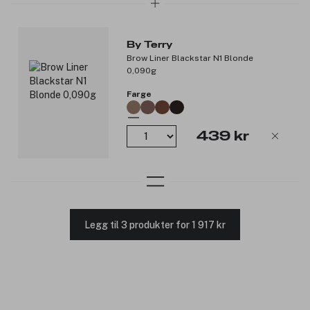
24 timer*, med synlige forbedringer i tekstur og mykhet
over tid. Rouge Opulent gir holdbarhet over tid samtidig
som den nærer og beskytter leppene dine.
By Terry
*Effektivitetstest på 11 personer.
Brow Liner Blackstar N1 Blonde
0,090g
Produktnummer:
3321756
Farge
439 kr
Legg til 3 produkter for 1 917 kr