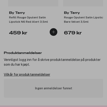
By Terry
By Terry
Refill Rouge Opulent Satin
Rouge Opulent Satin Lipstick 
Lipstick N6 Red Alert 3,5ml
Bare Velvet 3,5ml
459 kr
679 kr
Produktanmeldelser
Vennligst logg inn for å skrive produktanmeldelse på produkter
som du har kjøpt.
Vilkår for produktanmeldelser
Ingen anmeldelser funnet