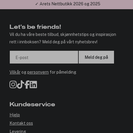
✓ Årets Nettbutikk 2026 og 2025
Let's be friends!
Vil du ha våre beste tilbud, skjønnhetstips og inspirasjon
rett i innboksen? Meld deg på vårt nyhetsbrev!
Meld deg på
E-post
Vilkår
og
personvern
for påmelding
Kundeservice
Hjelp
Kontakt oss
Levering