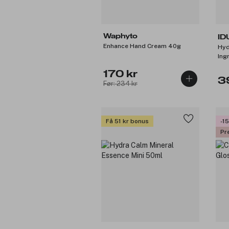
Waphyto
ID
Enhance Hand Cream 40g
Hyd
Ing
170 kr
3
Før: 234 kr
Få 51 kr bonus
-1
Pr