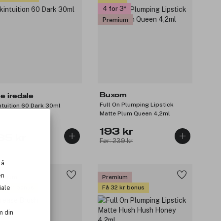
4 for 3
Premium
Buxom
ne iredale
Full On Plumping Lipstick
ntuition 60 Dark 30ml
Matte Plum Queen 4,2ml
193 kr
85 kr
Før: 239 kr
 å
en
emium
Premium
iale
 32 kr bonus
Få 32 kr bonus
m din