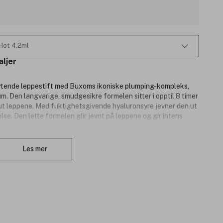
 Hot 4,2ml
aljer
lytende leppestift med Buxoms ikoniske plumping-kompleks,
m. Den langvarige, smudgesikre formelen sitter i opptil 8 timer
ke ut leppene. Med fuktighetsgivende hyaluronsyre jevner den ut
else. Den lette formelen glir jevnt på leppene og gir intens
Lukk
Les mer
tløst.
ltes behagelige.
r uten klumping eller søl.