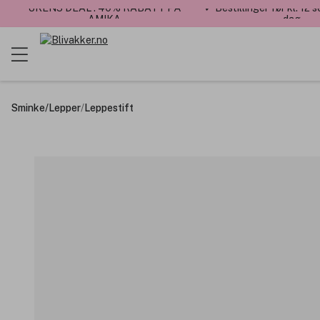
UKENS DEAL : 40% RABATT PÅ
✓ Bestillinger før kl. 12
AMIKA
dag
Sminke
/
Lepper
/
Leppestift