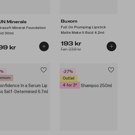
Buxom
UN Minerals
Full On Plumping Lipstick
rasoft Mineral Foundation
Matte Make It Bold 4,2ml
rid 30ml
193 kr
99 kr
Før: 239 kr
5%
-27%
emium
Outlet
4 for 3