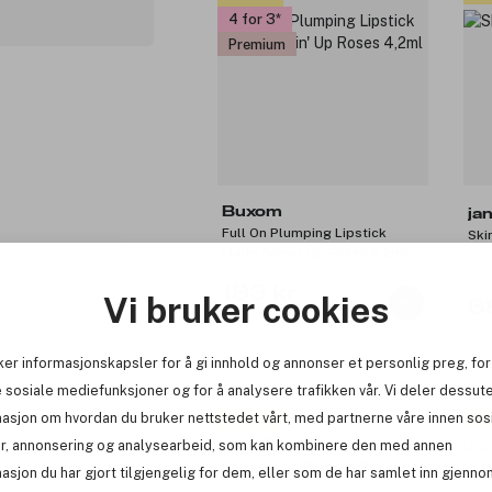
4 for 3
Premium
Buxom
ja
Full On Plumping Lipstick
Ski
Matte Comin' Up Roses 4,2ml
193 kr
Vi bruker cookies
6
Før: 239 kr
ker informasjonskapsler for å gi innhold og annonser et personlig preg, for
 sosiale mediefunksjoner og for å analysere trafikken vår. Vi deler dessut
-19%
Pr
masjon om hvordan du bruker nettstedet vårt, med partnerne våre innen sos
Få
Outlet
4 for 3
r, annonsering og analysearbeid, som kan kombinere den med annen
Premium
asjon du har gjort tilgjengelig for dem, eller som de har samlet inn gjenno