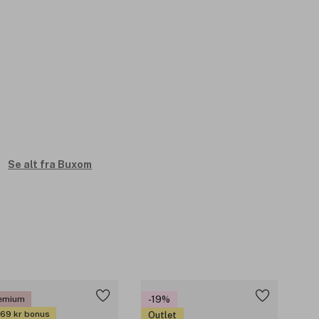
Se alt fra Buxom
emium
-19%
 69 kr bonus
Outlet