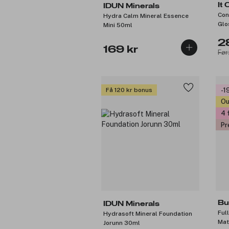
It
IDUN Minerals
Con
Hydra Calm Mineral Essence
Glo
Mini 50ml
2
169 kr
Før
Få 120 kr bonus
-1
Ou
4 
Pr
Bu
IDUN Minerals
Ful
Hydrasoft Mineral Foundation
Mat
Jorunn 30ml