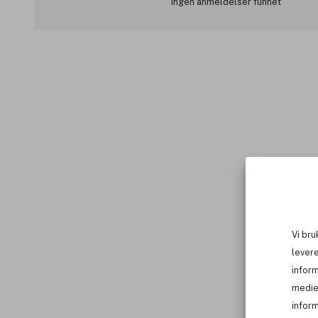
Ingen anmeldelser funnet
Vi bru
levere
infor
medie
inform