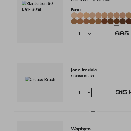
Farge
685 
jane iredale
Crease Brush
315 
Waphyto