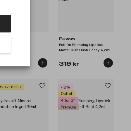
ne iredale
Buxom
ase Brush
Full On Plumping Lipstick
Matte Hush Hush Honey 4,2ml
15 kr
319 kr
 120 kr bonus
-19%
Outlet
4 for 3
Premium