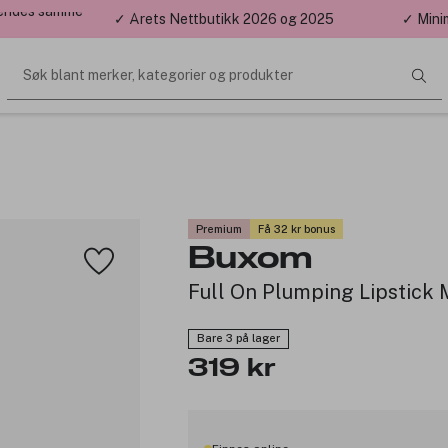
 sendes samme
✓ Årets Nettbutikk 2026 og 2025
✓ Mini
Søk blant merker, kategorier og produkter
Premium
Få 32 kr bonus
Buxom
Full On Plumping Lipstick 
Bare 3 på lager
319 kr