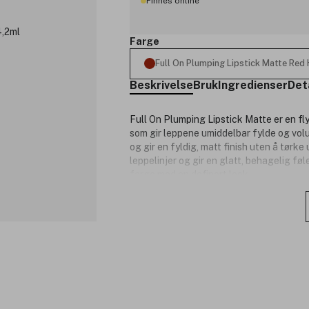
Finnes online
Farge
Full On Plumping Lipstick Matte Red
Beskrivelse
Bruk
Ingredienser
Det
Full On Plumping Lipstick Matte er en f
som gir leppene umiddelbar fylde og volu
og gir en fyldig, matt finish uten å tør
leppelinjer og gir en glatt, behagelig føl
farge med en definert look.
Forbrukertester:
96 % mente at produktet føles vek
96 % sa at leppene umiddelbart fø
93 % opplevde mer definerte leppe
Produktnummer:
3326070