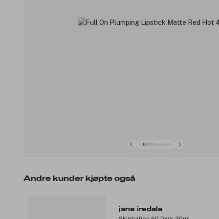
Andre kunder kjøpte også
jane iredale
Skintuition 60 Dark 30ml