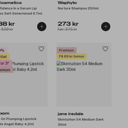
 Cosmetics
Waphyto
fidence In a Serum Lip
Nurture Shampoo 250ml
ss Self-Determined 6.7ml
88 kr
273 kr
: 339 kr
Før: 375 kr
9%
Premium
Få 69 kr bonus
tlet
for 3
emium
xom
jane iredale
l On Plumping Lipstick
Skintuition 54 Medium Dark
te Angel Baby 4,2ml
30ml