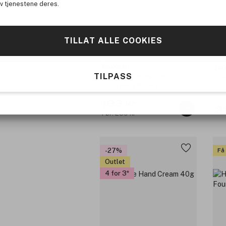
av tjenestene deres.
TILLAT ALLE COOKIES
Buxom
ja
TILPASS
Full On Plumping Lipstick
Cre
Matte Berry Babe 4,2ml
193 kr
3
Før: 239 kr
-27%
Få
Outlet
4 for 3