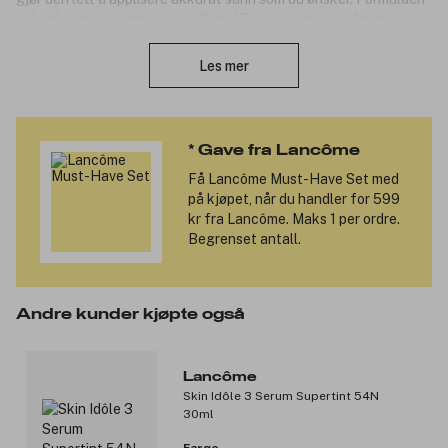
er beriket med ceramider og Grand Rose-ekstrakter for en
Lukk
pleiende følelse, fuktighet og komfort til leppene. Etuiet er matt
og lukseriøst med inngravert Lancôme logo.
Les mer
Egenskaper
For en soft-blurred matt finish.
Føles komfortabel og fuktighetsgivede på leppene.
* Gave fra Lancôme
Med en presis og brukervennlig leppestift tupp.
Få
Lancôme Must-Have Set
med
Produktnummer:
3326231
på kjøpet, når du handler for 599
kr fra Lancôme. Maks 1 per ordre.
Begrenset antall.
Andre kunder kjøpte også
Lancôme
Skin Idôle 3 Serum Supertint 54N
30ml