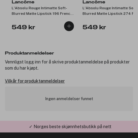
Lancôme
Lancôme
L'Absolu Rouge Intimatte Soft-
L'Absolu Rouge Intimatte Soft-
Blurred Matte Lipstick 196 French
Blurred Matte Lipstick 274 Fr
Touch 3,4g
Tea 3,4g
549 kr
549 kr
Produktanmeldelser
Vennligst logg inn for å skrive produktanmeldelse på produkter
som du har kjøpt.
Vilkår for produktanmeldelser
Ingen anmeldelser funnet
✓ Norges beste skjønnhetsbutikk på nett
✓ Årets Nettbutikk 2026 og 2025