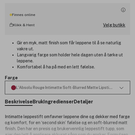
Finnes online
Velg butikk
Klikk & Hent
Gir en myk, matt finish som får leppene til å se naturlig
vakre ut.
Langvarig farge som holder hele dagen uten å tørke ut
leppene.
Komfortabel å ha på med en lett følelse.
Farge
L'Absolu Rouge Intimatte Soft-Blurred Matte Lipstick 525 French
Beskrivelse
Bruk
Ingredienser
Detaljer
Intimatte leppestift omfavner leppene dine og dekker med farge
og komfort, for en ‘second skin’ følelse og en soft-blurred matt
finish. Den har en presis og brukervennlig leppestift tupp, som
gjør den lett å applisere akkurat sånn som du ønsker. Formulaen