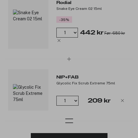
Rodial
Snake Eye Cream 02 15ml
-35%
442 kr
Før: 680 kr
NIP+FAB
Glycolic Fix Scrub Extreme 75ml
209 kr