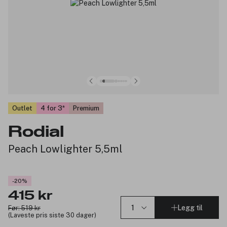
Outlet
4 for 3
Premium
Rodial
Peach Lowlighter 5,5ml
-20%
415 kr
Legg til
Før: 519 kr
(Laveste pris siste 30 dager)