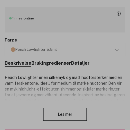
Finnes online
Farge
Peach Lowlighter 5,5ml
Beskrivelse
Bruk
Ingredienser
Detaljer
Peach Lowlighter er en silkemyk og matt hudforsterker med en
varm ferskentone, ideell for medium til mørke hudtoner. Den gir
en myk highlight-effekt uten shimmer og skjuler mørke ringer
for et jevnere og mer våkent utseende. Inspirert av bestselgeren
Banana Lowlighter, korrigerer den grå og blå undertoner, og kan
Lukk
brukes alene eller over baseprodukter for et naturlig, feilfritt
“no makeup”-utseende. Inneholder pleiende ingredienser som
Les mer
fukter og beroliger huden.
Produktnummer:
3327455