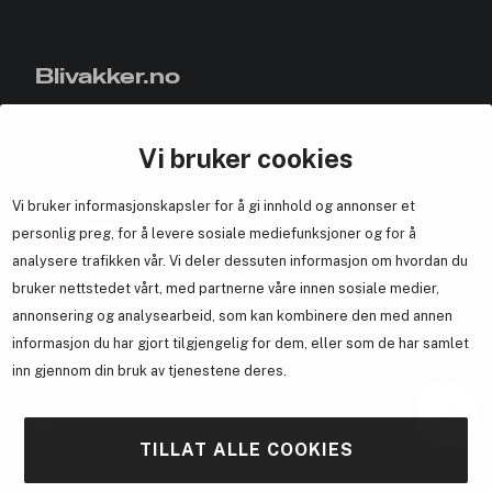
Blivakker.no
Om oss
Bli medlem helt gratis - få poeng og eksklusive rabattkoder.
Vi bruker cookies
Nyhetsbrev
Vi bruker informasjonskapsler for å gi innhold og annonser et
Samarbeid med oss
personlig preg, for å levere sosiale mediefunksjoner og for å
analysere trafikken vår. Vi deler dessuten informasjon om hvordan du
bruker nettstedet vårt, med partnerne våre innen sosiale medier,
annonsering og analysearbeid, som kan kombinere den med annen
informasjon du har gjort tilgjengelig for dem, eller som de har samlet
En del av
Brandsdal Group AS
inn gjennom din bruk av tjenestene deres.
For personlig veiledning om profesjonelle hårprodukter, klikk
her
.
TILLAT ALLE COOKIES