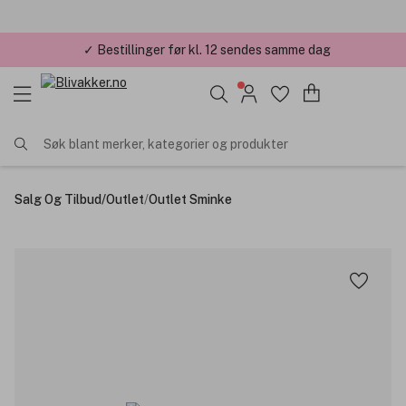
✓ Bestillinger før kl. 12 sendes samme dag
✓ Årets Nettbutikk 2026 og 2025
Søk blant merker, kategorier og produkter
Salg Og Tilbud
/
Outlet
/
Outlet Sminke