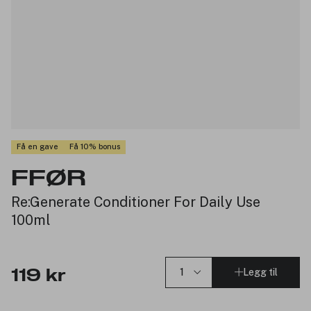
Få en gave
Få 10% bonus
FFØR
Re:Generate Conditioner For Daily Use
100ml
Legg til
119 kr