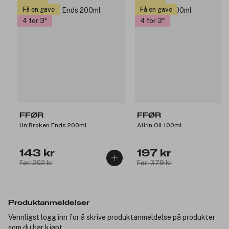
Få en gave
Få en gave
4 for 3
4 for 3
FFØR
FFØR
Un:Broken Ends 200ml
All:In Oil 100ml
143 kr
197 kr
Før: 202 kr
Før: 379 kr
Produktanmeldelser
Vennligst logg inn for å skrive produktanmeldelse på produkter
som du har kjøpt.