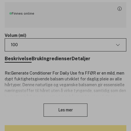
Finnes online
Volum (ml)
100
Beskrivelse
Bruk
Ingredienser
Detaljer
Re:Generate Conditioner For Daily Use fra FFØR er en mild, men
dypt fuktighetsgivende balsam utviklet for daglig pleie av alle
hårtyper. Denne naturlige og veganske balsamen gir essensielle
næringsstoffer til håret uten å virke tyngende, samtidig som den
beskytter hårfargen og etterlater håret mykt, glansfullt og
Lukk
hydrert. Formelen er beriket med økologisk mandarinolje, som
virker beroligende og oppløftende, økologisk nellikolje, med sin
Les mer
varme, krydrede aroma, og økologisk patchouliolje, kjent for sine
avslappende og sensuelle egenskaper. Brazil nut oil tilfører
intens næring og fuktighet, mens solsikkefrøolje beskytter