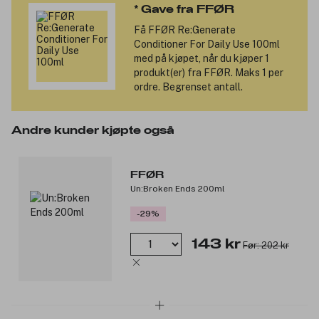
hårfargen og hjelper mot skade fra frie radikaler. Passer for
* Gave fra FFØR
normalt, tørt, oljete, krøllete eller fint hår – en skånsom, men
effektiv balsam for daglig bruk.
Få
FFØR Re:Generate
Conditioner For Daily Use 100ml
Produktnummer:
3329532
med på kjøpet, når du kjøper 1
produkt(er) fra FFØR. Maks 1 per
ordre. Begrenset antall.
Andre kunder kjøpte også
FFØR
Un:Broken Ends 200ml
-29%
143 kr
Før: 202 kr