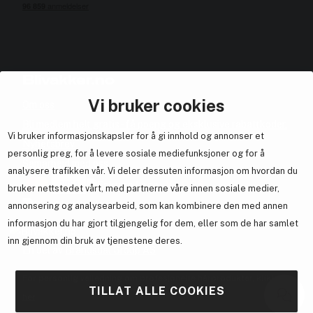
Blivakker.no
Vi bruker cookies
Om oss
Bli medlem helt gratis - få poeng og eksklusive rabattkoder.
Vi bruker informasjonskapsler for å gi innhold og annonser et
Nyhetsbrev
personlig preg, for å levere sosiale mediefunksjoner og for å
Samarbeid med oss
analysere trafikken vår. Vi deler dessuten informasjon om hvordan du
bruker nettstedet vårt, med partnerne våre innen sosiale medier,
annonsering og analysearbeid, som kan kombinere den med annen
informasjon du har gjort tilgjengelig for dem, eller som de har samlet
inn gjennom din bruk av tjenestene deres.
En del av
Brandsdal Group AS
For personlig veiledning om profesjonelle hårprodukter, klikk
TILLAT ALLE COOKIES
her
.