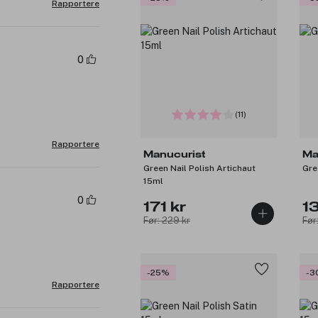
Rapportere
0
(11)
Rapportere
Manucurist
Ma
Green Nail Polish Artichaut
Gre
15ml
0
171 kr
1
Før: 229 kr
Før
-25%
-3
Rapportere