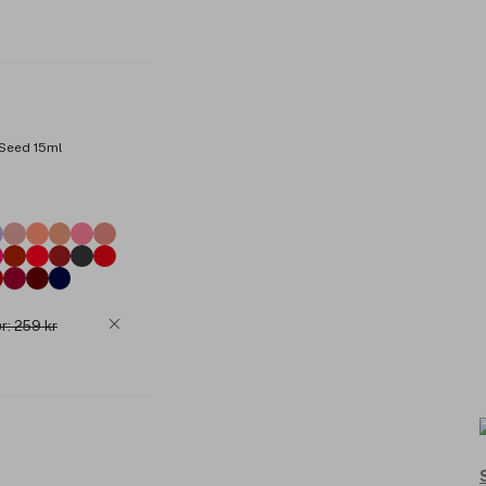
 Seed 15ml
r: 259 kr