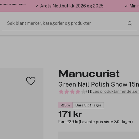
 sendes samme
✓ Årets Nettbutikk 2026 og 2025
✓ Mini
Søk blant merker, kategorier og produkter
Manucurist
Green Nail Polish Snow 15
(11)
Les produktanmeldelser
-25%
Bare 3 på lager
171 kr
Før: 229 kr
(Laveste pris siste 30 dager)