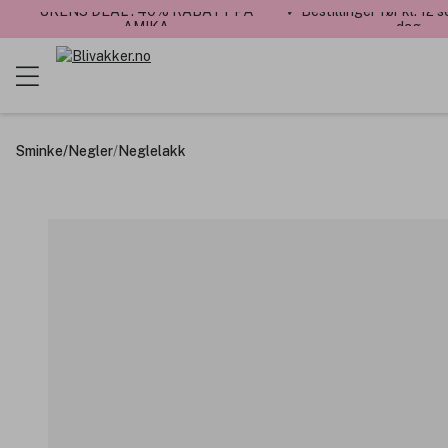
UKENS DEAL : 40% RABATT PÅ
✓ Bestillinger før kl. 12
AMIKA
dag
Sminke
/
Negler
/
Neglelakk