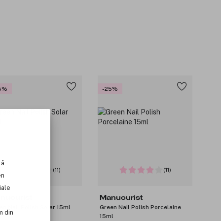
5%
-25%
 å
(11)
(11)
en
iale
nucurist
Manucurist
en Nail Polish Solar 15ml
Green Nail Polish Porcelaine
m din
15ml