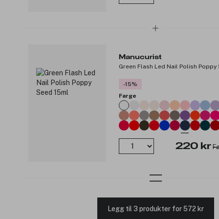
Manucurist
Green Flash Led Nail Polish Poppy
-15%
Farge
220 kr
Fø
Legg til 3 produkter for 572 kr