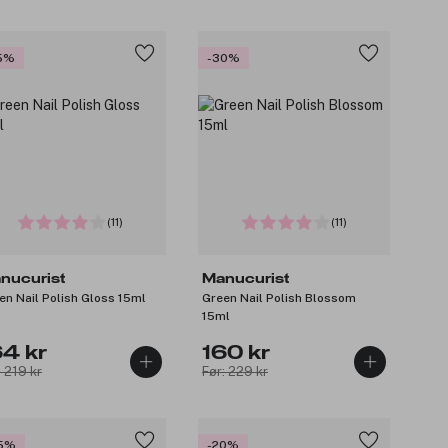
5%
-30%
(11)
(11)
nucurist
Manucurist
en Nail Polish Gloss 15ml
Green Nail Polish Blossom
15ml
64 kr
160 kr
: 219 kr
Før: 229 kr
5%
-20%