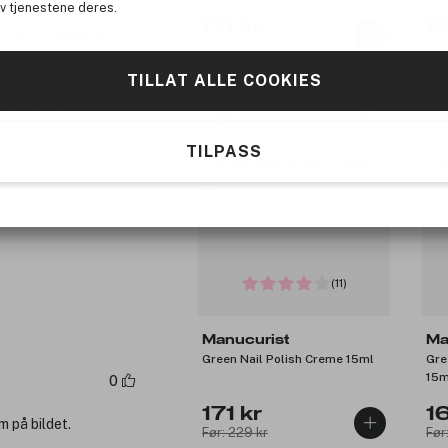
av tjenestene deres.
171 kr
1
tive
7 negative
Før: 229 kr
Før
t, og én
TILLAT ALLE COOKIES
en er mer
mens én synes
-25%
-3
TILPASS
(11)
Manucurist
Ma
Green Nail Polish Creme 15ml
Gre
15m
0
171 kr
1
m på bildet.
Før: 229 kr
Før