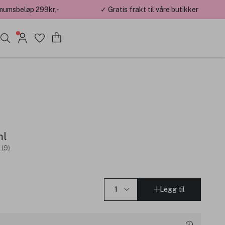
mumsbeløp 299kr,-
✓ Gratis frakt til våre butikker
ml
 (9)
Legg til