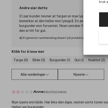
bruk 
Andre sier dette
4 posi
Et par kunder nevner at fargen er mye lysere enn på bilde
bemerker at den heller mot lysegrå. En annen sier at farg
burgunder enn forventet. Noen omtaler fargen som fin, 
den er litt for gul.
AI-generert sammendrag basert på produktanmeldelser
Klikk for å lese mer
Farge (6)
Bilde (3)
Burgunder (1)
Gul (1)
Kvalitet (2)
Alle vurderinger
Nyeste
Bekreftet kjøper
Anne
Mye lysere enn bilde. Har ikke den dype, nesten sorte tonen so
Heller ren burgunder.