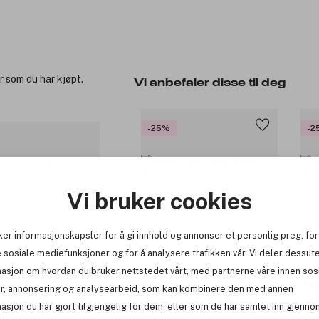
r som du har kjøpt.
Vi anbefaler disse til deg
-25%
-2
(5)
(3)
(1)
Vi bruker cookies
(2)
(0)
ker informasjonskapsler for å gi innhold og annonser et personlig preg, for
(11)
 sosiale mediefunksjoner og for å analysere trafikken vår. Vi deler dessut
masjon om hvordan du bruker nettstedet vårt, med partnerne våre innen sos
Manucurist
Ma
r, annonsering og analysearbeid, som kan kombinere den med annen
Green Nail Polish Shell 15ml
Gre
asjon du har gjort tilgjengelig for dem, eller som de har samlet inn gjenno