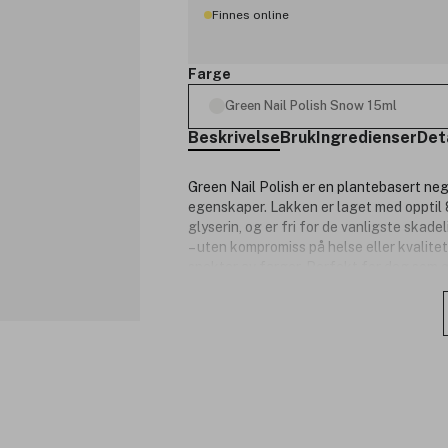
Finnes online
Farge
Green Nail Polish Snow 15ml
Beskrivelse
Bruk
Ingredienser
Det
Green Nail Polish er en plantebasert ne
egenskaper. Lakken er laget med opptil 
glyserin, og er fri for de vanligste skade
– uten kompromiss på helse eller kvalitet
spekter av farger. Perfekt for deg som ø
Produktnummer:
3332530