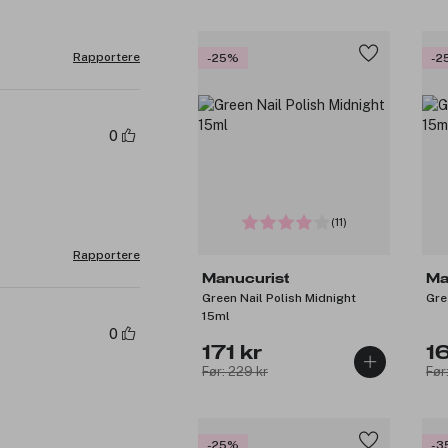
Rapportere
-25%
-2
0
(11)
Rapportere
Manucurist
Ma
Green Nail Polish Midnight
Gre
15ml
0
171 kr
1
Før: 229 kr
Før
-25%
-3