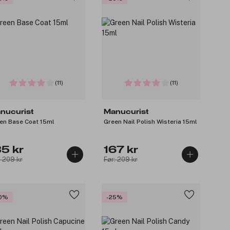
(11)
(11)
nucurist
Manucurist
en Base Coat 15ml
Green Nail Polish Wisteria 15ml
35 kr
167 kr
: 209 kr
Før: 209 kr
0%
-25%