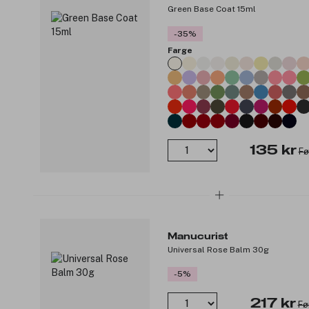
Green Base Coat 15ml
-35%
Farge
135 kr
Fø
Manucurist
Universal Rose Balm 30g
-5%
217 kr
Fø