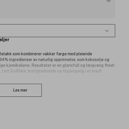
aljer
glelakk som kombinerer vakker farge med pleiende
84% ingredienser av naturlig opprinnelse, som kokosolje og
lige kjemikaliene. Resultatet er en glansfull og langvarig finish
. Lett å påføre, hurtigtørkende og tilgjengelig i et bredt
nsker en bevisst og stilsikker manikyr.
Lukk
Les mer