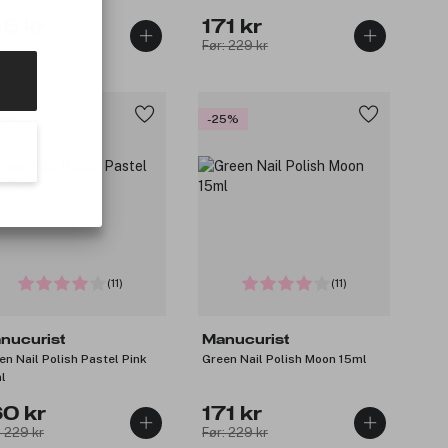
56 kr
171 kr
: 209 kr
Før: 229 kr
0%
-25%
(11)
(11)
nucurist
Manucurist
en Nail Polish Pastel Pink
Green Nail Polish Moon 15ml
l
60 kr
171 kr
: 229 kr
Før: 229 kr