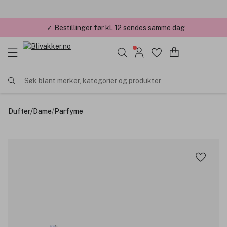
✓ Bestillinger før kl. 12 sendes samme dag
✓ Årets Nettbutikk 2026 og 2025
Søk blant merker, kategorier og produkter
Dufter
/
Dame
/
Parfyme