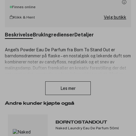
Finnes online
Velg butikk
Klikk & Hent
Beskrivelse
Bruk
Ingredienser
Detaljer
Angel's Powder Eau De Parfum fra Born To Stand Out er
barndomsdrømmer på flaske – en nostalgisk og lekende duft som
kombinerer noter av candyfloss, neglelakk og et snev av
malingsdamp. Duften fremkaller en kreativ forestilling der det
søte møter det uventede, og hvor leken aldri tar slutt. Med en
Lukk
tydelig signatur og høy intensitet etterlater Angel’s Powder et
sterkt og uforglemmelig inntrykk. En duft for deg som tør å
Les mer
skille deg ut med fantasifull energi og popkulturell lekenhet.
Duftnoter:
Andre kunder kjøpte også
Toppnoter: candyfloss, aldehyder.
Hjertenoter: neglelakk, pudder, syntetiske blomster.
BORNTOSTANDOUT
Bunnoter: malingsdamp, musk, ambra.
Naked Laundry Eau De Parfum 50ml
Produktnummer:
3333023