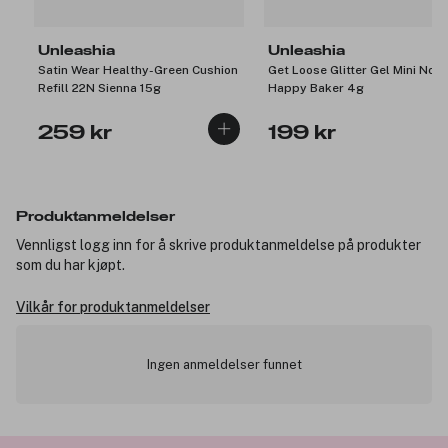
Unleashia
Unleashia
Satin Wear Healthy-Green Cushion
Get Loose Glitter Gel Mini No.7
Refill 22N Sienna 15g
Happy Baker 4g
259 kr
199 kr
Produktanmeldelser
Vennligst logg inn for å skrive produktanmeldelse på produkter
som du har kjøpt.
Vilkår for produktanmeldelser
Ingen anmeldelser funnet