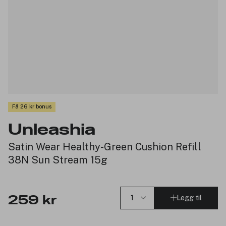
Få 26 kr bonus
Unleashia
Satin Wear Healthy-Green Cushion Refill
38N Sun Stream 15g
Legg til
259 kr