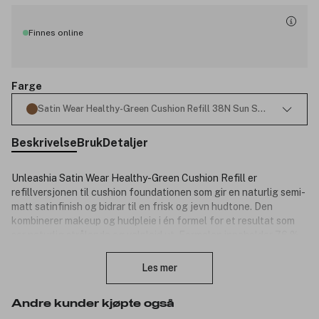
Finnes online
Farge
Satin Wear Healthy-Green Cushion Refill 38N Sun Stream 15g
Beskrivelse
Bruk
Detaljer
Unleashia Satin Wear Healthy-Green Cushion Refill er
refillversjonen til cushion foundationen som gir en naturlig semi-
matt satinfinish og bidrar til en frisk og jevn hudtone. Den
kombinerer makeup og hudpleie i én formel for et resultat som
ser naturlig strålende og velpleid ut. Formelen inneholder 76 %
Lukk
vannessens som bidrar til å tilføre fukt og gi huden en sunn glød.
Samtidig er den beriket med ingredienser som papayaekstrakt,
Les mer
bakuchiol og persilleekstrakt som bidrar til å berolige og pleie
huden.
Andre kunder kjøpte også
Den lette, byggbare dekningen smelter jevnt inn i huden og gir et