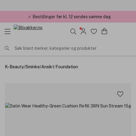
✓ Bestillinger før kl. 12 sendes samme dag
Søk blant merker, kategorier og produkter
K-Beauty
/
Sminke
/
Ansikt
/
Foundation