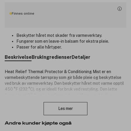
Finnes online
Beskytter håret mot skader fra varmeverktøy.
Fungerer som en leave-in balsam for ekstra pleie.
Passer for alle hårtyper.
Beskrivelse
Bruk
Ingredienser
Detaljer
Heat Relief Thermal Protector & Conditioning Mist er en
varmebeskyttende tørrspray som gir både pleie og beskyttelse
ved bruk av varmeverktøy. Den beskytter håret mot varme opptil
450 °F (232 °C), og er ideell for bruk ved restyling. Den lette
formelen er 97 % naturlig fremstilt og tilfører umiddelbar
Lukk
fuktighet og glans. Beriket med Avedas beroligende
Shampure™-aroma, en blanding av 25 rene blomster- og
Les mer
planteessenser, gir sprayen en avslappende opplevelse i tillegg
til effektiv varmebeskyttelse. Passer for alle hårtyper.
Andre kunder kjøpte også
Produktnummer:
3336061