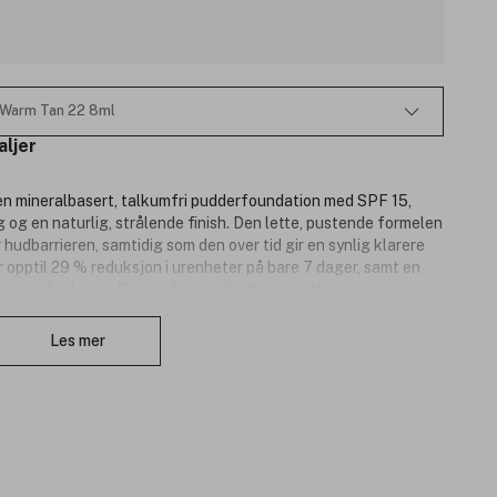
 Warm Tan 22 8ml
aljer
en mineralbasert, talkumfri pudderfoundation med SPF 15,
ning og en naturlig, strålende finish. Den lette, pustende formelen
 hudbarrieren, samtidig som den over tid gir en synlig klarere
r opptil 29 % reduksjon i urenheter på bare 7 dager, samt en
arrierefunksjon. Passer for alle hudtyper, tetter ikke porene
Lukk
eg som ønsker en foundation som ikke bare gir umiddelbar
d.
Les mer