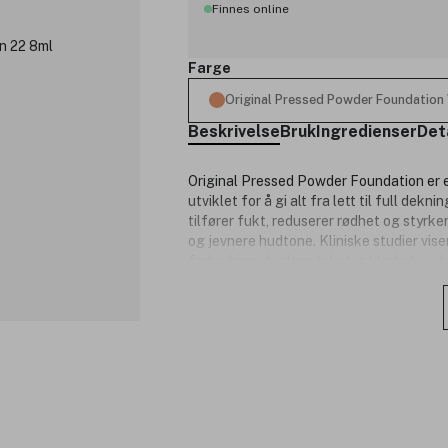
Finnes online
Farge
Original Pressed Powder Foundation
Beskrivelse
Bruk
Ingredienser
Det
Original Pressed Powder Foundation er 
utviklet for å gi alt fra lett til full dek
tilfører fukt, reduserer rødhet og styrker
og jevnere hudtone. Kliniske studier vise
forbedring i hudens tekstur, klarhet og b
og er dermatologisk testet. Ideell for d
skjønnhet, men også pleier huden over ti
Produktnummer:
3336770