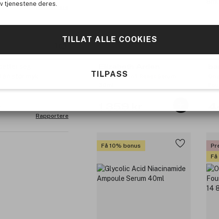
av tjenestene deres.
Rapportere
TILLAT ALLE COOKIES
1
setter seg
Elizabeth Arden
ba
TILPASS
d en stor myk
Prevage 3 In 1 Reset Serum
Ori
30ml
Fou
8m
1 359 kr
4
 8ml
Rapportere
Få 10% bonus
Pr
Få