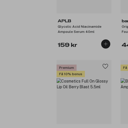
APLB
ba
Glycolic Acid Niacinamide
Ori
Ampoule Serum 40ml
Fou
8m
159 kr
4
Premium
Få
Få 10% bonus