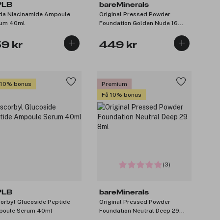
PLB
bareMinerals
ida Niacinamide Ampoule
Original Pressed Powder
um 40ml
Foundation Golden Nude 16
8ml
59 kr
449 kr
 10% bonus
Premium
Få 10% bonus
(3)
PLB
bareMinerals
orbyl Glucoside Peptide
Original Pressed Powder
oule Serum 40ml
Foundation Neutral Deep 29
8ml