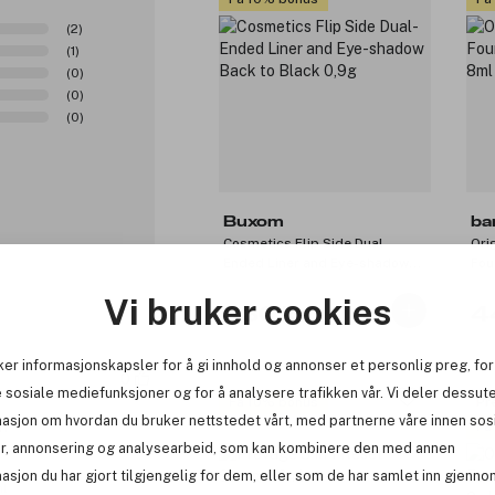
(2)
(1)
(0)
(0)
(0)
Buxom
ba
Cosmetics Flip Side Dual-
Ori
Ended Liner and Eye-shadow
Fou
Back to Black 0,9g
8m
Vi bruker cookies
330 kr
4
ker informasjonskapsler for å gi innhold og annonser et personlig preg, for
0
 sosiale mediefunksjoner og for å analysere trafikken vår. Vi deler dessut
Få 10% bonus
Pr
masjon om hvordan du bruker nettstedet vårt, med partnerne våre innen sos
on
Få
r, annonsering og analysearbeid, som kan kombinere den med annen
asjon du har gjort tilgjengelig for dem, eller som de har samlet inn gjenno
ml