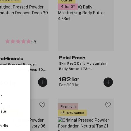
Outlet
4 for 3
(3)
Petal Fresh
reMinerals
Skin ResQ Daily Moisturizing
ginal Pressed Powder
Body Butter 473ml
ndation Deepest Deep 30
l
182 kr
49 kr
Før: 309 kr
 å
en
emium
Premium
iale
 10% bonus
Få 10% bonus
m din