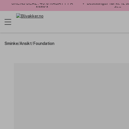
UKENS DEAL : 40% RABATT PÅ
✓ Bestillinger før kl. 12
AMIKA
dag
Sminke
/
Ansikt
/
Foundation