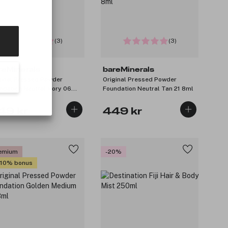
(3)
(3)
reMinerals
bareMinerals
ginal Pressed Powder
Original Pressed Powder
ndation Neutral Ivory 06
Foundation Neutral Tan 21 8ml
l
49 kr
449 kr
emium
-20%
 10% bonus