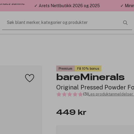
 sendes samme
✓ Årets Nettbutikk 2026 og 2025
✓ Mini
Søk blant merker, kategorier og produkter
Premium
Få 10% bonus
bareMinerals
Original Pressed Powder F
(3)
Les produktanmeldelser 
449 kr