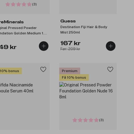
(3)
Guess
reMinerals
Destination Fiji Hair & Body
ginal Pressed Powder
Mist 250ml
ndation Golden Medium 14
l
167 kr
49 kr
Før: 209 kr
 10% bonus
Premium
Få 10% bonus
(3)