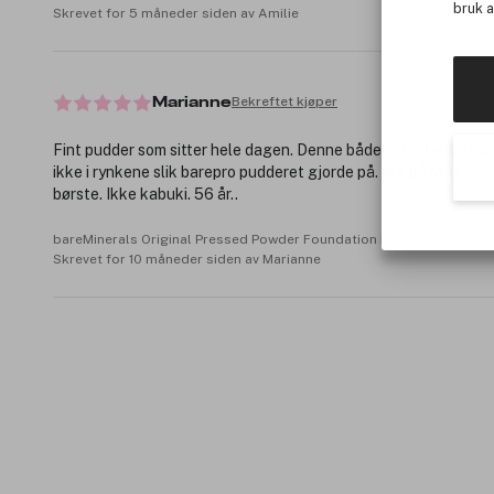
bruk 
Skrevet for 5 måneder siden av Amilie
Bekreftet kjøper
Marianne
Fint pudder som sitter hele dagen. Denne både sitter bedre og 
ikke i rynkene slik barepro pudderet gjorde på. Jeg påfører me
børste. Ikke kabuki. 56 år..
bareMinerals Original Pressed Powder Foundation Medium Beige 12
Skrevet for 10 måneder siden av Marianne