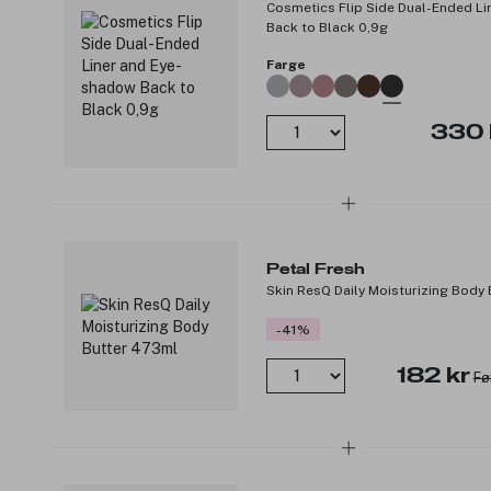
Cosmetics Flip Side Dual-Ended L
Back to Black 0,9g
Farge
330 
Petal Fresh
Skin ResQ Daily Moisturizing Body
-41%
182 kr
Fø