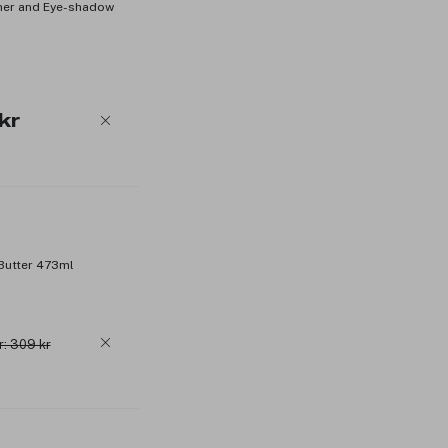
iner and Eye-shadow
kr
 Butter 473ml
r: 309 kr