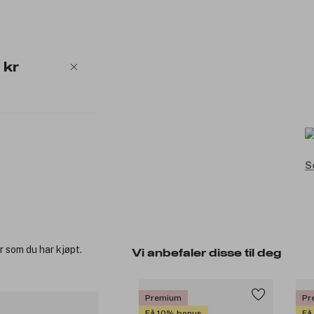
 kr
S
r som du har kjøpt.
Vi anbefaler disse til deg
Premium
Pr
Få 10% bonus
Få