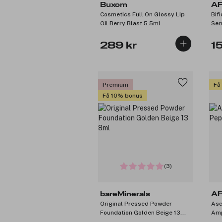
Buxom
A
Cosmetics Full On Glossy Lip
Bif
Oil Berry Blast 5.5ml
Ser
289 kr
1
Premium
Få
Få 10% bonus
(3)
bareMinerals
A
Original Pressed Powder
Asc
Foundation Golden Beige 13
Amp
8ml