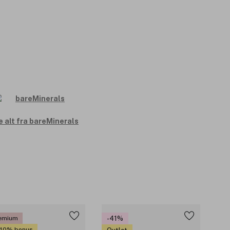
e alt fra bareMinerals
emium
-41%
 10% bonus