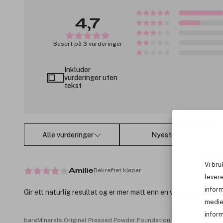
4,7
Basert på 3 vurderinger
Inkluder
vurderinger uten
tekst
Alle vurderinger
Nyeste
Vi bru
Bekreftet kjøper
Amilie
levere
infor
Gir ett naturlig resultat og er mer matt enn en vanlig foundati
medie
inform
bareMinerals Original Pressed Powder Foundation Fairly Light 03 8