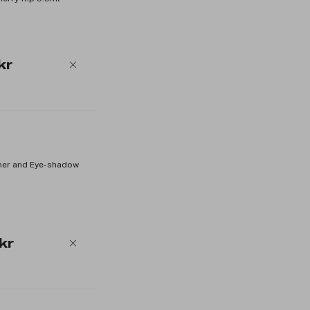
kr
iner and Eye-shadow
kr