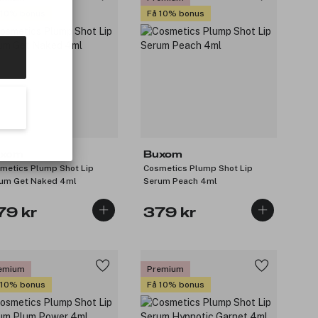
 10% bonus
Få 10% bonus
xom
Buxom
metics Plump Shot Lip
Cosmetics Plump Shot Lip
um Get Naked 4ml
Serum Peach 4ml
79 kr
379 kr
emium
Premium
 10% bonus
Få 10% bonus