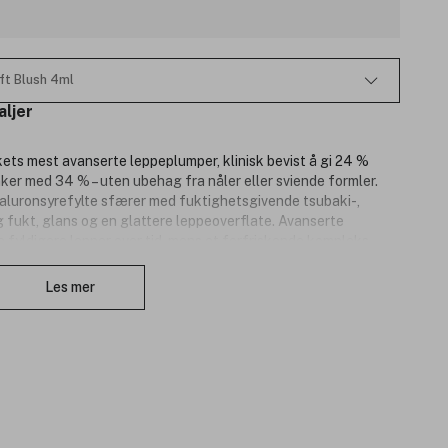
ft Blush 4ml
aljer
ts mest avanserte leppeplumper, klinisk bevist å gi 24 %
nker med 34 % – uten ubehag fra nåler eller sviende formler.
aluronsyrefylte sfærer med fuktighetsgivende tsubaki-,
ig fukt, glans og en glattere leppeoverflate. Avanserte
me fyldigere lepper over tid, mens et forfriskende kompleks
Lukk
rosende effekt. Tilgjengelig i et bredt utvalg nyanser – fra
argetoner og skimrende varianter – for å matche enhver look og
Les mer