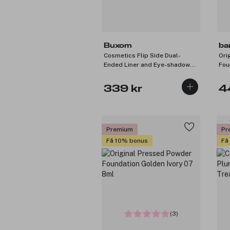
Buxom
ba
Cosmetics Flip Side Dual-
Ori
Ended Liner and Eye-shadow
Fou
Champ and Choc 0,9g
8m
339 kr
4
Premium
Pr
Få 10% bonus
Få
(3)