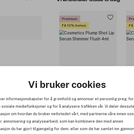
Premium
Pr
Få 10% bonus
Få
Vi bruker cookies
Buxom
Bu
Cosmetics Plump Shot Lip
Cos
Serum Shimmer Flush 4ml
Ser
ker informasjonskapsler for å gi innhold og annonser et personlig preg, for
 sosiale mediefunksjoner og for å analysere trafikken vår. Vi deler dessut
389 kr
3
masjon om hvordan du bruker nettstedet vårt, med partnerne våre innen sos
r, annonsering og analysearbeid, som kan kombinere den med annen
asjon du har gjort tilgjengelig for dem, eller som de har samlet inn gjenno
Premium
Pr