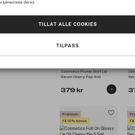
av tjenestene deres.
Få 10% bonus
Få
TILLAT ALLE COOKIES
TILPASS
Buxom
Bu
Cosmetics Plump Shot Lip
Cos
Serum Cherry Pop 4ml
Ser
379 kr
3
Premium
Pr
Få 10% bonus
Få