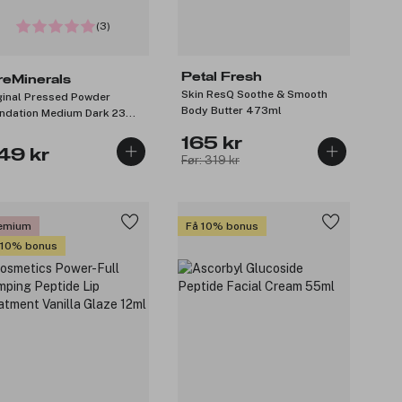
(3)
Petal Fresh
reMinerals
Skin ResQ Soothe & Smooth
ginal Pressed Powder
Body Butter 473ml
ndation Medium Dark 23
l
165 kr
49 kr
Før: 319 kr
emium
Få 10% bonus
 10% bonus