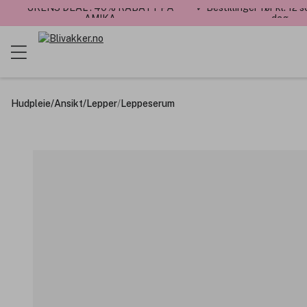
UKENS DEAL : 40% RABATT PÅ
✓ Bestillinger før kl. 12
AMIKA
dag
Hudpleie
/
Ansikt
/
Lepper
/
Leppeserum