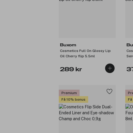
Buxom
Bu
Cosmetics Full On Glossy Lip
Cos
Oil Cherry flip 5.5ml
Ser
289 kr
3
Premium
Pr
Få 10% bonus
Få