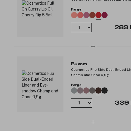
Farge
289 
Buxom
Cosmetics Flip Side Dual-Ended L
Champ and Choc 0,9g
Farge
339 