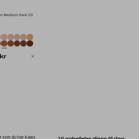
on Medium Dark 23
kr
r som du har kjøpt.
Vi anbefaler disse til deg