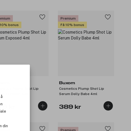
emium
Premium
 10% bonus
Få 10% bonus
xom
Buxom
metics Plump Shot Lip
Cosmetics Plump Shot Lip
um Exposed 4ml
Serum Dolly Babe 4ml
 å
en
79 kr
389 kr
iale
m din
emium
Premium