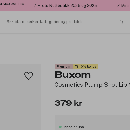
 sendes samme
✓ Årets Nettbutikk 2026 og 2025
✓ Mini
Søk blant merker, kategorier og produkter
Premium
Få 10% bonus
Buxom
Cosmetics Plump Shot Lip 
379 kr
Finnes online