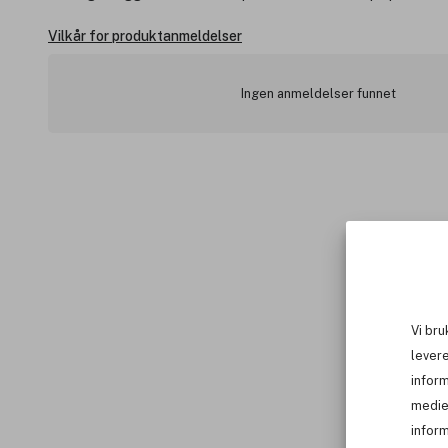
Vilkår for produktanmeldelser
Ingen anmeldelser funnet
Vi bru
levere
infor
medie
inform