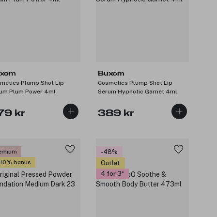
xom
Buxom
metics Plump Shot Lip
Cosmetics Plump Shot Lip
um Plum Power 4ml
Serum Hypnotic Garnet 4ml
79 kr
389 kr
emium
-48%
 10% bonus
Outlet
4 for 3