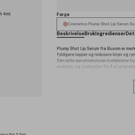
Farge
Cosmetics Plump Shot Lip Serum So
Beskrivelse
Bruk
Ingredienser
Det
Plump Shot Lip Serum fra Buxom er merke
fyldigere lepper og redusere linjer og ry
Den lette serumteksturen kombinerer hy
avokado- og jojobaoljer for å gi langvar
peptider og tripeptider bidrar til å frem
stimulerer blodsirkulasjonen for en lett 
klare og transparente toner til friske f
stil.
Produktnummer:
3336874
erry flip 5.5ml