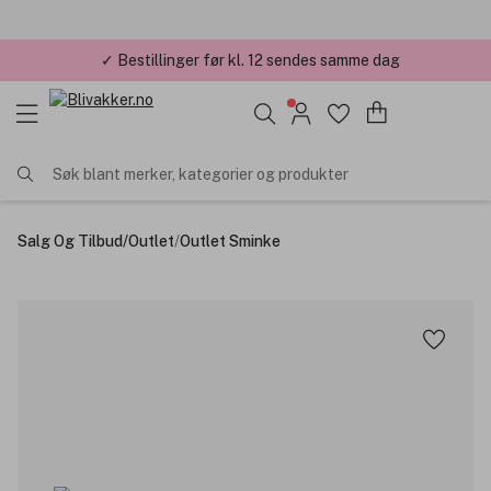
✓ Bestillinger før kl. 12 sendes samme dag
✓ Årets Nettbutikk 2026 og 2025
Søk blant merker, kategorier og produkter
Salg Og Tilbud
/
Outlet
/
Outlet Sminke