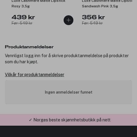
Luxe Cashmere Matte Lipstick
Luxe Cashmere Matte Lipstick
Rosy 3,5g
Sandwash Pink 3,5g
439 kr
356 kr
Før: 549 kr
Før: 549 kr
Produktanmeldelser
Vennligst logg inn for å skrive produktanmeldelse på produkter
som du har kjøpt.
Vilkår for produktanmeldelser
Ingen anmeldelser funnet
✓ Norges beste skjønnhetsbutikk på nett
✓ Årets Nettbutikk 2026 og 2025