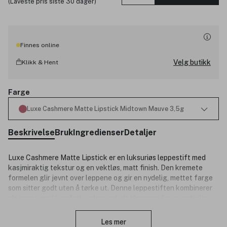
(Laveste pris siste 30 dager)
Finnes online
Velg butikk
Klikk & Hent
Farge
Luxe Cashmere Matte Lipstick Midtown Mauve 3,5g
Beskrivelse
Bruk
Ingredienser
Detaljer
Luxe Cashmere Matte Lipstick er en luksuriøs leppestift med
kasjmiraktig tekstur og en vektløs, matt finish. Den kremete
formelen glir jevnt over leppene og gir en nydelig, mettet farge
som sitter godt uten å tørke ut. Denne leppestiften kombinerer
eleganse med komfort og kan enkelt tilpasses fra en naturlig
Lukk
tint til en mer definert look.
Les mer
Produktnummer:
3338231