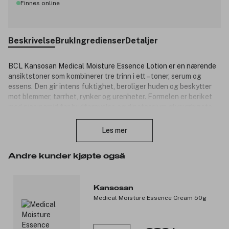
Finnes online
Beskrivelse
Bruk
Ingredienser
Detaljer
BCL Kansosan Medical Moisture Essence Lotion er en nærende
ansiktstoner som kombinerer tre trinn i ett – toner, serum og
essens. Den gir intens fuktighet, beroliger huden og beskytter
mot blemmer, tørrhet, rynker og urenheter. Formelen er beriket
med niacinamid for hudfornyelse og dipotassium glycyrrhizate
Lukk
(lakrisrot) som lindrer og beroliger huden. I tillegg inneholder den
ceramider, aminosyrer og vaselin, som styrker hudbarrieren og gir
Les mer
langvarig fukt. Den absorberes raskt uten å føles klissete, og
etterlater huden myk, balansert og jevn. Perfekt for deg med
Andre kunder kjøpte også
tørr, sensitiv eller moden hud som ønsker en enkel, men effektiv
alt-i-ett-løsning.
Produktnummer:
3338509
Kansosan
Medical Moisture Essence Cream 50g