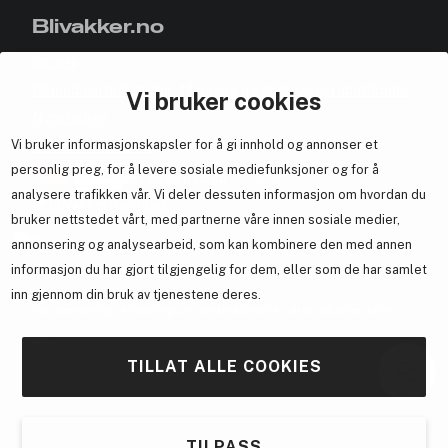
Blivakker.no
Om oss
Bli medlem helt gratis - få poeng og eksklusive rabattkoder.
Vi bruker cookies
Nyhetsbrev
Vi bruker informasjonskapsler for å gi innhold og annonser et
Samarbeid med oss
personlig preg, for å levere sosiale mediefunksjoner og for å
analysere trafikken vår. Vi deler dessuten informasjon om hvordan du
bruker nettstedet vårt, med partnerne våre innen sosiale medier,
annonsering og analysearbeid, som kan kombinere den med annen
En del av
Brandsdal Group AS
informasjon du har gjort tilgjengelig for dem, eller som de har samlet
inn gjennom din bruk av tjenestene deres.
For personlig veiledning om profesjonelle hårprodukter, klikk
her
.
TILLAT ALLE COOKIES
TILPASS