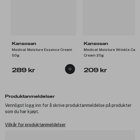
Kansosan
Kansosan
Medical Moisture Essence Cream
Medical Moisture Wrinkle Care
50g
Cream 20g
289 kr
209 kr
Produktanmeldelser
Vennligst logg inn for å skrive produktanmeldelse på produkter
som du har kjøpt.
Vilkår for produktanmeldelser