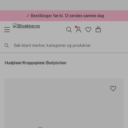
✓ Bestillinger før kl. 12 sendes samme dag
Søk blant merker, kategorier og produkter
Hudpleie
/
Kroppspleie
/
Bodylotion