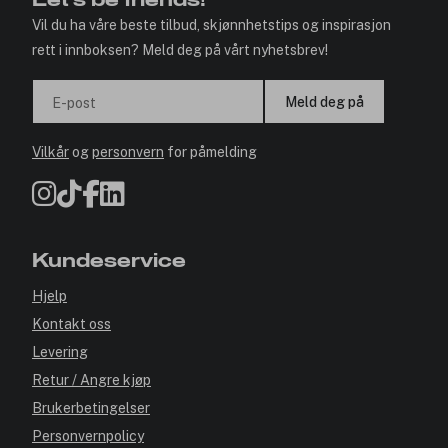
Let's be friends!
Vil du ha våre beste tilbud, skjønnhetstips og inspirasjon
rett i innboksen? Meld deg på vårt nyhetsbrev!
Meld deg på
E-post
Vilkår
og
personvern
for påmelding
Kundeservice
Hjelp
Kontakt oss
Levering
Retur / Angre kjøp
Brukerbetingelser
Personvernpolicy