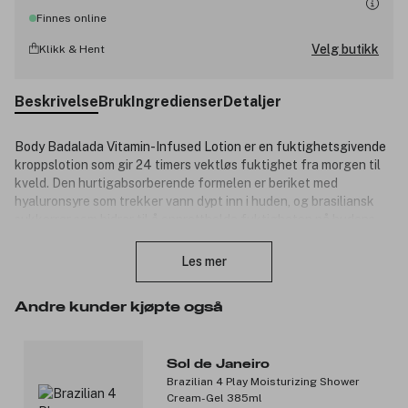
Finnes online
Velg butikk
Klikk & Hent
Beskrivelse
Bruk
Ingredienser
Detaljer
Body Badalada Vitamin-Infused Lotion er en fuktighetsgivende
kroppslotion som gir 24 timers vektløs fuktighet fra morgen til
kveld. Den hurtigabsorberende formelen er beriket med
hyaluronsyre som trekker vann dypt inn i huden, og brasiliansk
sukkerrør som bidrar til å opprettholde fuktigheten på hudens
Lukk
overflate. Resultatet er en myk, glatt og velduftende hud hele
dagen. Skru opp magnetismen med den ikoniske Cheirosa 62-
Les mer
duften og en fuktighet som varer hele dagen og ikke gir seg før
du gjør det.
Andre kunder kjøpte også
Produktnummer:
3339878
Sol de Janeiro
Brazilian 4 Play Moisturizing Shower
Cream-Gel 385ml