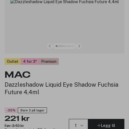
Outlet
4 for 3
Premium
MAC
Dazzleshadow Liquid Eye Shadow Fuchsia
Future 4,4ml
-35%
Bare 3 på lager
221 kr
Legg til
Før: 340 kr