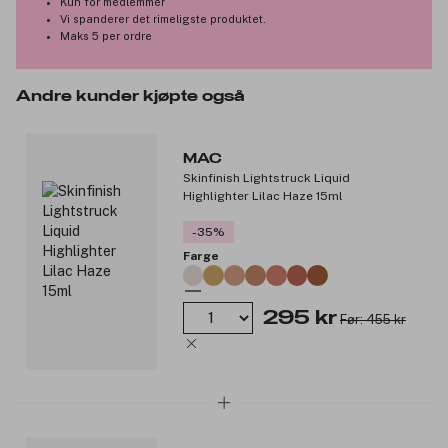
Kun for medlemmer
Vi spanderer det rimeligste produktet.
Maks 5 per ordre
Andre kunder kjøpte også
MAC
Skinfinish Lightstruck Liquid
Highlighter Lilac Haze 15ml
-35%
Farge
295 kr
Før: 455 kr