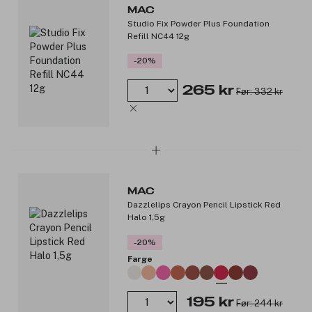
MAC
Studio Fix Powder Plus Foundation
Refill NC44 12g
-20%
265 kr
Før: 332 kr
MAC
Dazzlelips Crayon Pencil Lipstick Red
Halo 1,5g
-20%
Farge
195 kr
Før: 244 kr