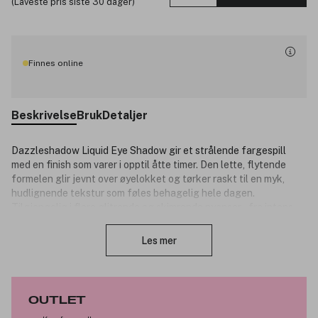
(Laveste pris siste 30 dager)
Finnes online
Beskrivelse
Bruk
Detaljer
Dazzleshadow Liquid Eye Shadow gir et strålende fargespill
med en finish som varer i opptil åtte timer. Den lette, flytende
formelen glir jevnt over øyelokket og tørker raskt til en myk,
hudlignende tekstur som føles behagelig hele dagen.
Tilgjengelig i flere glitrende og skimrende nyanser – fra intens
Lukk
glitter til subtil glød – som løfter enhver sminkelook.
Les mer
Produktnummer:
3339938
OUTLET