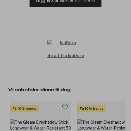
Legg til 3 produkter for 1 214 kr
Se alt fra IsaDora
Vi anbefaler disse til deg
Få 10% bonus
Få 10% bonus