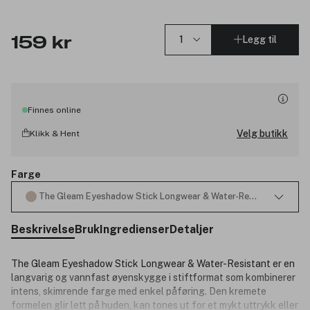
Legg til
159 kr
Finnes online
Velg butikk
Klikk & Hent
Farge
The Gleam Eyeshadow Stick Longwear & Water-Resistant 51 San
Beskrivelse
Bruk
Ingredienser
Detaljer
The Gleam Eyeshadow Stick Longwear & Water-Resistant er en
langvarig og vannfast øyenskygge i stiftformat som kombinerer
intens, skimrende farge med enkel påføring. Den kremete
formelen glir lett på huden, kan tones ut for et mykt uttrykk eller