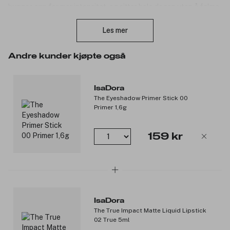
bygges opp for mer intensitet, og sitter hele dagen uten å falme
Lukk
eller smitte av. Den kompakte stiften gjør den ideell for raske
touch-ups eller påføring på farten. Tilgjengelig i flere nyanser
Les mer
som passer både til hverdags og fest.
Andre kunder kjøpte også
IsaDora
Produktnummer:
3340102
The Eyeshadow Primer Stick 00
Primer 1,6g
159 kr
IsaDora
The True Impact Matte Liquid Lipstick
02 True 5ml