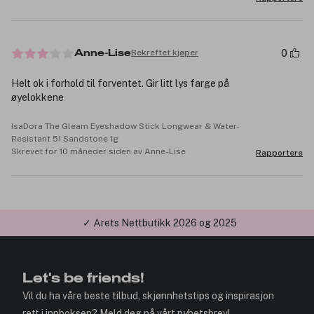
0
Bekreftet kjøper
Anne-Lise
Helt ok i forhold til forventet. Gir litt lys farge på
øyelokkene
IsaDora The Gleam Eyeshadow Stick Longwear & Water-
Resistant 51 Sandstone 1g
Skrevet for 10 måneder siden av Anne-Lise
Rapportere
✓ Årets Nettbutikk 2026 og 2025
Let's be friends!
Vil du ha våre beste tilbud, skjønnhetstips og inspirasjon
rett i innboksen? Meld deg på vårt nyhetsbrev!