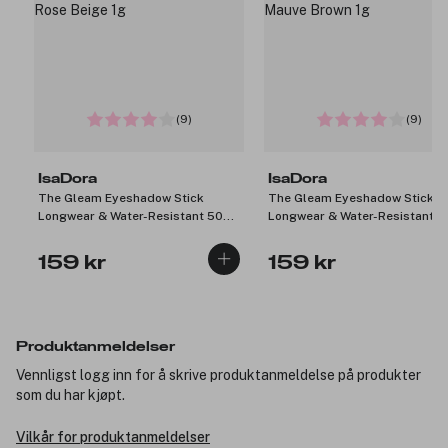
(9)
(9)
IsaDora
IsaDora
The Gleam Eyeshadow Stick
The Gleam Eyeshadow Stick
Longwear & Water-Resistant 50
Longwear & Water-Resistant 5
Rose Beige 1g
Mauve Brown 1g
159 kr
159 kr
Produktanmeldelser
Vennligst logg inn for å skrive produktanmeldelse på produkter
som du har kjøpt.
Vilkår for produktanmeldelser