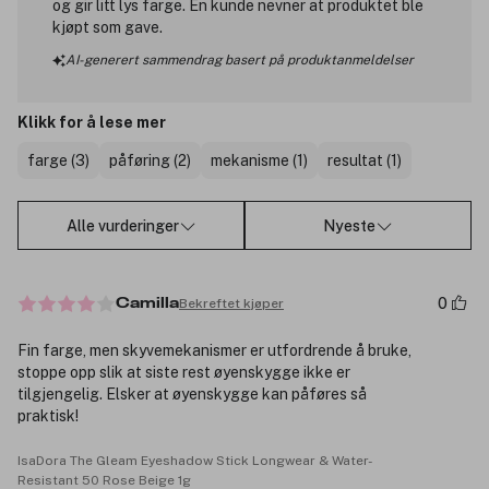
og gir litt lys farge. En kunde nevner at produktet ble
kjøpt som gave.
AI-generert sammendrag basert på produktanmeldelser
Klikk for å lese mer
farge (3)
påføring (2)
mekanisme (1)
resultat (1)
Alle vurderinger
Nyeste
0
Bekreftet kjøper
Camilla
Fin farge, men skyvemekanismer er utfordrende å bruke,
stoppe opp slik at siste rest øyenskygge ikke er
tilgjengelig. Elsker at øyenskygge kan påføres så
praktisk!
IsaDora The Gleam Eyeshadow Stick Longwear & Water-
Resistant 50 Rose Beige 1g