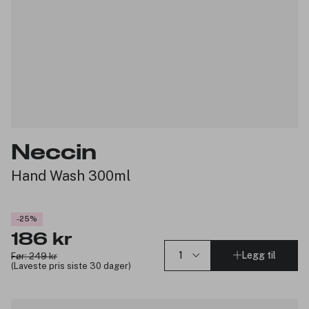
Neccin
Hand Wash 300ml
-25%
186 kr
Legg til
Før: 249 kr
(Laveste pris siste 30 dager)