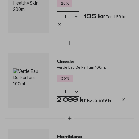
-20%
135 kr
Før: 169 kr
Gisada
Verde Eau De Parfum 100ml
-30%
2 099 kr
Før: 2 999 kr
Montblanc