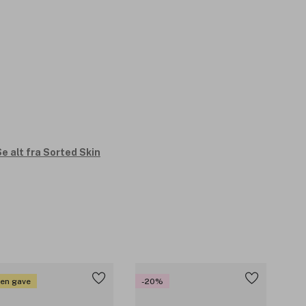
e alt fra Sorted Skin
 en gave
-20%