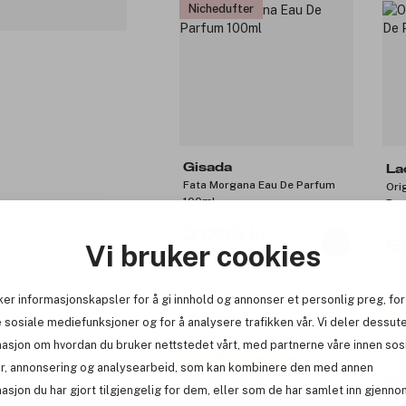
Nichedufter
Gisada
La
Fata Morgana Eau De Parfum
Ori
100ml
Par
2 099 kr
5
Vi bruker cookies
Før: 2 999 kr
ker informasjonskapsler for å gi innhold og annonser et personlig preg, for
Premium
Få
 sosiale mediefunksjoner og for å analysere trafikken vår. Vi deler dessut
Nichedufter
masjon om hvordan du bruker nettstedet vårt, med partnerne våre innen sos
Få 140 kr bonus
r, annonsering og analysearbeid, som kan kombinere den med annen
asjon du har gjort tilgjengelig for dem, eller som de har samlet inn gjenno