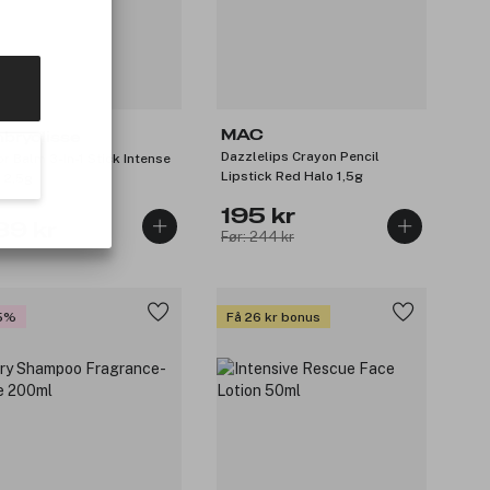
MAC
bryolisse
Dazzlelips Crayon Pencil
or Balm 3-In-1 Stick Intense
Lipstick Red Halo 1,5g
 2,5g
195 kr
89 kr
Før: 244 kr
5%
Få 26 kr bonus