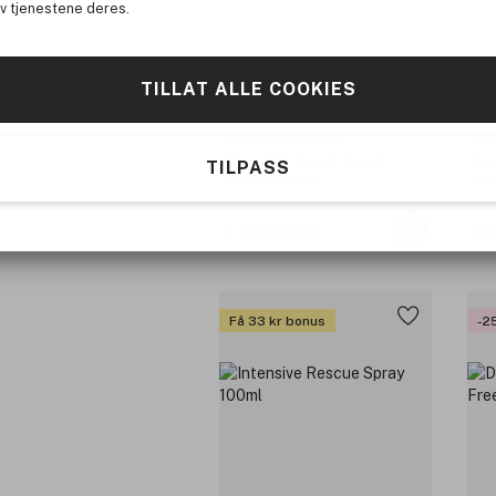
av tjenestene deres.
TILLAT ALLE COOKIES
Montale Paris
Em
Chocolate Greedy Eau de
Col
TILPASS
Parfum 100 ml
Red
1 399 kr
2
Få 33 kr bonus
-2