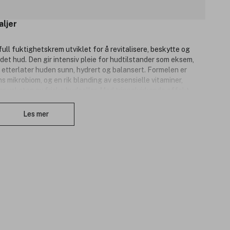
aljer
ull fuktighetskrem utviklet for å revitalisere, beskytte og
kadet hud. Den gir intensiv pleie for hudtilstander som eksem,
g etterlater huden sunn, hydrert og balansert. Formelen er
s mikrobiom, og en rik blanding av essensielle vitaminer,
 veksten av friske hudceller. Med trippelvirkende effekt –
Lukk
en – samtidig som den lindrer kløe og irritasjon med naturlige
 med å avgifte huden for å redusere irritasjon forårsaket av
Les mer
gansk og cruelty-free.
.