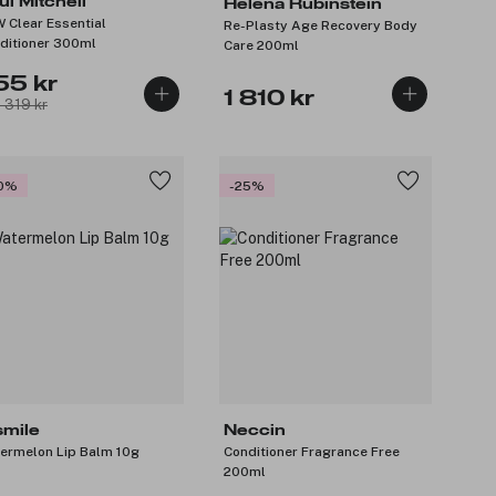
ul Mitchell
Helena Rubinstein
 Clear Essential
Re-Plasty Age Recovery Body
ditioner 300ml
Care 200ml
55 kr
1 810 kr
: 319 kr
0%
-25%
smile
Neccin
ermelon Lip Balm 10g
Conditioner Fragrance Free
200ml