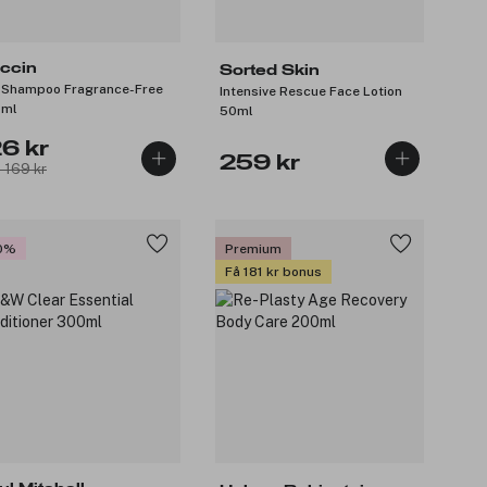
ccin
Sorted Skin
 Shampoo Fragrance-Free
Intensive Rescue Face Lotion
0ml
50ml
26 kr
259 kr
: 169 kr
0%
Premium
Få 181 kr bonus