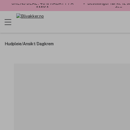
UKENS DEAL : 40% RABATT PÅ
✓ Bestillinger før kl. 12
AMIKA
dag
Hudpleie
/
Ansikt
/
Dagkrem