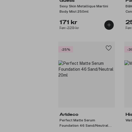
Guess
Pa
Sexy Skin Metallique Martini
B&W
Body Mist 250ml
Con
171 kr
2
Før: 229 kr
Før
-25%
-3
Artdeco
Hi
Perfect Matte Serum
Wat
Foundation 46 Sand/Neutral
20ml