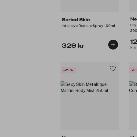
Ne
Sorted Skin
Dry
Intensive Rescue Spray 100ml
20
1
329 kr
Før
-25%
-2