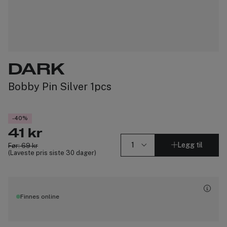
DARK
Bobby Pin Silver 1pcs
-40%
41 kr
Legg til
Før: 69 kr
(Laveste pris siste 30 dager)
Finnes online