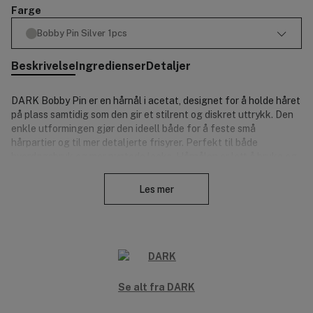
Farge
Bobby Pin Silver 1pcs
Beskrivelse
Ingredienser
Detaljer
DARK Bobby Pin er en hårnål i acetat, designet for å holde håret
på plass samtidig som den gir et stilrent og diskret uttrykk. Den
enkle utformingen gjør den ideell både for å feste små
hårpartier og til mer detaljerte frisyrer. Perfekt til både
hverdagsbruk og mer pyntede looks. Hårnålen er lett å bruke og
Lukk
gir et godt hold.
Les mer
Størrelse: 6 cm.
Produktnummer:
3341681
Se alt fra DARK