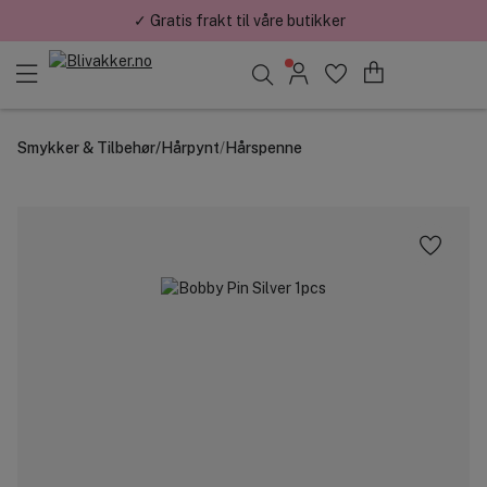
✓ Gratis frakt til våre butikker
Søk blant merker, kategorier og produkter
Smykker & Tilbehør
/
Hårpynt
/
Hårspenne