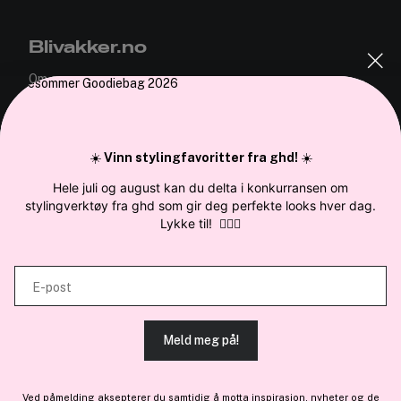
Blivakker.no
Om oss
Bli medlem helt gratis - få poeng og eksklusive rabattkoder.
Nyhetsbrev
Samarbeid med oss
☀️
Vinn stylingfavoritter fra ghd!
☀️
Hele juli og august kan du delta i konkurransen om
stylingverktøy fra ghd som gir deg perfekte looks hver dag.
Lykke til!
💇‍♀️✨
En del av
Brandsdal Group AS
E-post
For personlig veiledning om profesjonelle hårprodukter, klikk
her
.
Meld meg på!
Ved påmelding aksepterer du samtidig å motta inspirasjon, nyheter og de