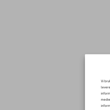
Vi bru
levere
infor
medie
inform