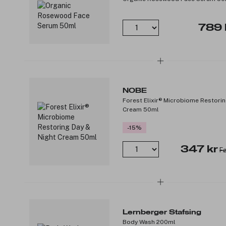
789 
NOBE
Forest Elixir® Microbiome Restorin
Cream 50ml
-15%
347 kr
Fø
Lernberger Stafsing
Body Wash 200ml