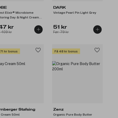
OBE
DARK
est Elixir® Microbiome
Vintage Pearl Pin Light Grey
toring Day & Night Cream
ml
47 kr
51 kr
: 409 kr
Før: 79 kr
 71 kr bonus
Få 48 kr bonus
rnberger Stafsing
Zenz
 Cream 50ml
Organic Pure Body Butter