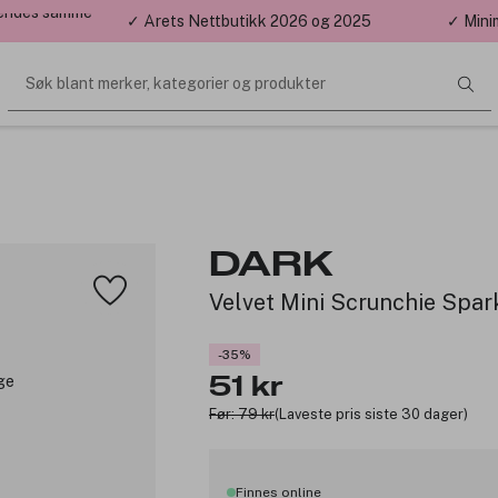
 sendes samme
✓ Årets Nettbutikk 2026 og 2025
✓ Mini
Søk blant merker, kategorier og produkter
DARK
Velvet Mini Scrunchie Spa
-35%
51 kr
Før: 79 kr
(Laveste pris siste 30 dager)
Finnes online