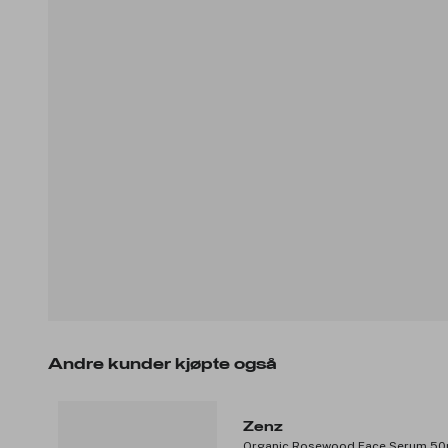
Andre kunder kjøpte også
Zenz
Organic Rosewood Face Serum 50