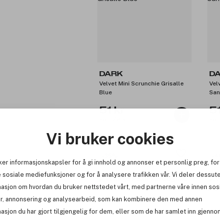
DARK
D
Velvet Mini Scrunchie Grisalle
Vel
Blue
Sa
51 kr
51
Før: 79 kr
Før
Vi bruker cookies
-35%
-4
ker informasjonskapsler for å gi innhold og annonser et personlig preg, for
 sosiale mediefunksjoner og for å analysere trafikken vår. Vi deler dessut
masjon om hvordan du bruker nettstedet vårt, med partnerne våre innen sos
r, annonsering og analysearbeid, som kan kombinere den med annen
asjon du har gjort tilgjengelig for dem, eller som de har samlet inn gjenno