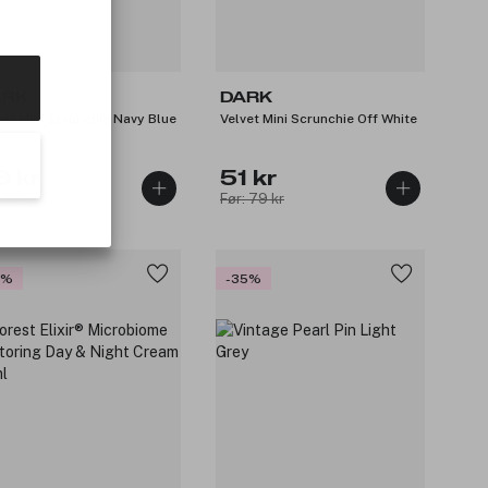
ARK
DARK
vet Mini Scrunchie Navy Blue
Velvet Mini Scrunchie Off White
9 kr
51 kr
: 99 kr
Før: 79 kr
5%
-35%