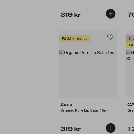
319 kr
7
Få 32 kr bonus
Ni
Få
Zenz
C
Organic Pure Lip Balm 15ml
Gra
319 kr
1 