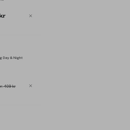
kr
g Day & Night
r: 409 kr