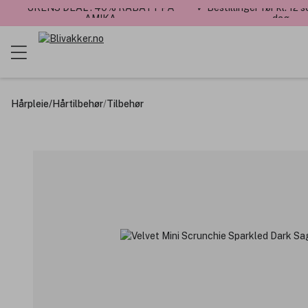
UKENS DEAL : 40% RABATT PÅ
✓ Bestillinger før kl. 12
AMIKA
dag
Hårpleie
/
Hårtilbehør
/
Tilbehør