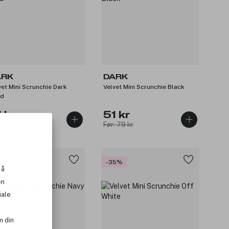
ARK
DARK
vet Mini Scrunchie Dark
Velvet Mini Scrunchie Black
nd
 kr
51 kr
: 79 kr
Før: 79 kr
0%
-35%
 å
en
iale
m din