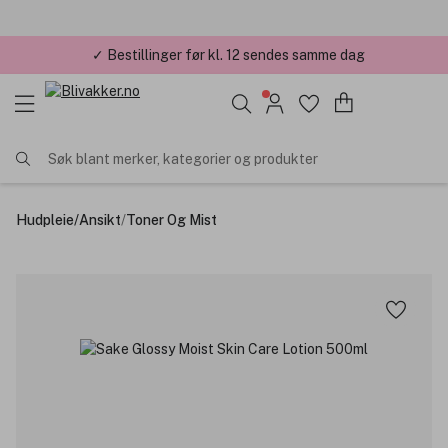
✓ Bestillinger før kl. 12 sendes samme dag
Søk blant merker, kategorier og produkter
Hudpleie
/
Ansikt
/
Toner Og Mist