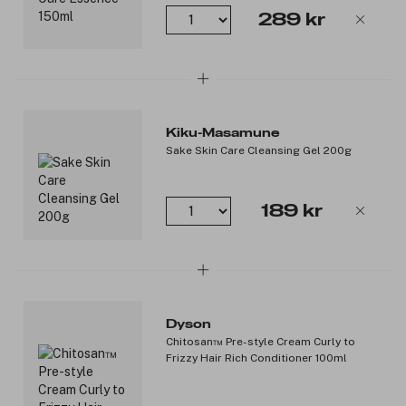
lysne huden og gi den en jevnere, mer strålende finish.
289 kr
Produktnummer:
3342416
Kiku-Masamune
Sake Skin Care Cleansing Gel 200g
189 kr
Dyson
Chitosan™ Pre-style Cream Curly to
Frizzy Hair Rich Conditioner 100ml