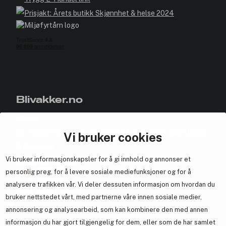
Blivakker.no
Om oss
Bli medlem helt gratis - få poeng og eksklusive rabattkoder.
Vi bruker cookies
Nyhetsbrev
Vi bruker informasjonskapsler for å gi innhold og annonser et
Samarbeid med oss
personlig preg, for å levere sosiale mediefunksjoner og for å
analysere trafikken vår. Vi deler dessuten informasjon om hvordan du
bruker nettstedet vårt, med partnerne våre innen sosiale medier,
annonsering og analysearbeid, som kan kombinere den med annen
En del av
Brandsdal Group AS
informasjon du har gjort tilgjengelig for dem, eller som de har samlet