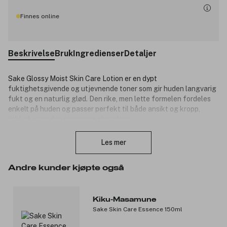
Finnes online
Beskrivelse
Bruk
Ingredienser
Detaljer
Sake Glossy Moist Skin Care Lotion er en dypt
fuktighetsgivende og utjevnende toner som gir huden langvarig
fukt og en naturlig glød. Den rike, men lette formelen fordeles
enkelt på huden og passer perfekt til både ansikt og kropp,
takket være den sjenerøse størrelsen.
Lukk
Beriket med fermentert risekstrakt – også kjent som sake –
Les mer
tilfører toneren antioksidanter og vitaminer som beskytter huden
og lindrer irritasjon. Gjennom fermenteringsprosessen brytes
molekylene ned, slik at de aktive ingrediensene lettere
Andre kunder kjøpte også
absorberes og virker dypere i huden for optimal effekt. Formelen
inneholder også niacinamid, som forbedrer hudens tekstur,
reduserer synligheten av fine linjer og jevner ut hudtonen. En
Kiku-Masamune
effektiv kombinasjon av aminosyrer og ceramider styrker
Sake Skin Care Essence 150ml
hudbarrieren og tilfører intens fuktighet, mens arbutin bidrar til å