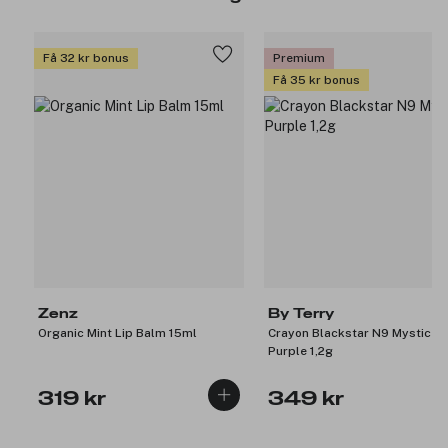
Få 32 kr bonus
Premium
Få 35 kr bonus
Zenz
By Terry
Organic Mint Lip Balm 15ml
Crayon Blackstar N9 Mystic
Purple 1,2g
319 kr
349 kr