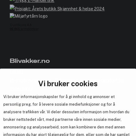
Blivakker.no
Om oss
Bli medlem helt gratis - få poeng og eksklusive rabattkoder.
Vi bruker cookies
Nyhetsbrev
Vi bruker informasjonskapsler for å gi innhold og annonser et
Samarbeid med oss
personlig preg, for å levere sosiale mediefunksjoner og for å
analysere trafikken vår. Vi deler dessuten informasjon om hvordan du
bruker nettstedet vårt, med partnerne våre innen sosiale medier,
annonsering og analysearbeid, som kan kombinere den med annen
En del av
Brandsdal Group AS
informasjon du har gjort tilgjengelig for dem, eller som de har samlet