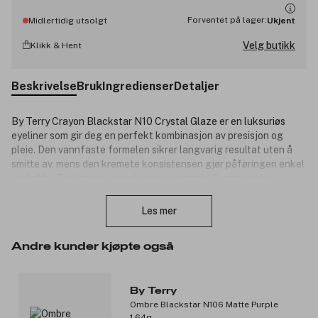
Forventet på lager:
Midlertidig utsolgt
Ukjent
Velg butikk
Klikk & Hent
Beskrivelse
Bruk
Ingredienser
Detaljer
By Terry Crayon Blackstar N10 Crystal Glaze er en luksuriøs
eyeliner som gir deg en perfekt kombinasjon av presisjon og
pleie. Den vannfaste formelen sikrer langvarig resultat uten å
smitte av, mens den kremete konsistensen gjør påføringen enkel
og feilfri. Eyelineren er beriket med ceramid 3, som styrker
Lukk
hudbarrieren og opprettholder fuktbalansen rundt det sarte
øyeområdet.
Les mer
Emballasjen er laget med omtanke for miljøet – 65 % biobasert
plast fra sukkerrør og 35 % fra mineralolje. Resultatet er en
Andre kunder kjøpte også
eyeliner som kombinerer høy ytelse med bærekraft. Finishen er
matt med en lett reflekterende effekt.
By Terry
Produktnummer:
3342585
Ombre Blackstar N106 Matte Purple
1,64g