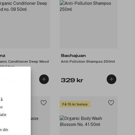
nz
Sachajuan
anic Conditioner Deep Wood
Anti-Pollution Shampoo 250ml
 08 50ml
49 kr
329 kr
 å
9%
Få 15 kr bonus
en
tlet
iale
for 3
m din