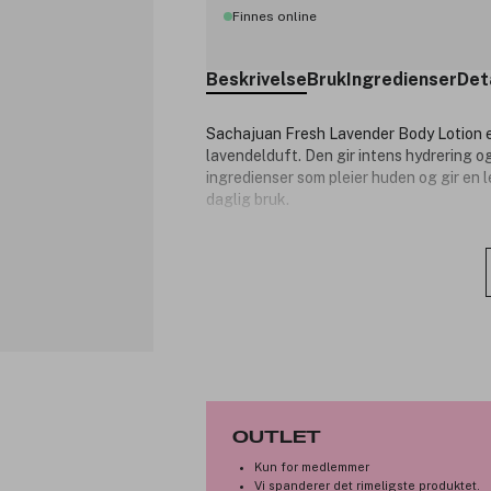
Finnes online
Beskrivelse
Bruk
Ingredienser
Det
Sachajuan Fresh Lavender Body Lotion e
lavendelduft. Den gir intens hydrering o
ingredienser som pleier huden og gir en le
daglig bruk.
Produktnummer:
3343162
OUTLET
Kun for medlemmer
Vi spanderer det rimeligste produktet.