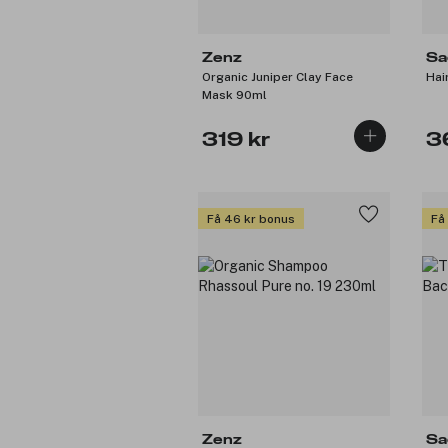
Zenz
Sa
Organic Juniper Clay Face
Hai
Mask 90ml
319 kr
3
Få 46 kr bonus
Få
Zenz
Sa