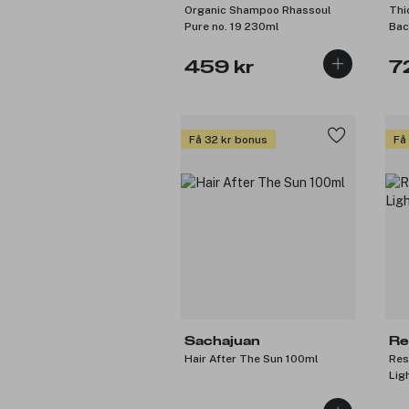
Organic Shampoo Rhassoul
Thi
Pure no. 19 230ml
Bac
459 kr
7
Få 32 kr bonus
Få
Sachajuan
Re
Hair After The Sun 100ml
Res
Lig