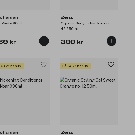
chajuan
Zenz
r Paste 80ml
Organic Body Lotion Pure no.
42 250ml
69 kr
399 kr
 73 kr bonus
Få 14 kr bonus
chajuan
Zenz