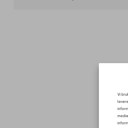
Vi bru
levere
infor
medie
inform