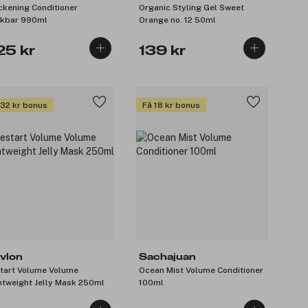
ckening Conditioner
Organic Styling Gel Sweet
kbar 990ml
Orange no. 12 50ml
25 kr
139 kr
 32 kr bonus
Få 18 kr bonus
vlon
Sachajuan
tart Volume Volume
Ocean Mist Volume Conditioner
htweight Jelly Mask 250ml
100ml