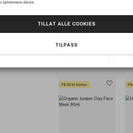
av tjenestene deres.
TILLAT ALLE COOKIES
Sa
Sachajuan
Hair Repair Treatment 220ml
TILPASS
2
359 kr
Før
Få 32 kr bonus
Få