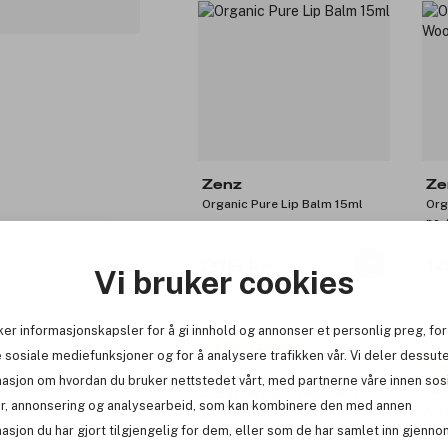
Zenz
Ze
Organic Pure Lip Balm 15ml
Org
no.
319 kr
1
Vi bruker cookies
ker informasjonskapsler for å gi innhold og annonser et personlig preg, for
Få 36 kr bonus
-1
 sosiale mediefunksjoner og for å analysere trafikken vår. Vi deler dessut
Ou
masjon om hvordan du bruker nettstedet vårt, med partnerne våre innen sos
4 
r, annonsering og analysearbeid, som kan kombinere den med annen
asjon du har gjort tilgjengelig for dem, eller som de har samlet inn gjenno