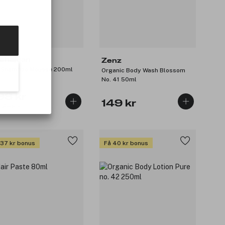
chajuan
Zenz
Dry Shampoo Mousse 200ml
Organic Body Wash Blossom
No. 41 50ml
98 kr
149 kr
: 369 kr
 37 kr bonus
Få 40 kr bonus