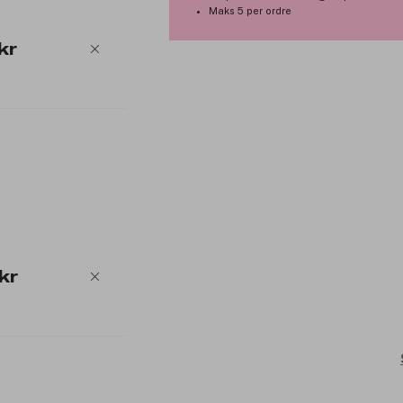
Maks 5 per ordre
kr
kr