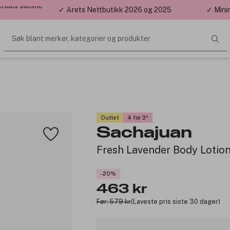
 sendes samme
✓ Årets Nettbutikk 2026 og 2025
✓ Mini
Søk blant merker, kategorier og produkter
Outlet
4 for 3
Sachajuan
Fresh Lavender Body Lotio
-20%
463 kr
Før: 579 kr
(Laveste pris siste 30 dager)