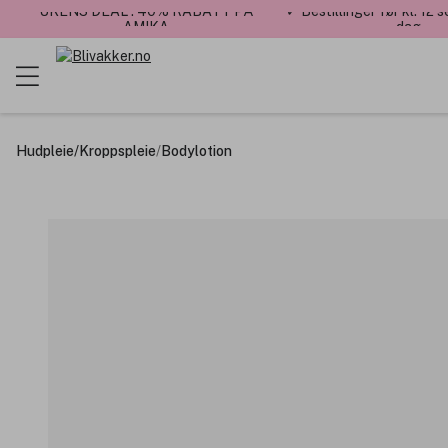
UKENS DEAL : 40% RABATT PÅ
✓ Bestillinger før kl. 12
AMIKA
dag
Hudpleie
/
Kroppspleie
/
Bodylotion