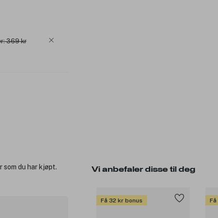
r: 369 kr
r som du har kjøpt.
Vi anbefaler disse til deg
Få 32 kr bonus
Få