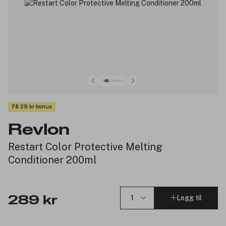
Få 29 kr bonus
Revlon
Restart Color Protective Melting
Conditioner 200ml
Legg til
289 kr