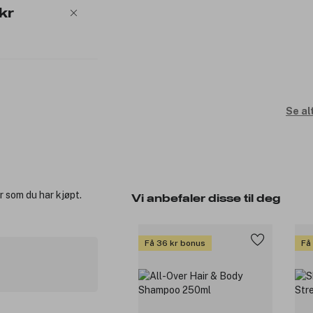
kr
Se al
r som du har kjøpt.
Vi anbefaler disse til deg
Få 36 kr bonus
Få