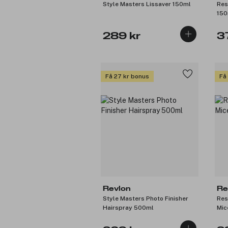
Style Masters Lissaver 150ml
Res
150
289 kr
3
Få 27 kr bonus
Få
Revlon
Re
Style Masters Photo Finisher
Res
Hairspray 500ml
Mic