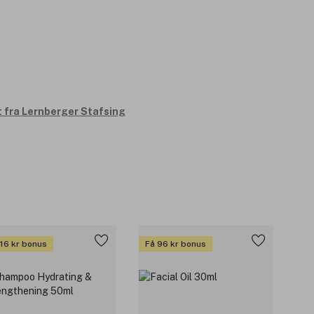
t fra Lernberger Stafsing
 16 kr bonus
Få 96 kr bonus