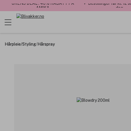
UKENS DEAL : 40% RABATT PÅ
✓ Bestillinger før kl. 12
AMIKA
dag
Hårpleie
/
Styling
/
Hårspray