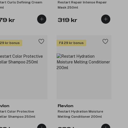
tart Curls Defining Cream
Restart Repair Intense Repair
ml
Mask 250ml
79 kr
319 kr
 29 kr bonus
Få 29 kr bonus
vlon
Revlon
tart Color Protective
Restart Hydration Moisture
ellar Shampoo 250ml
Melting Conditioner 200ml