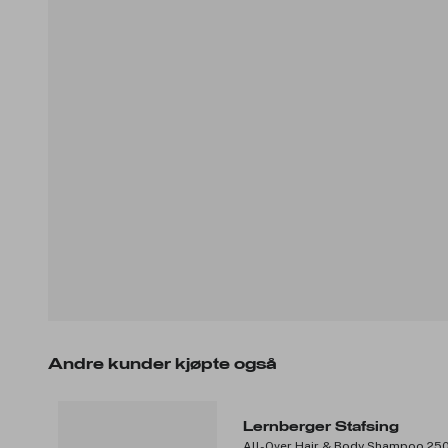
Andre kunder kjøpte også
Lernberger Stafsing
All-Over Hair & Body Shampoo 25