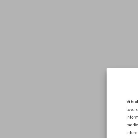
Vi bru
levere
infor
medie
inform