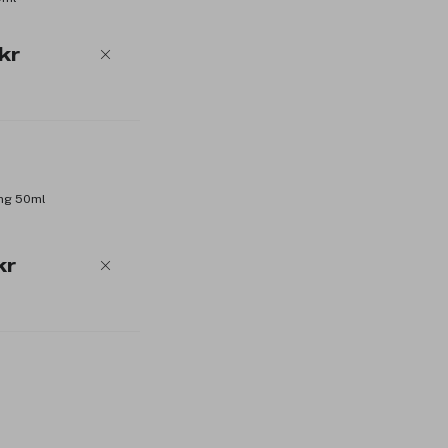
kr
ng 50ml
kr