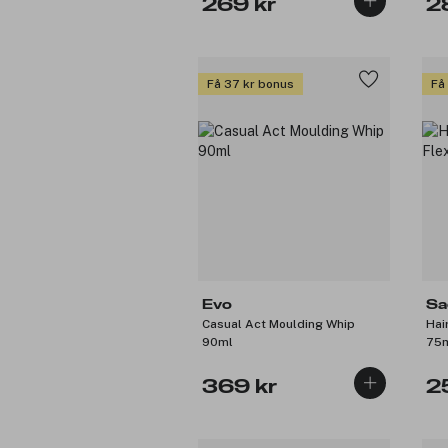
269 kr
2
Få 37 kr bonus
Få
Evo
Sa
Casual Act Moulding Whip
Hai
90ml
75
369 kr
2