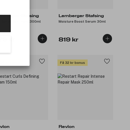
rnberger Stafsing
Lernberger Stafsing
r Spray Soft Hold 300ml
Moisture Boost Serum 30ml
79 kr
819 kr
 38 kr bonus
Få 32 kr bonus
vlon
Revlon