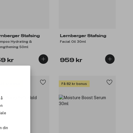
rnberger Stafsing
Lernberger Stafsing
mpoo Hydrating &
Facial Oil 30ml
engthening 50ml
59 kr
959 kr
 38 kr bonus
Få 82 kr bonus
 å
en
iale
m din