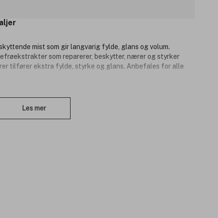
aljer
yttende mist som gir langvarig fylde, glans og volum.
efrøekstrakter som reparerer, beskytter, nærer og styrker
r tilfører ekstra fylde, styrke og glans. Anbefales for alle
Lukk
Les mer