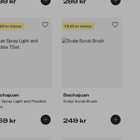
89 kr
289 kr
 26 kr bonus
Få 25 kr bonus
chajuan
Sachajuan
r Spray Light and Flexible
Scalp Scrub Brush
ml
59 kr
249 kr