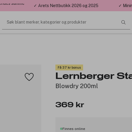
 sendes samme
✓ Årets Nettbutikk 2026 og 2025
✓ Mini
Søk blant merker, kategorier og produkter
Få 37 kr bonus
Lernberger St
Blowdry 200ml
369 kr
Finnes online