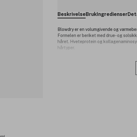
Beskrivelse
Bruk
Ingredienser
Det
Blowdry er en volumgivende og varmebesk
Formelen er beriket med drue- og solsikk
håret. Hveteprotein og kollagenaminosyre
hårtyper.
Produktnummer:
3343261
0ml