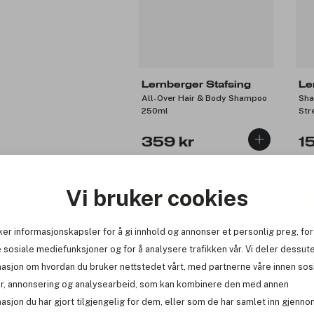
Lernberger Stafsing
Le
All-Over Hair & Body Shampoo
Sha
250ml
Str
359 kr
1
Vi bruker cookies
Få 43 kr bonus
Få
ker informasjonskapsler for å gi innhold og annonser et personlig preg, for
 sosiale mediefunksjoner og for å analysere trafikken vår. Vi deler dessut
masjon om hvordan du bruker nettstedet vårt, med partnerne våre innen sos
r, annonsering og analysearbeid, som kan kombinere den med annen
asjon du har gjort tilgjengelig for dem, eller som de har samlet inn gjenno