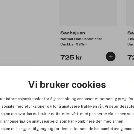
Sachajuan
Sa
Normal Hair Conditioner
Thi
Backbar 990ml
Bac
725 kr
7
Vi bruker cookies
Få 22 kr bonus
Få
ker informasjonskapsler for å gi innhold og annonser et personlig preg, for
 sosiale mediefunksjoner og for å analysere trafikken vår. Vi deler dessut
masjon om hvordan du bruker nettstedet vårt, med partnerne våre innen sos
r, annonsering og analysearbeid, som kan kombinere den med annen
asjon du har gjort tilgjengelig for dem, eller som de har samlet inn gjenno