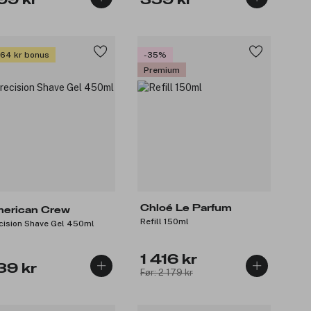
99 kr
359 kr
 64 kr bonus
-35%
Premium
Chloé Le Parfum
erican Crew
Refill 150ml
cision Shave Gel 450ml
1 416 kr
39 kr
Før: 2 179 kr