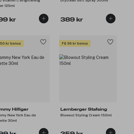
u Vitamin C Brightening
Dryclean Soft Spray 300ml
er 125ml
99 kr
389 kr
 50 kr bonus
Få 36 kr bonus
mmy Hilfiger
Lernberger Stafsing
my New York Eau de
Blowout Styling Cream 150ml
lette 30ml