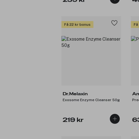
239 kr
4
Få 22 kr bonus
Få
Dr.Melaxin
Am
Exosome Enzyme Cleanser 50g
Pre
219 kr
6