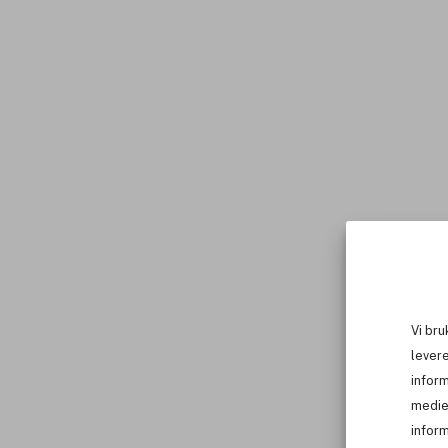
Vi bru
levere
infor
medie
inform