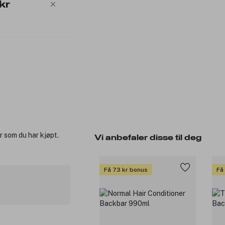
kr
r som du har kjøpt.
Vi anbefaler disse til deg
Få 73 kr bonus
Få