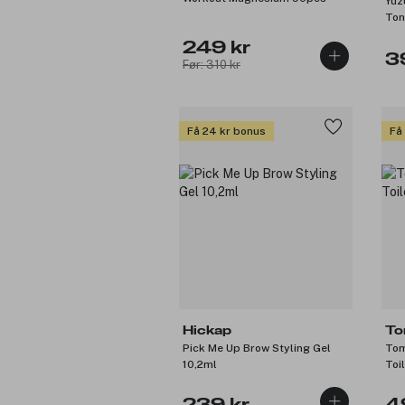
Yuz
Ton
249 kr
3
Før: 310 kr
Få 24 kr bonus
Få
Hickap
To
Pick Me Up Brow Styling Gel
Tom
10,2ml
Toi