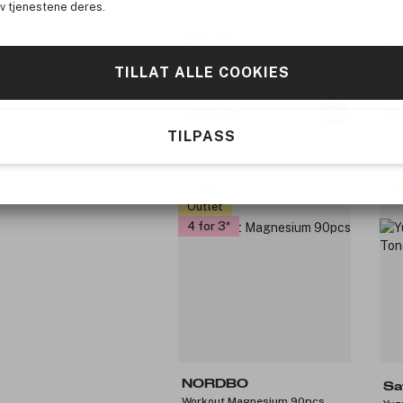
av tjenestene deres.
COXIR
Le
Vita C Bright Toner 150ml
Bod
TILLAT ALLE COOKIES
219 kr
3
TILPASS
-19%
Få
Outlet
4 for 3
NORDBO
Sa
Workout Magnesium 90pcs