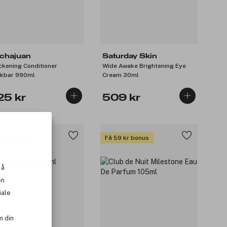
chajuan
Saturday Skin
ckening Conditioner
Wide Awake Brightening Eye
kbar 990ml
Cream 30ml
25 kr
509 kr
 37 kr bonus
Få 59 kr bonus
 å
en
iale
m din