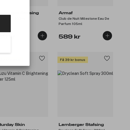
rnberger Stafsing
Armaf
y Lotion 200ml
Club de Nuit Milestone Eau De
Parfum 105ml
69 kr
589 kr
 40 kr bonus
Få 39 kr bonus
turday Skin
Lernberger Stafsing