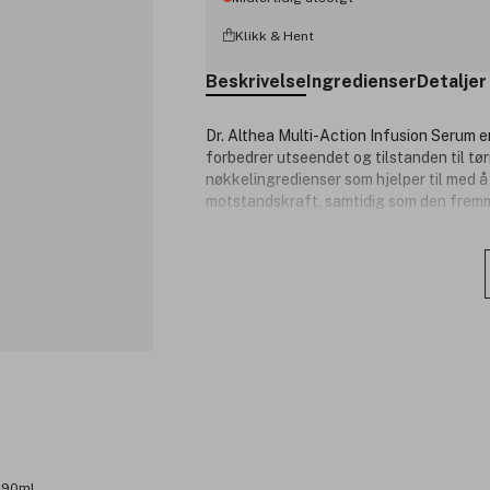
Klikk & Hent
Beskrivelse
Ingredienser
Detaljer
Dr. Althea Multi-Action Infusion Serum 
forbedrer utseendet og tilstanden til tør
nøkkelingredienser som hjelper til med å
motstandskraft, samtidig som den fremm
Beriket med 6 typer hyaluronsyre, gir se
huden og etterlater den myk, fyldig og s
klissete, og gjør huden umiddelbart frisk
Perfekt for deg som ønsker å gi huden ny
finish.
Produktnummer:
3343891
990ml