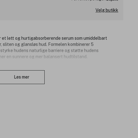
Velg butikk
er et lett og hurtigabsorberende serum som umiddelbart
r, sliten og glansløs hud. Formelen kombinerer 5
 styrke hudens naturlige barriere og støtte hudens
er en sunnere og mer balansert hudtilstand.
rumet intens og langvarig fuktighet som trenger dypt inn i
Lukk
trålende. Den lette konsistensen trekker raskt inn uten å virke
Les mer
ere og mer vital.
 energi, styrke og dyp fuktighet for en frisk og glødende