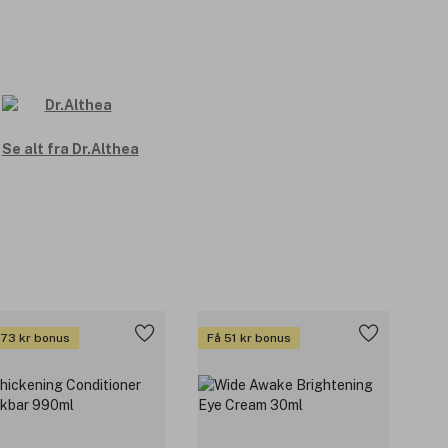
Se alt fra Dr.Althea
 73 kr bonus
Få 51 kr bonus