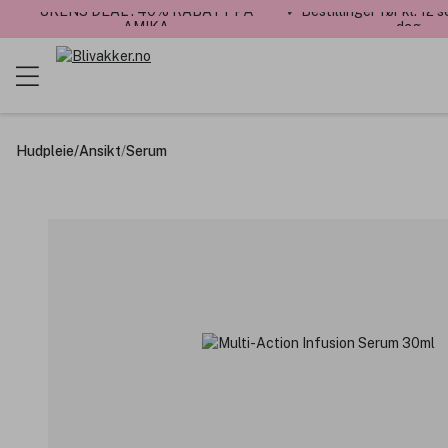
UKENS DEAL : 40% RABATT PÅ
✓ Bestillinger før kl. 12
AMIKA
dag
Hudpleie
/
Ansikt
/
Serum