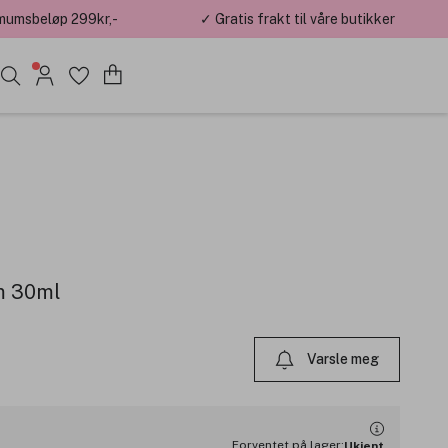
mumsbeløp 299kr,-
✓ Gratis frakt til våre butikker
um 30ml
Varsle meg
Forventet på lager:
Ukjent