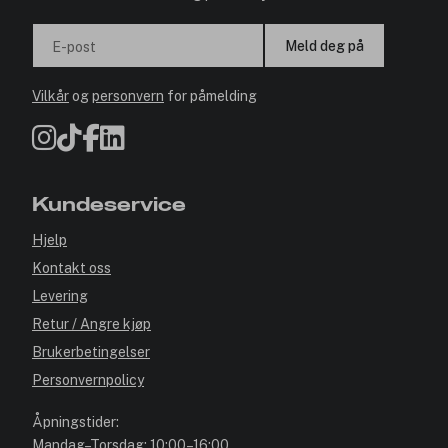
Meld deg på
E-post
Vilkår
og
personvern
for påmelding
Kundeservice
Hjelp
Kontakt oss
Levering
Retur / Angre kjøp
Brukerbetingelser
Personvernpolicy
Åpningstider:
Mandag–Torsdag: 10:00–16:00