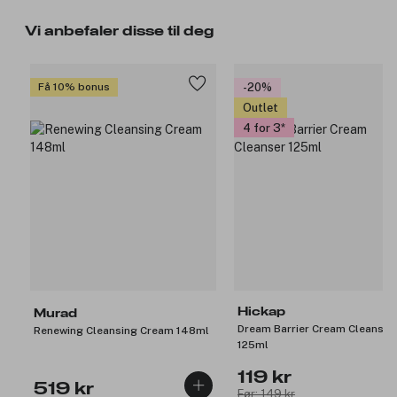
Vi anbefaler disse til deg
Få 10% bonus
-20%
Outlet
4 for 3
Hickap
Murad
Dream Barrier Cream Cleanser
Renewing Cleansing Cream 148ml
125ml
119 kr
519 kr
Før: 149 kr