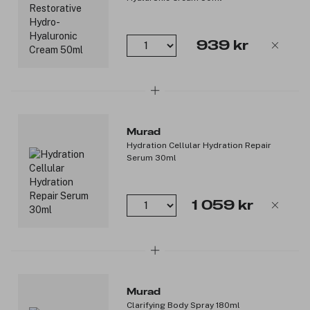
Fordeler:
Reparerer tørr, flassende hud på cellenivå.
Multebærfrøolje (omega 3 & 6) tilfører næring og styrker
939 kr
hudbarrieren.
Allantoin og havrelignende kompleks roer ned og binder
fuktighet.
Botanisk-inspirert kompleks bidrar til å redusere
sensitivitet og styrke hudens toleranse.
Gir umiddelbar lindring og langvarig fukt.
Murad
Hydration Cellular Hydration Repair
Passer for: Normal, fet, kombinert, tørr og sensitiv hud.
Serum 30ml
Produktnummer:
3345017
1 059 kr
Murad
Clarifying Body Spray 180ml