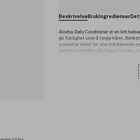
Beskrivelse
Bruk
Ingredienser
Det
Aloeba Daily Conditioner er en lett balsa
gir fuktighet uten å tynge håret. Berike
jojobaolje, kjent for sine mykgjørende e
kjemisk behandlet hår. Island Fantasy-du
Produktnummer:
3346094
avander 237ml