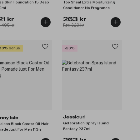
ss Skin Foundation 15 Deep
Too Shea! Extra Moisturizing
0ml
Conditioner No Fragrance
237ml
21 kr
263 kr
: 495 kr
Før: 329 kr
 10% bonus
-20%
Jessicurl
nny Isle
Gelebration Spray Island
aican Black Castor Oil Hair
Fantasy 237ml
ade Just For Men 113g