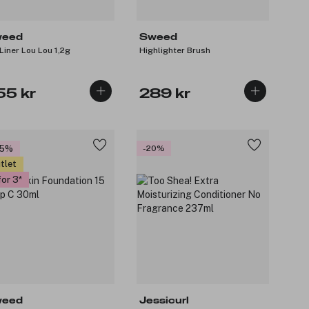
eed
Sweed
 Liner Lou Lou 1,2g
Highlighter Brush
55 kr
289 kr
35%
-20%
tlet
for 3
eed
Jessicurl