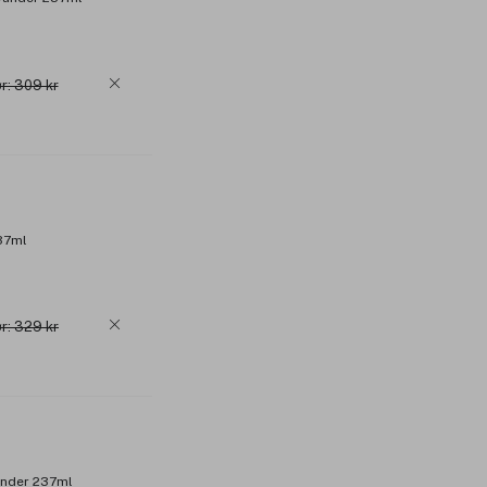
r: 309 kr
37ml
r: 329 kr
vender 237ml