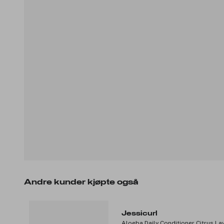
Andre kunder kjøpte også
Jessicurl
Aloeba Daily Conditioner Citrus L