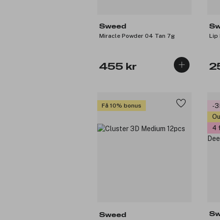
Sweed
Sw
Miracle Powder 04 Tan 7g
Lip
455 kr
2
Få 10% bonus
-
Ou
4 
Sw
Sweed