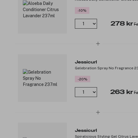
-10%
278 kr
Fø
Jessicurl
Gelebration Spray No Fragrance 2
-20%
263 kr
Fø
Jessicurl
Spiralicious Styling Gel Citrus La