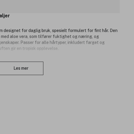
aljer
m designet for daglig bruk, spesielt formulert for fint hår. Den
t med aloe vera, som tilfører fuktighet og næring, og
genskaper. Passer for alle hårtyper, inkludert farget og
ften gir en tropisk opplevelse.
Lukk
Les mer