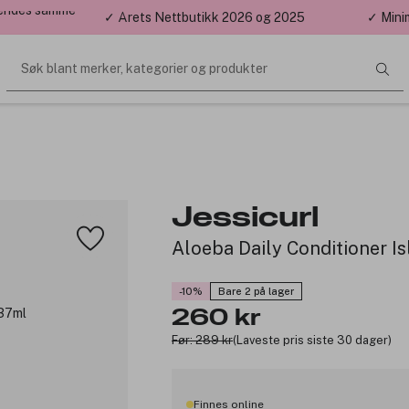
 sendes samme
✓ Årets Nettbutikk 2026 og 2025
✓ Mini
Søk blant merker, kategorier og produkter
Jessicurl
Aloeba Daily Conditioner I
-10%
Bare 2 på lager
260 kr
Før: 289 kr
(Laveste pris siste 30 dager)
Finnes online