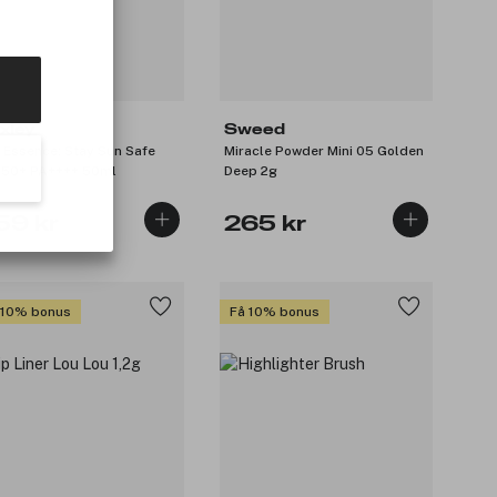
xley
Sweed
 Essence; Stay Sun Safe
Miracle Powder Mini 05 Golden
50+ PA++++ 50ml
Deep 2g
59 kr
265 kr
 10% bonus
Få 10% bonus