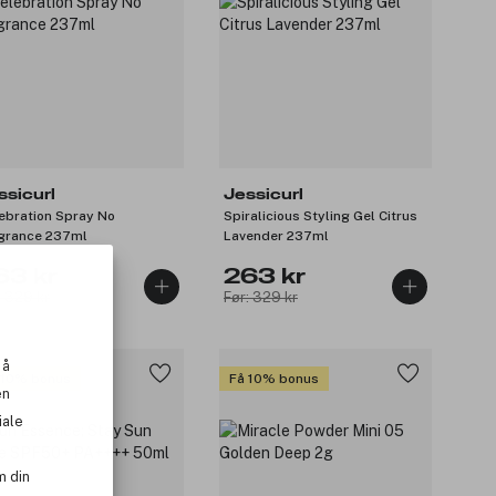
ssicurl
Jessicurl
ebration Spray No
Spiralicious Styling Gel Citrus
grance 237ml
Lavender 237ml
63 kr
263 kr
: 329 kr
Før: 329 kr
 å
 10% bonus
Få 10% bonus
en
iale
m din