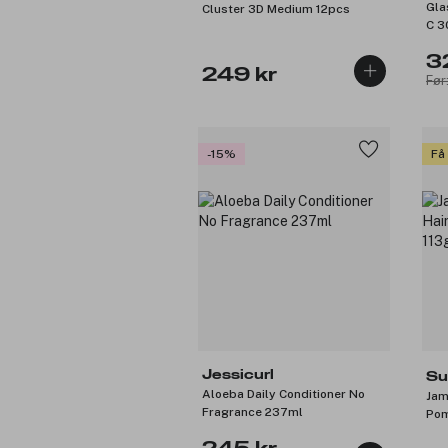
Gla
Cluster 3D Medium 12pcs
C 3
3
249 kr
Før
-15%
Få
Jessicurl
Su
Aloeba Daily Conditioner No
Jam
Fragrance 237ml
Pom