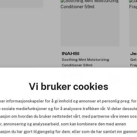
INAHSI
Je
Soothing Mint Moisturizing
Gel
Conditioner 59ml
Fra
127 kr
2
Før: 159 kr
Før
Vi bruker cookies
ker informasjonskapsler for å gi innhold og annonser et personlig preg, for
-10%
Få
 sosiale mediefunksjoner og for å analysere trafikken vår. Vi deler dessut
masjon om hvordan du bruker nettstedet vårt, med partnerne våre innen sos
r, annonsering og analysearbeid, som kan kombinere den med annen
asjon du har gjort tilgjengelig for dem, eller som de har samlet inn gjenno