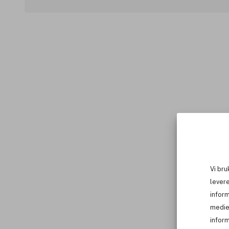
Vi bru
levere
infor
medie
inform