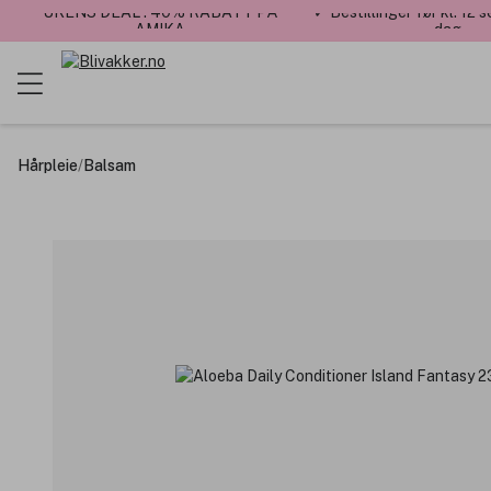
UKENS DEAL : 40% RABATT PÅ
✓ Bestillinger før kl. 12
AMIKA
dag
Hårpleie
/
Balsam