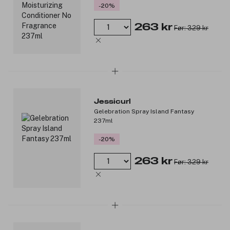
-20%
263 kr
Før: 329 kr
Jessicurl
Gelebration Spray Island Fantasy
237ml
-20%
263 kr
Før: 329 kr