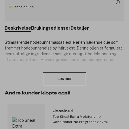
Finnes online
Beskrivelse
Bruk
Ingredienser
Detaljer
Stimulerende hodebunnsmassasjeolje er en nærende olje som
fremmer hodebunnshelse og hårvekst. Denne oljen er formulert
med naturlige ingredienser som gir næring til hodebunnen og
styrker hårrøttene. Hovedingrediensen er peppermynteolje,
kjent for sine stimulerende egenskaper som øker
Lukk
blodsirkulasjonen i hodebunnen. Passer for alle hårtyper og er
spesielt gunstig for de som ønsker å forbedre hårveksten og
Les mer
hodebunnshelse.
Produktnummer:
3346111
Andre kunder kjøpte også
Jessicurl
Too Shea! Extra Moisturizing
Conditioner No Fragrance 237ml