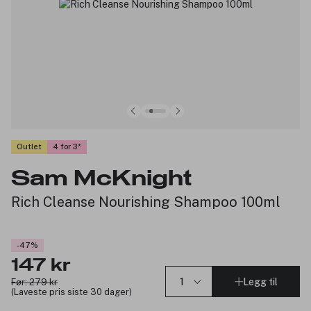
Outlet
4 for 3
Sam McKnight
Rich Cleanse Nourishing Shampoo 100ml
-47%
147 kr
Legg til
Før: 279 kr
(Laveste pris siste 30 dager)