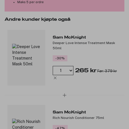
Maks 5 per ordre
Andre kunder kjøpte også
Sam McKnight
Deeper Love Intense Treatment Mask
50ml
-30%
265 kr
Før: 379 kr
Sam McKnight
Rich Nourish Conditioner 75ml
-47%