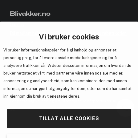
Blivakker.no
Om oss
Bli medlem helt gratis - få poeng og eksklusive rabattkoder.
Vi bruker cookies
Nyhetsbrev
Vi bruker informasjonskapsler for å gi innhold og annonser et
Samarbeid med oss
personlig preg, for å levere sosiale mediefunksjoner og for å
analysere trafikken vår. Vi deler dessuten informasjon om hvordan du
bruker nettstedet vårt, med partnerne våre innen sosiale medier,
annonsering og analysearbeid, som kan kombinere den med annen
informasjon du har gjort tilgjengelig for dem, eller som de har samlet
En del av
Brandsdal Group AS
inn gjennom din bruk av tjenestene deres.
For personlig veiledning om profesjonelle hårprodukter, klikk
her
.
TILLAT ALLE COOKIES