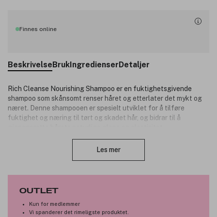
Finnes online
Beskrivelse
Bruk
Ingredienser
Detaljer
Rich Cleanse Nourishing Shampoo er en fuktighetsgivende
shampoo som skånsomt renser håret og etterlater det mykt og
næret. Denne shampooen er spesielt utviklet for å tilføre
fuktighet og næring til tørt og skadet hår, og bidrar til å
gjenopprette hårets naturlige glans og elastisitet.
Lukk
Hovedingrediensen, kokosolje, gir intens hydrering og styrker
håret fra rot til spiss. Passer for alle hårtyper, spesielt de som
Les mer
trenger ekstra fuktighet og pleie.
Produktnummer:
3347730
OUTLET
Kun for medlemmer
Vi spanderer det rimeligste produktet.