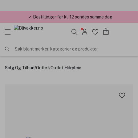
✓ Bestillinger før kl. 12 sendes samme dag
✓ Årets Nettbutikk 2026 og 2025
Søk blant merker, kategorier og produkter
Salg Og Tilbud
/
Outlet
/
Outlet Hårpleie