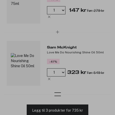
147 kr
Før: 279 kr
Sam McKnight
Love Me Do Nourishing Shine Oil 50ml
-41%
323 kr
Før: 549 kr
Legg til 3 produkter for 735 kr