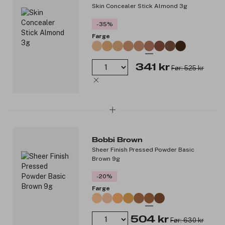
Passer for alle hudtyper, også sensitiv hud.
Skin Concealer Stick Almond 3g
Resultater:
-35%
Farge
96 % opplever at huden ser mer levende ut etter 1 uke*.
Huden fremstår friskere og mer strålende etter 2 uker**.
94 % viser forbedret fuktighetsnivå i huden.
341 kr
Før: 525 kr
96 % viser forbedret styrke i hudens fuktbarriere***.
*Forbrukertest på 165 kvinner etter 1 uke.
*Klinisk test på 72 kvinner etter 2 uker.
*Klinisk test på 27 kvinner etter 2 uker.
*Klinisk test på 21 kvinner etter én påføring.
Produktnummer:
3348161
Bobbi Brown
Sheer Finish Pressed Powder Basic
Brown 9g
-20%
Farge
504 kr
Før: 630 kr