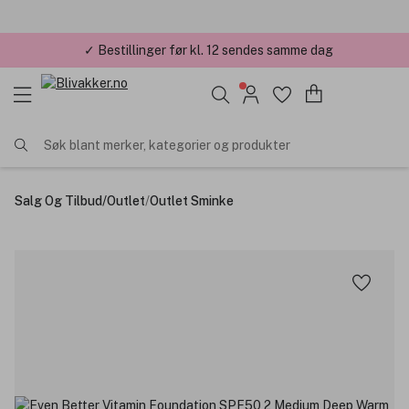
✓ Bestillinger før kl. 12 sendes samme dag
✓ Årets Nettbutikk 2026 og 2025
Søk blant merker, kategorier og produkter
Salg Og Tilbud
/
Outlet
/
Outlet Sminke