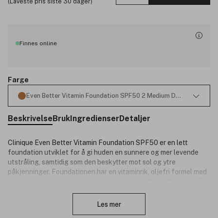
(Laveste pris siste 30 dager)
Finnes online
Farge
Even Better Vitamin Foundation SPF50 2 Medium Deep Warm 30m
Beskrivelse
Bruk
Ingredienser
Detaljer
Clinique Even Better Vitamin Foundation SPF50 er en lett
foundation utviklet for å gi huden en sunnere og mer levende
utstråling, samtidig som den beskytter mot sol og ytre
påkjenninger. Foundationen har en vitaminrik, oljefri formel med
lett dekning og naturlig glød, og passer for alle hudtyper, også
Lukk
sensitiv hud.
Les mer
Den vektløse konsistensen smelter sømløst inn i huden og gir en
jevn finish som holder i opptil 12 timer uten å flasse, klumpe seg