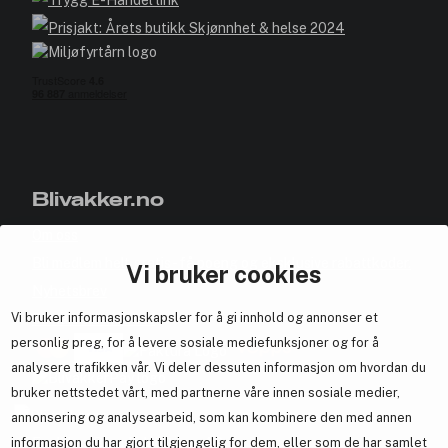
Blivakker.no
Om oss
Bli medlem helt gratis - få poeng og eksklusive rabattkoder.
Vi bruker cookies
Nyhetsbrev
Vi bruker informasjonskapsler for å gi innhold og annonser et
Samarbeid med oss
personlig preg, for å levere sosiale mediefunksjoner og for å
analysere trafikken vår. Vi deler dessuten informasjon om hvordan du
bruker nettstedet vårt, med partnerne våre innen sosiale medier,
annonsering og analysearbeid, som kan kombinere den med annen
En del av
Brandsdal Group AS
informasjon du har gjort tilgjengelig for dem, eller som de har samlet