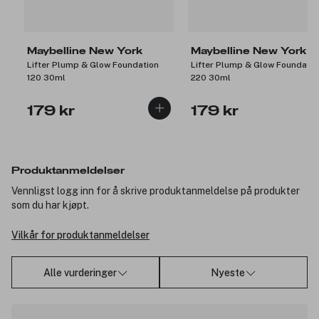
Maybelline New York
Maybelline New York
Lifter Plump & Glow Foundation
Lifter Plump & Glow Foundatio
120 30ml
220 30ml
179 kr
179 kr
Produktanmeldelser
Vennligst logg inn for å skrive produktanmeldelse på produkter
som du har kjøpt.
Vilkår for produktanmeldelser
Alle vurderinger
Nyeste