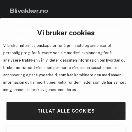
Blivakker.no
Om oss
Bli medlem helt gratis - få poeng og eksklusive rabattkoder.
Vi bruker cookies
Nyhetsbrev
Vi bruker informasjonskapsler for å gi innhold og annonser et
Samarbeid med oss
personlig preg, for å levere sosiale mediefunksjoner og for å
analysere trafikken vår. Vi deler dessuten informasjon om hvordan du
bruker nettstedet vårt, med partnerne våre innen sosiale medier,
annonsering og analysearbeid, som kan kombinere den med annen
informasjon du har gjort tilgjengelig for dem, eller som de har samlet
En del av
Brandsdal Group AS
inn gjennom din bruk av tjenestene deres.
For personlig veiledning om profesjonelle hårprodukter, klikk
her
.
TILLAT ALLE COOKIES