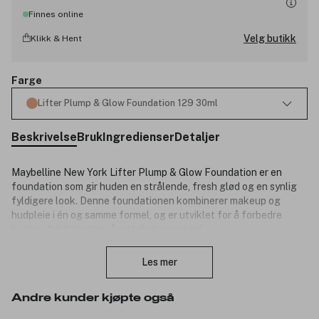
Finnes online
Velg butikk
Klikk & Hent
Farge
Lifter Plump & Glow Foundation 129 30ml
Beskrivelse
Bruk
Ingredienser
Detaljer
Maybelline New York Lifter Plump & Glow Foundation er en
foundation som gir huden en strålende, fresh glød og en synlig
fyldigere look. Denne foundationen kombinerer makeup og
hudpleie i én og samme formel, og er utviklet for å forbedre
hudens fuktighetsnivå og tekstur over tid.
Lukk
Formelen består av en 90 % hudpleiebase og er beriket med 2 %
Les mer
niacinamid og hyaluronsyre, som bidrar til å tilføre fukt, jevne ut
huden og fremheve hudens naturlige glød. Resultatet er en
behagelig foundation med medium dekning som ikke legger seg i
Andre kunder kjøpte også
linjer eller rynker, og som gir et naturlig, plumpet uttrykk med