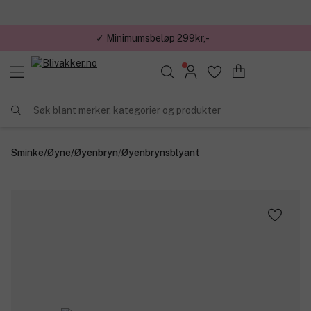
✓ Minimumsbeløp 299kr,-
Søk blant merker, kategorier og produkter
Sminke
/
Øyne
/
Øyenbryn
/
Øyenbrynsblyant