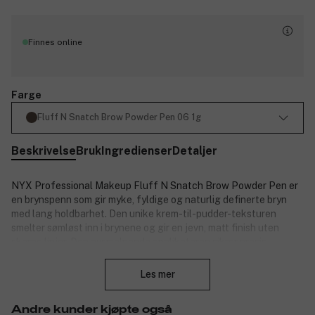
Finnes online
Farge
Fluff N Snatch Brow Powder Pen 06 1g
Beskrivelse
Bruk
Ingredienser
Detaljer
NYX Professional Makeup Fluff N Snatch Brow Powder Pen er
en brynspenn som gir myke, fyldige og naturlig definerte bryn
med lang holdbarhet. Den unike krem-til-pudder-teksturen
smelter sømløst inn i brynene og gir en jevn, matt finish uten
skarpe linjer. Den avsmalnende applikatoren sikrer presis
Lukk
påføring, mens den ultralette formelen føles behagelig på huden
og sitter i opptil 24 timer uten å smitte av. Produktet gjør det
Les mer
enkelt å bygge opp farge, fylle inn tynne områder og skape et
jevnt og naturlig brynsuttrykk. Den veganske formelen er
Andre kunder kjøpte også
utviklet uten ingredienser av animalsk opprinnelse.