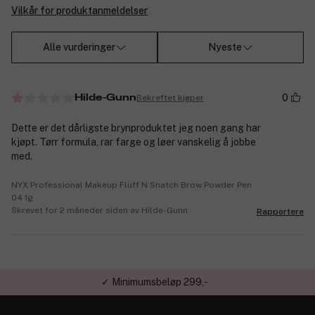
Vilkår for produktanmeldelser
Alle vurderinger
Nyeste
0
Bekreftet kjøper
Hilde-Gunn
Dette er det dårligste brynproduktet jeg noen gang har
kjøpt. Tørr formula, rar farge og løer vanskelig å jobbe
med.
NYX Professional Makeup Fluff N Snatch Brow Powder Pen
04 1g
Skrevet for 2 måneder siden av Hilde-Gunn
Rapportere
✓ Minimumsbeløp 299,-