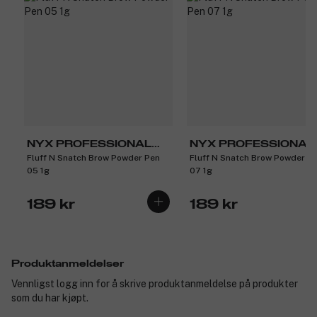
NYX PROFESSIONAL
NYX PROFESSIONAL
Fluff N Snatch Brow Powder Pen
Fluff N Snatch Brow Powder P
MAKEUP
MAKEUP
05 1g
07 1g
189 kr
189 kr
Produktanmeldelser
Vennligst logg inn for å skrive produktanmeldelse på produkter
som du har kjøpt.