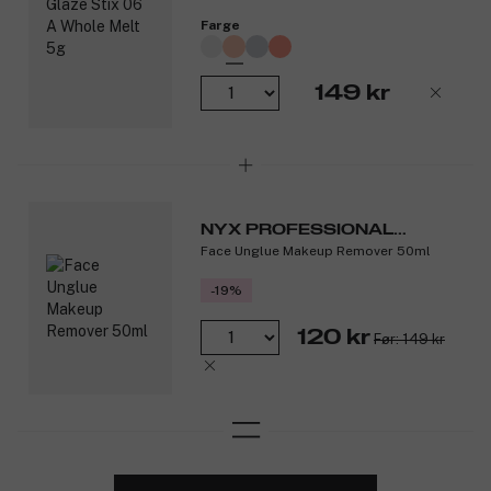
Farge
149 kr
NYX PROFESSIONAL
Face Unglue Makeup Remover 50ml
MAKEUP
-19%
120 kr
Før: 149 kr