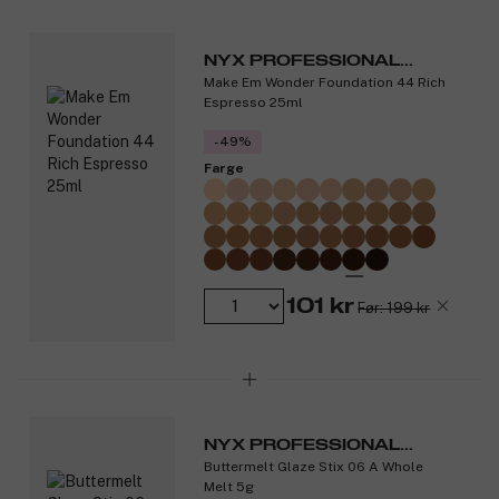
Produktnummer:
3349792
NYX PROFESSIONAL
Make Em Wonder Foundation 44 Rich
MAKEUP
Espresso 25ml
-49%
Farge
101 kr
Før: 199 kr
NYX PROFESSIONAL
Buttermelt Glaze Stix 06 A Whole
MAKEUP
Melt 5g