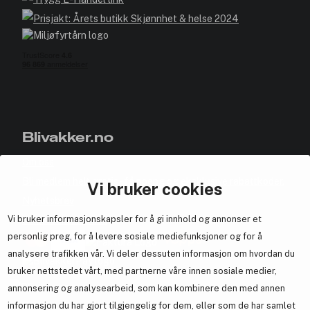
Blivakker.no
Om oss
Bli medlem helt gratis - få poeng og eksklusive rabattkoder.
Vi bruker cookies
Nyhetsbrev
Vi bruker informasjonskapsler for å gi innhold og annonser et
Samarbeid med oss
personlig preg, for å levere sosiale mediefunksjoner og for å
analysere trafikken vår. Vi deler dessuten informasjon om hvordan du
bruker nettstedet vårt, med partnerne våre innen sosiale medier,
annonsering og analysearbeid, som kan kombinere den med annen
En del av
Brandsdal Group AS
informasjon du har gjort tilgjengelig for dem, eller som de har samlet