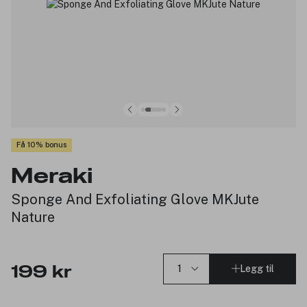
Få 10% bonus
Meraki
Sponge And Exfoliating Glove MKJute
Nature
Legg til
199 kr