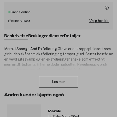
Finnes online
Velg butikk
Klikk & Hent
Beskrivelse
Bruk
Ingredienser
Detaljer
Meraki Sponge And Exfoliating Glove er et kroppspleiesett som
gir huden skånsom eksfoliering og fornyet glød. Settet består av
en vevd jutesvamp og en eksfolieringshanske som effektivt,
men mildt, bidrar til å fjerne døde hudceller. Regelmessig bruk
gjør huden mykere, glattere og gir den et friskere og mer
Lukk
strålende utseende. Settet passer godt til bruk i dusj eller bad
og er et praktisk tillegg til den daglige kroppspleierutinen.
Les mer
Produktnummer:
3350756
Andre kunder kjøpte også
Meraki
Lip Balm Matte 20ml