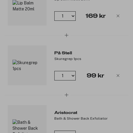
169 kr
På Stell
Skuregrep 1pcs
99 kr
Aristocrat
Bath & Shower Back Exfoliator