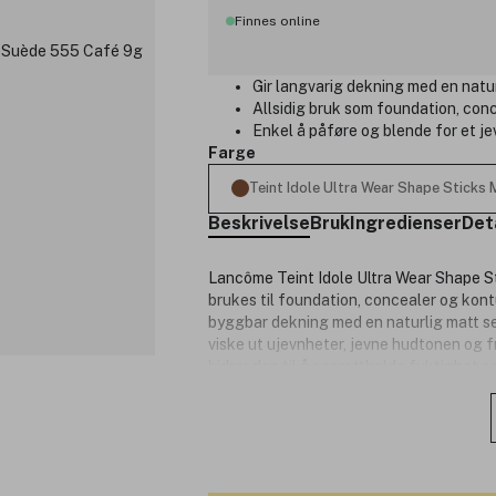
Finnes online
Gir langvarig dekning med en naturl
Allsidig bruk som foundation, conce
Enkel å påføre og blende for et jev
Farge
Teint Idole Ultra Wear Shape Sticks
Beskrivelse
Bruk
Ingredienser
Det
Lancôme Teint Idole Ultra Wear Shape S
brukes til foundation, concealer og kont
byggbar dekning med en naturlig matt seco
viske ut ujevnheter, jevne hudtonen og 
bidrar den til å opprettholde fuktighet
fremstår jevnere og mer raffinert. Den sk
ansiktet og på utvalgte områder. Resulta
komfortabel følelse.
Produktnummer:
3351062