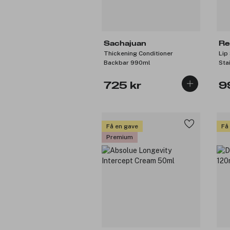
Sachajuan
Re
Thickening Conditioner
Lip 
Backbar 990ml
Sta
725 kr
9
Få en gave
Få
Premium