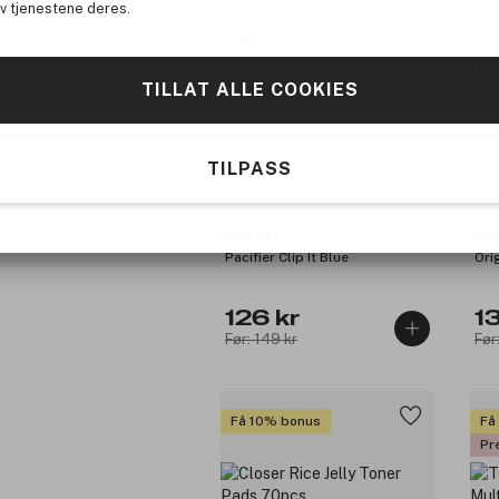
av tjenestene deres.
TILLAT ALLE COOKIES
TILPASS
MAM
M
Pacifier Clip It Blue
Ori
126 kr
1
Før: 149 kr
Før
Få 10% bonus
Få
Pr