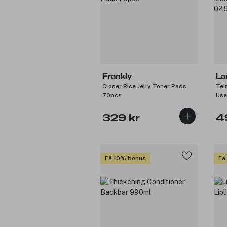
Frankly
La
Closer Rice Jelly Toner Pads
Tei
70pcs
Use
329 kr
4
Få 10% bonus
Få