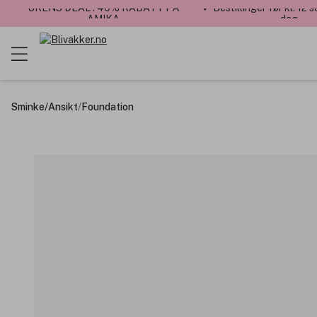
UKENS DEAL : 40% RABATT PÅ
✓ Bestillinger før kl. 12
AMIKA
dag
Sminke
/
Ansikt
/
Foundation