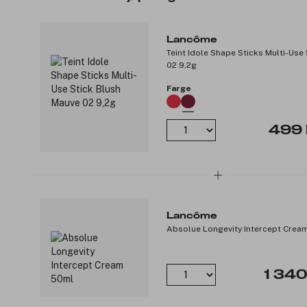
Lancôme
Teint Idole Shape Sticks Multi-Use
02 9,2g
Farge
499 
Lancôme
Absolue Longevity Intercept Crea
1 340