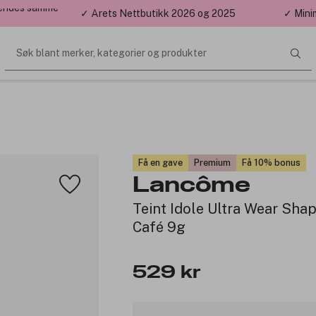
 sendes samme
✓ Årets Nettbutikk 2026 og 2025
✓ Mini
Søk blant merker, kategorier og produkter
Få en gave
Premium
Få 10% bonus
Lancôme
Teint Idole Ultra Wear Sha
Café 9g
529 kr