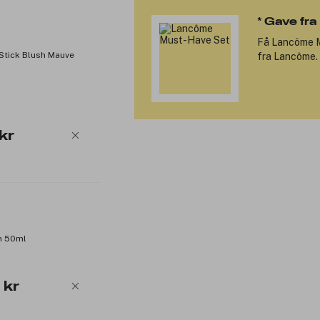
* Gave fr
Få
Lancôme 
 Stick Blush Mauve
fra Lancôme. 
kr
m 50ml
 kr