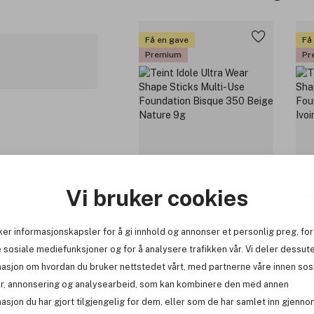
Få en gave
Få
Premium
Pr
Vi bruker cookies
Lancôme
La
Teint Idole Ultra Wear Shape
Tei
Sticks Multi-Use Foundation
Sti
ker informasjonskapsler for å gi innhold og annonser et personlig preg, for
Bisque 350 Beige Nature 9g
Buf
 sosiale mediefunksjoner og for å analysere trafikken vår. Vi deler dessut
529 kr
5
masjon om hvordan du bruker nettstedet vårt, med partnerne våre innen sos
r, annonsering og analysearbeid, som kan kombinere den med annen
asjon du har gjort tilgjengelig for dem, eller som de har samlet inn gjenno
-15%
-1