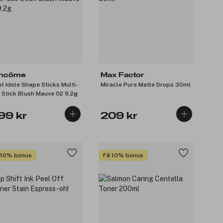
ncôme
Max Factor
nt Idole Shape Sticks Multi-
Miracle Pure Matte Drops 30ml
 Stick Blush Mauve 02 9,2g
99 kr
209 kr
 10% bonus
Få 10% bonus