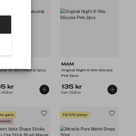
AM
MAM
ginal 16-36m Neutral 2pcs
Original Night 6-16m Silicone
Pink 2pcs
35 kr
135 kr
: 159 kr
Før: 159 kr
 en gave
Få 10% bonus
emium