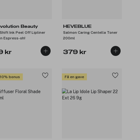
volution Beauty
HEVEBLUE
Shift Ink Peel Off Lipliner
Salmon Caring Centella Toner
in Espress-oh!
200ml
9 kr
379 kr
 10% bonus
Få en gave