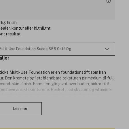
ig finish.
aler, kontur eller highlight.
nt resultat.
 Multi-Use Foundation Suède 555 Café 9g
aljer
ticks Multi-Use Foundation er en foundationstift som kan
ur. Den kremete og lett blendbare teksturen gir medium til full
nd-skin-finish. Formelen glir jevnt over huden, bidrar til å
fremheve ansiktskonturene. Beriket med skvalan og vitamin E
 og komfort gjennom dagen, samtidig som hudens tekstur
Lukk
rå spissen gjør påføringen presis og enkel, både i hele
tet er et langvarig og profesjonelt utseende med en lett og
Les mer