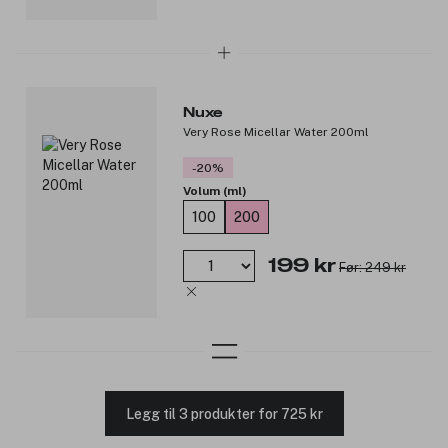
Nuxe
Very Rose Micellar Water 200ml
-20%
Volum (ml)
100
200
199 kr
Før: 249 kr
Legg til 3 produkter for 725 kr