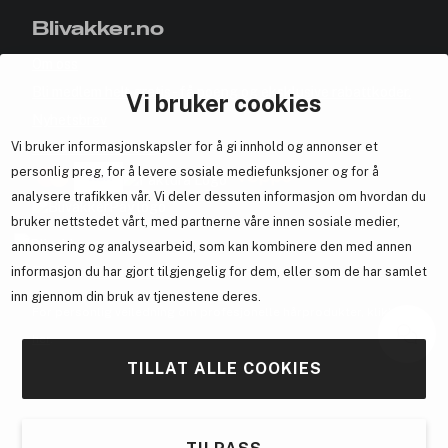
Blivakker.no
Om oss
Bli medlem helt gratis - få poeng og eksklusive rabattkoder.
Vi bruker cookies
Nyhetsbrev
Vi bruker informasjonskapsler for å gi innhold og annonser et
Samarbeid med oss
personlig preg, for å levere sosiale mediefunksjoner og for å
analysere trafikken vår. Vi deler dessuten informasjon om hvordan du
bruker nettstedet vårt, med partnerne våre innen sosiale medier,
annonsering og analysearbeid, som kan kombinere den med annen
informasjon du har gjort tilgjengelig for dem, eller som de har samlet
En del av
Brandsdal Group AS
inn gjennom din bruk av tjenestene deres.
For personlig veiledning om profesjonelle hårprodukter, klikk
her
.
TILLAT ALLE COOKIES