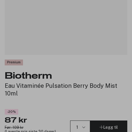
Premium
Biotherm
Eau Vitaminée Pulsation Berry Body Mist
10ml
-20%
87 kr
Legg til
Før: 109 kr
(Laveste pris siste 30 dager)