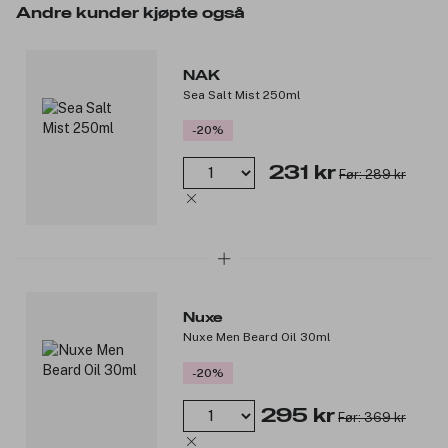
Andre kunder kjøpte også
NAK
Sea Salt Mist 250ml
-20%
231 kr
Før: 289 kr
Nuxe
Nuxe Men Beard Oil 30ml
-20%
295 kr
Før: 369 kr