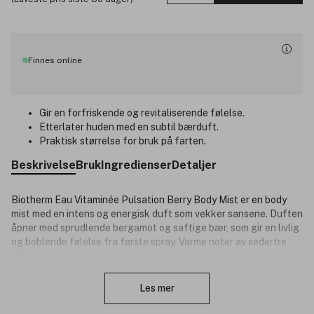
Finnes online
Gir en forfriskende og revitaliserende følelse.
Etterlater huden med en subtil bærduft.
Praktisk størrelse for bruk på farten.
Beskrivelse
Bruk
Ingredienser
Detaljer
Biotherm Eau Vitaminée Pulsation Berry Body Mist er en body
mist med en intens og energisk duft som vekker sansene. Duften
åpner med sprudlende bergamot og saftige bær, som gir en livlig
og boblende følelse fra første spray. Varme noter av sedertre
tilfører en behagelig dybde som løfter duften og skaper en
Lukk
moderne og harmonisk duftopplevelse med masse vitalitet og
karakter.
Les mer
Produktnummer:
3351127