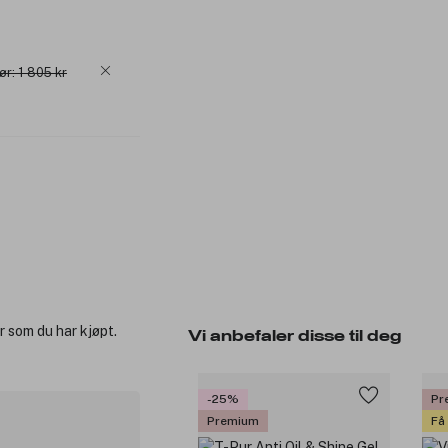
ør: 1 805 kr
r som du har kjøpt.
Vi anbefaler disse til deg
-25%
Pr
Premium
Få