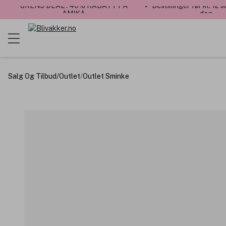
UKENS DEAL : 40% RABATT PÅ
✓ Bestillinger før kl. 12
AMIKA
dag
Salg Og Tilbud
/
Outlet
/
Outlet Sminke