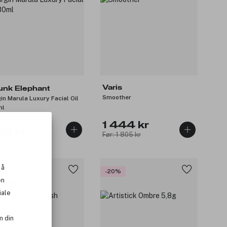
Varis
unk Elephant
Smoother
gin Marula Luxury Facial Oil
ml
1 444 kr
29 kr
Før: 1 805 kr
 å
0%
-20%
en
emium
iale
m din