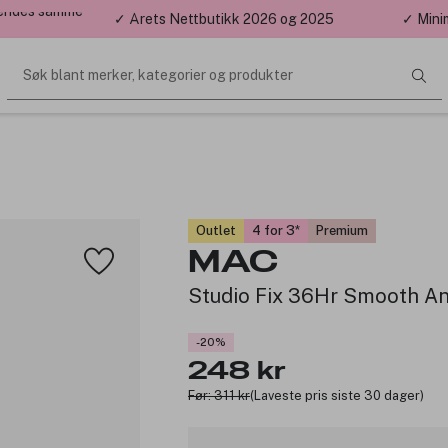
 sendes samme
✓ Årets Nettbutikk 2026 og 2025
✓ Mini
Søk blant merker, kategorier og produkter
Outlet
4 for 3
Premium
MAC
Studio Fix 36Hr Smooth A
-20%
248 kr
Før: 311 kr
(Laveste pris siste 30 dager)