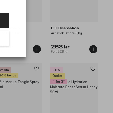
bbi Brown
LH Cosmetics
led Face Brush
Artistick Ombre 5,8g
40 kr
263 kr
: 800 kr
Før: 329 kr
emium
-31%
 10% bonus
Outlet
4 for 3