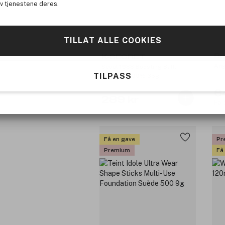
av tjenestene deres.
TILLAT ALLE COOKIES
Bo
K-SECRET
Ang
Seoul 1988 Boosting Ball:
TILPASS
Collagen 100% 35g
6
289 kr
Før
Få en gave
Pr
Premium
Få