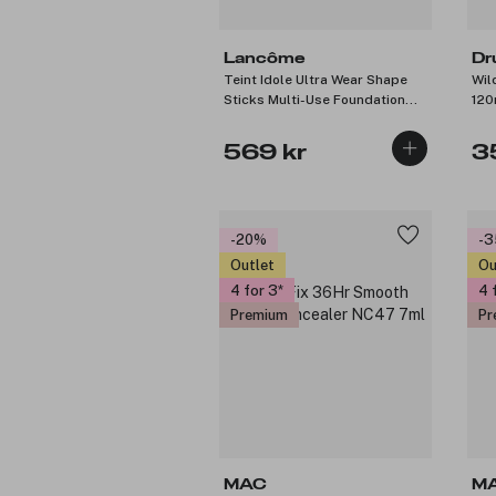
Lancôme
Dr
Teint Idole Ultra Wear Shape
Wil
Sticks Multi-Use Foundation
120
Suède 500 9g
569 kr
3
-20%
-
Outlet
Ou
4 for 3
4 
Premium
Pr
MAC
M