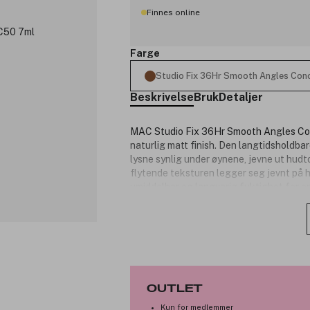
Finnes online
Farge
Studio Fix 36Hr Smooth Angles Con
Beskrivelse
Bruk
Detaljer
MAC Studio Fix 36Hr Smooth Angles Conc
naturlig matt finish. Den langtidsholdbar
lysne synlig under øynene, jevne ut hud
flytende teksturen legger seg jevnt på h
umiddelbar og langvarig fuktighet for e
alle hudtyper og er utviklet for å holde s
Produktnummer:
3351453
OUTLET
Kun for medlemmer