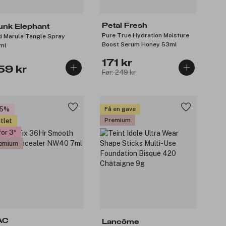
Petal Fresh
unk Elephant
Pure True Hydration Moisture
d Marula Tangle Spray
Boost Serum Honey 53ml
ml
171 kr
59 kr
Før: 249 kr
35%
Få en gave
Premium
tlet
for 3
emium
AC
Lancôme