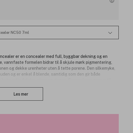
cealer NC50 7ml
ealer er en concealer med full, byggbar dekning og en
e, vannfaste formelen bidrar til å skjule mørk pigmentering,
tonen og dekke urenheter uten å tette porene. Den silkemyke,
uden og er enkel å blende, samtidig som den gir både
n behagelig følelse gjennom dagen. Concealeren passer til
Lukk
eg jevn uten å legge seg i linjer, klumpe seg eller falme.
Les mer