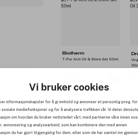
Biotherm
Dr
T-Pur Anti Oil & Shine Gel 50ml
Vir
30
359 kr
8
Før: 479 kr
Vi bruker cookies
ker informasjonskapsler for å gi innhold og annonser et personlig preg, for
Få 10% bonus
-2
 sosiale mediefunksjoner og for å analysere trafikken vår. Vi deler dessut
Pr
masjon om hvordan du bruker nettstedet vårt, med partnerne våre innen sos
r, annonsering og analysearbeid, som kan kombinere den med annen
asjon du har gjort tilgjengelig for dem, eller som de har samlet inn gjenno