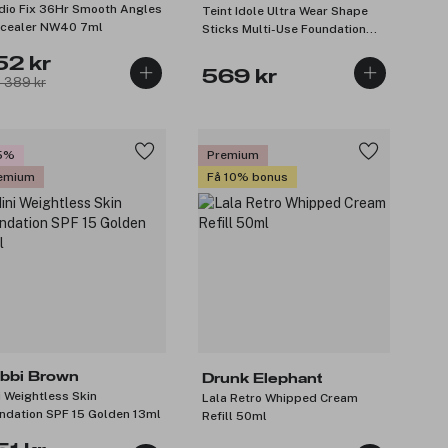
dio Fix 36Hr Smooth Angles
Teint Idole Ultra Wear Shape
cealer NW40 7ml
Sticks Multi-Use Foundation
Bisque 420 Châtaigne 9g
52 kr
569 kr
: 389 kr
5%
Premium
emium
Få 10% bonus
bbi Brown
Drunk Elephant
i Weightless Skin
Lala Retro Whipped Cream
ndation SPF 15 Golden 13ml
Refill 50ml