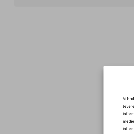
Vi bru
levere
infor
medie
inform