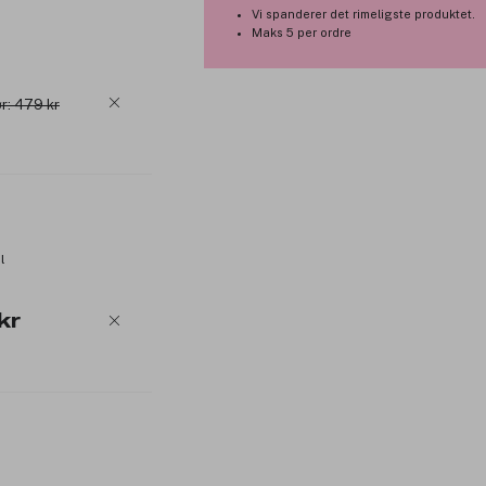
Vi spanderer det rimeligste produktet.
Maks 5 per ordre
r: 479 kr
l
kr