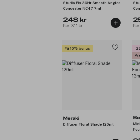
Studio Fix 36Hr Smooth Angles
Stu
Concealer NC47 7ml
Con
248 kr
2
Før: 311 kr
Før
Få 10% bonus
-2
Pr
Bo
Meraki
Min
Diffuser Floral Shade 120ml
Fou