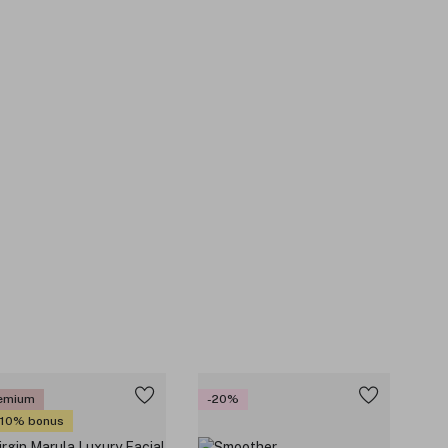
emium
-20%
 10% bonus