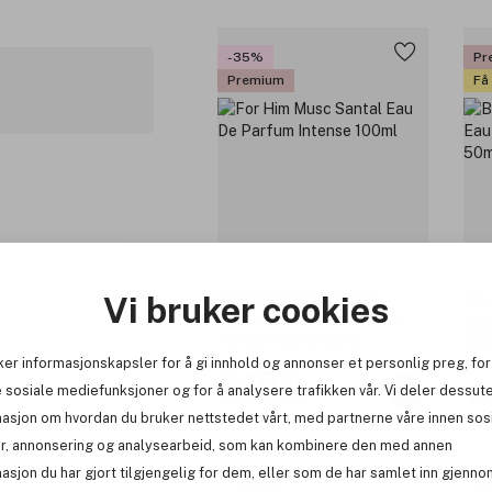
-35%
Pr
Premium
Få
Vi bruker cookies
Narciso Rodriguez
Ca
For Him Musc Santal Eau De
Bad
Parfum Intense 100ml
De 
ker informasjonskapsler for å gi innhold og annonser et personlig preg, for
948 kr
 sosiale mediefunksjoner og for å analysere trafikken vår. Vi deler dessut
1 
Før: 1 459 kr
masjon om hvordan du bruker nettstedet vårt, med partnerne våre innen sos
r, annonsering og analysearbeid, som kan kombinere den med annen
asjon du har gjort tilgjengelig for dem, eller som de har samlet inn gjenno
Premium
-3