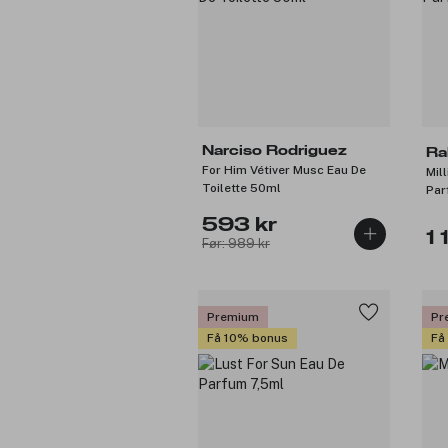
Narciso Rodriguez
Ra
For Him Vétiver Musc Eau De
Mill
Toilette 50ml
Par
593 kr
1 
Før: 989 kr
Premium
Pr
Få 10% bonus
Få