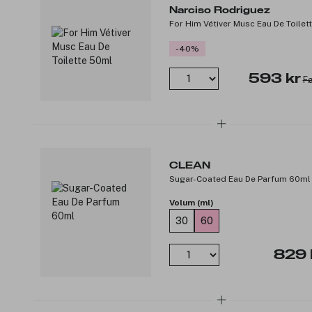
Narciso Rodriguez
For Him Vétiver Musc Eau De Toilet
-40%
593 kr
Fø
CLEAN
Sugar-Coated Eau De Parfum 60ml
Volum (ml)
30
60
829 