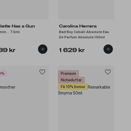
liette Has a Gun
Carolina Herrera
mm… 7,5ml
Bad Boy Cobalt Absolute Eau
De Parfum Absolute 100ml
89 kr
1 629 kr
0%
Premium
Nichedufter
Få 10% bonus