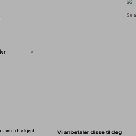
Se a
l
kr
r som du har kjøpt.
Vi anbefaler disse til deg