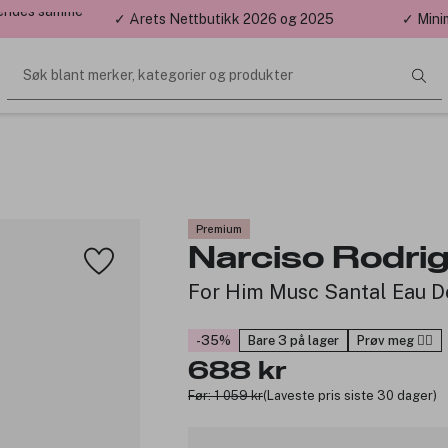
 sendes samme
✓ Årets Nettbutikk 2026 og 2025
✓ Mini
Søk blant merker, kategorier og produkter
Premium
Narciso Rodri
For Him Musc Santal Eau D
-35%
Bare 3 på lager
Prøv meg 🙋‍♀️
688 kr
Før: 1 059 kr
(Laveste pris siste 30 dager)