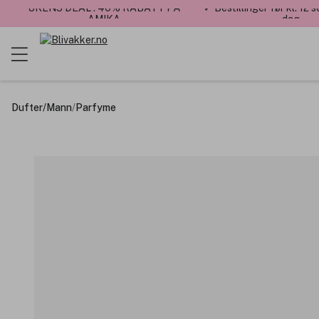
UKENS DEAL : 40% RABATT PÅ
✓ Bestillinger før kl. 12
AMIKA
dag
Dufter
/
Mann
/
Parfyme