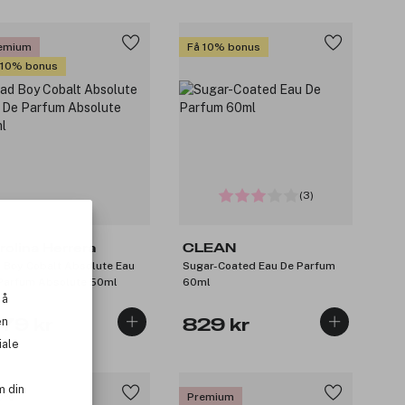
emium
Få 10% bonus
 10% bonus
(3)
rolina Herrera
CLEAN
 Boy Cobalt Absolute Eau
Sugar-Coated Eau De Parfum
Parfum Absolute 50ml
60ml
 å
en
179 kr
829 kr
iale
m din
0%
Premium