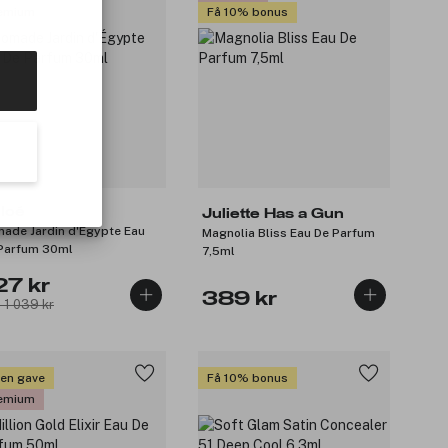
emium
Få 10% bonus
loé
Juliette Has a Gun
ade Jardin d'Égypte Eau
Magnolia Bliss Eau De Parfum
Parfum 30ml
7,5ml
27 kr
389 kr
: 1 039 kr
 en gave
Få 10% bonus
emium