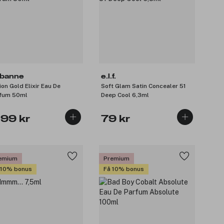
banne
e.l.f.
ion Gold Elixir Eau De
Soft Glam Satin Concealer 51
fum 50ml
Deep Cool 6,3ml
199 kr
79 kr
emium
Premium
 10% bonus
Få 10% bonus