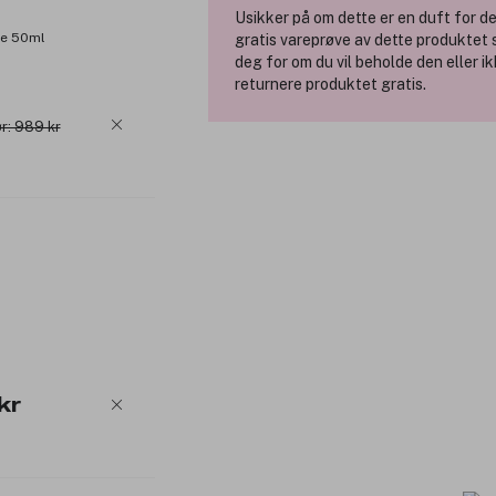
Duftfamilie: Woody Musky.
Usikker på om dette er en duft for
Eau de Parfum Intense.
te 50ml
gratis vareprøve av dette produktet
deg for om du vil beholde den eller i
Noter:
returnere produktet gratis.
Toppnoter: Muskatsalvie, einer.
r: 989 kr
Hjertenoter: Musk.
Bunnoter: Sedertre, sandeltre.
Produktnummer:
3351769
kr