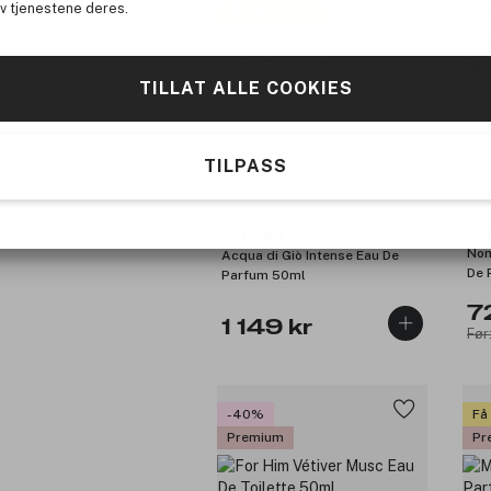
av tjenestene deres.
Få 10% bonus
Pr
TILLAT ALLE COOKIES
TILPASS
Ch
Armani
Nom
Acqua di Giò Intense Eau De
De 
Parfum 50ml
7
1 149 kr
Før
-40%
Få
Premium
Pr