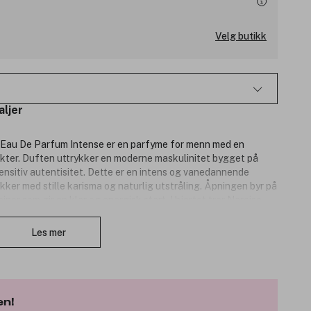
Velg butikk
aljer
 Eau De Parfum Intense er en parfyme for menn med en
kter. Duften uttrykker en moderne maskulinitet bygget på
sensitiv autentisitet. Dette er en intens og vanedannende
ker med stille karisma og naturlig utstråling. Åpningen byr på
ner som gir en klar og energisk start. I hjertet trer Narciso
Lukk
em med kraft og dybde, og skaper en sensuell og tiltrekkende
sedertre og sandeltre som tilfører en dyp, treaktig kontrast
Les mer
n sofistikert og balansert herreduft med tydelig karakter og
en!