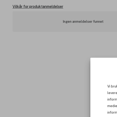
Vilkår for produktanmeldelser
Ingen anmeldelser funnet
Vi bru
levere
infor
medie
inform