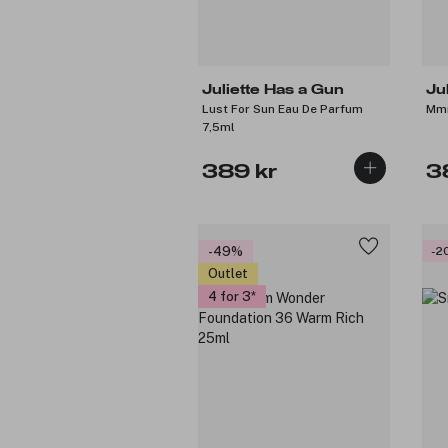
Juliette Has a Gun
Ju
Lust For Sun Eau De Parfum
Mm
7,5ml
389 kr
3
-49%
-2
Outlet
4 for 3