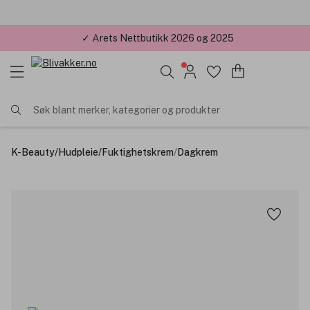
✓ Årets Nettbutikk 2026 og 2025
Søk blant merker, kategorier og produkter
K-Beauty
/
Hudpleie
/
Fuktighetskrem
/
Dagkrem