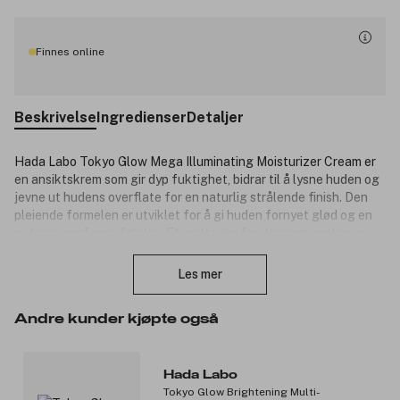
Finnes online
Beskrivelse
Ingredienser
Detaljer
Hada Labo Tokyo Glow Mega Illuminating Moisturizer Cream er
en ansiktskrem som gir dyp fuktighet, bidrar til å lysne huden og
jevne ut hudens overflate for en naturlig strålende finish. Den
pleiende formelen er utviklet for å gi huden fornyet glød og en
mykere, smidigere følelse. Et godt valg for deg som ønsker en
Lukk
fuktighetskrem som kombinerer næring, glød og en jevnere
hudtone i ett produkt.
Les mer
Produktnummer:
3352316
Andre kunder kjøpte også
Hada Labo
Tokyo Glow Brightening Multi-