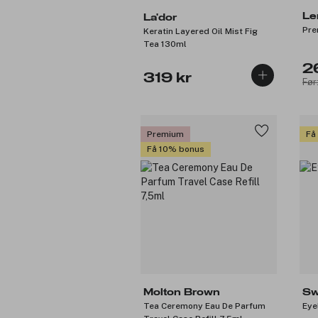
Le
La'dor
Pre
Keratin Layered Oil Mist Fig
Tea 130ml
2
319 kr
Før
Premium
Få
Få 10% bonus
Molton Brown
Sw
Tea Ceremony Eau De Parfum
Eye