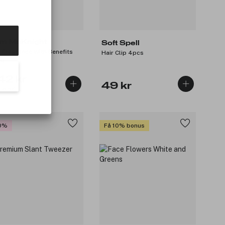
m McKnight
Soft Spell
 Fragrance With Benefits
Hair Clip 4pcs
ml
42 kr
49 kr
: 659 kr
0%
Få 10% bonus