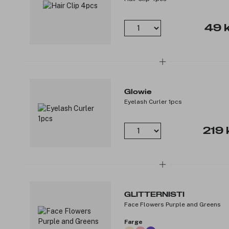
49 k
Glowie
Eyelash Curler 1pcs
219 
GLITTERNISTI
Face Flowers Purple and Greens
Farge