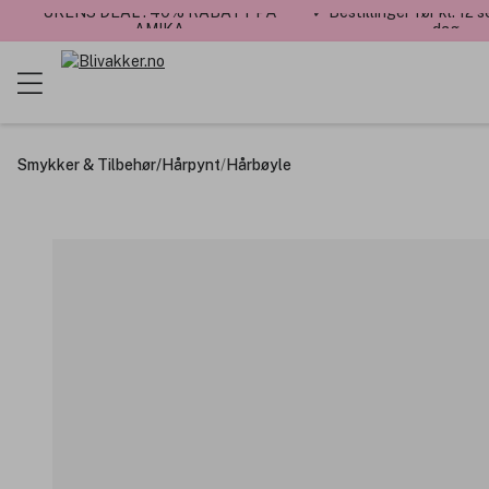
UKENS DEAL : 40% RABATT PÅ
✓ Bestillinger før kl. 12
AMIKA
dag
Smykker & Tilbehør
/
Hårpynt
/
Hårbøyle