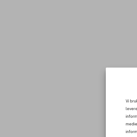
Vi bru
levere
infor
medie
inform