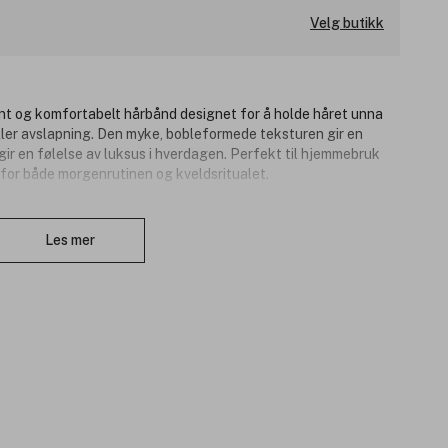
Velg butikk
nt og komfortabelt hårbånd designet for å holde håret unna
ller avslapning. Den myke, bobleformede teksturen gir en
ir en følelse av luksus i hverdagen. Perfekt til hjemmebruk
l for både morgenrutinen og kveldsritualet.
Lukk
Les mer