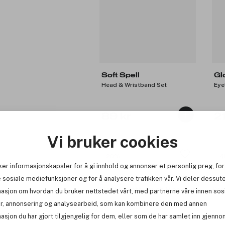
Soft Spell
Gl
Head & Wristband Set
Eye
89 kr
2
Vi bruker cookies
-20%
-
ker informasjonskapsler for å gi innhold og annonser et personlig preg, for
Ou
 sosiale mediefunksjoner og for å analysere trafikken vår. Vi deler dessut
4 
masjon om hvordan du bruker nettstedet vårt, med partnerne våre innen sos
r, annonsering og analysearbeid, som kan kombinere den med annen
asjon du har gjort tilgjengelig for dem, eller som de har samlet inn gjenno