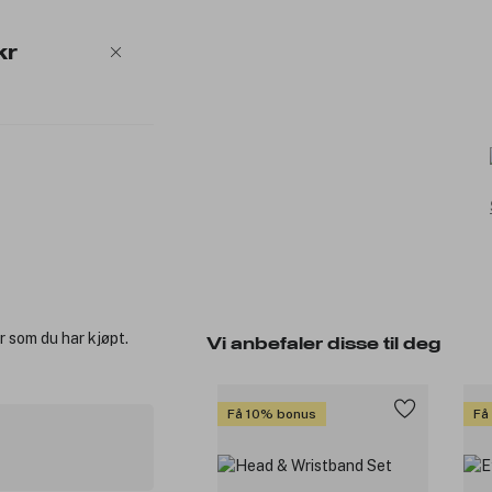
kr
r som du har kjøpt.
Vi anbefaler disse til deg
Få 10% bonus
Få