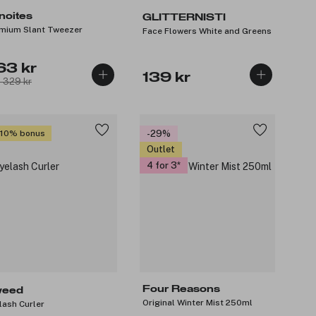
noites
GLITTERNISTI
mium Slant Tweezer
Face Flowers White and Greens
63 kr
139 kr
: 329 kr
 10% bonus
-29%
Outlet
4 for 3
Four Reasons
eed
Original Winter Mist 250ml
lash Curler