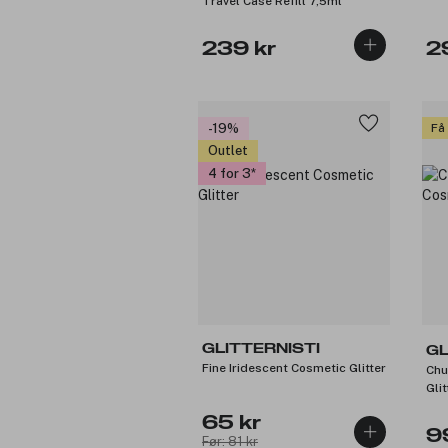
Travel Case Refill 7,5ml
239 kr
2
-19%
Få
Outlet
4 for 3
GLITTERNISTI
GL
Fine Iridescent Cosmetic Glitter
Chu
Glit
65 kr
9
Før: 81 kr