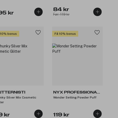
84 kr
95 kr
Før: 119 kr
 10% bonus
Få 10% bonus
ITTERNISTI
NYX PROFESSIONAL
nky Silver Mix Cosmetic
Wonder Setting Powder Puff
MAKEUP
ter
9 kr
119 kr