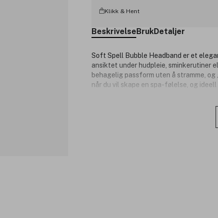
Klikk & Hent
Beskrivelse
Bruk
Detaljer
Soft Spell Bubble Headband er et elega
ansiktet under hudpleie, sminkerutiner e
behagelig passform uten å stramme, og g
når du vil skape en spa-følelse, og ideel
Produktnummer:
3352423