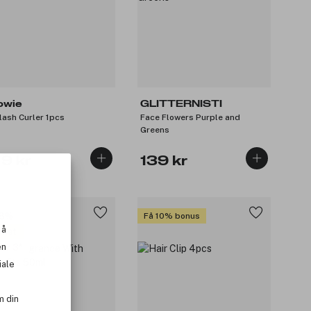
owie
GLITTERNISTI
lash Curler 1pcs
Face Flowers Purple and
Greens
19 kr
139 kr
48%
Få 10% bonus
 å
tlet
en
for 3
iale
m din