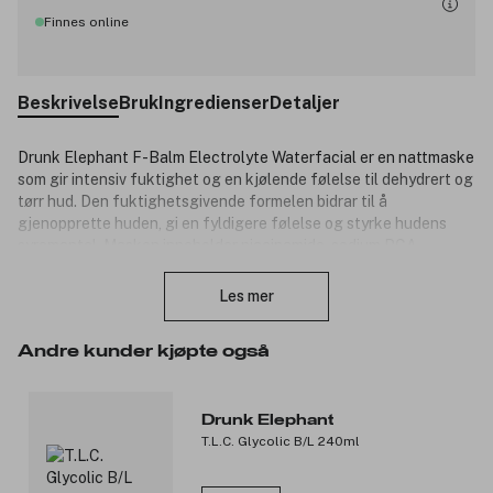
Finnes online
Beskrivelse
Bruk
Ingredienser
Detaljer
Drunk Elephant F-Balm Electrolyte Waterfacial er en nattmaske
som gir intensiv fuktighet og en kjølende følelse til dehydrert og
tørr hud. Den fuktighetsgivende formelen bidrar til å
gjenopprette huden, gi en fyldigere følelse og styrke hudens
syremantel. Masken inneholder niacinamide, sodium PCA,
Lukk
plante-squalane, fem former for ceramider, omega-fettsyrer og
antioksidanter, som sammen bidrar til å støtte hudbarrieren og
Les mer
tilføre langvarig fuktighet. Små perler med vitamin F smelter ved
påføring og gir ekstra mykhet og beroligende fukt.
Andre kunder kjøpte også
Produktnummer:
3352998
Drunk Elephant
T.L.C. Glycolic B/L 240ml