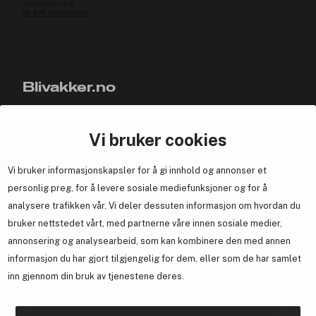
Blivakker.no
Om oss
Bli medlem helt gratis - få poeng og eksklusive rabattkoder.
Vi bruker cookies
Nyhetsbrev
Vi bruker informasjonskapsler for å gi innhold og annonser et
Samarbeid med oss
personlig preg, for å levere sosiale mediefunksjoner og for å
analysere trafikken vår. Vi deler dessuten informasjon om hvordan du
bruker nettstedet vårt, med partnerne våre innen sosiale medier,
annonsering og analysearbeid, som kan kombinere den med annen
En del av
Brandsdal Group AS
informasjon du har gjort tilgjengelig for dem, eller som de har samlet
inn gjennom din bruk av tjenestene deres.
For personlig veiledning om profesjonelle hårprodukter, klikk
her
.