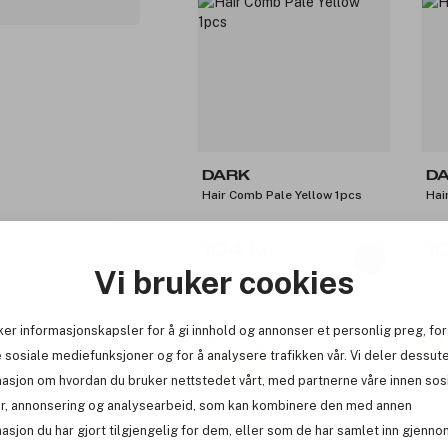
DARK
D
Hair Comb Pale Yellow 1pcs
Hai
104 kr
1
Før: 149 kr
Før
Vi bruker cookies
ker informasjonskapsler for å gi innhold og annonser et personlig preg, for
Få
Prøv meg 🙋‍♀️
 sosiale mediefunksjoner og for å analysere trafikken vår. Vi deler dessut
Få en gave
masjon om hvordan du bruker nettstedet vårt, med partnerne våre innen sos
Premium
r, annonsering og analysearbeid, som kan kombinere den med annen
asjon du har gjort tilgjengelig for dem, eller som de har samlet inn gjenno