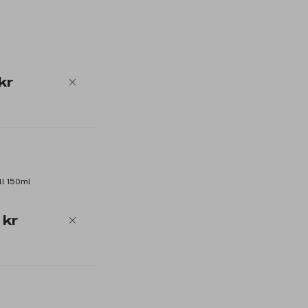
kr
ll 150ml
 kr