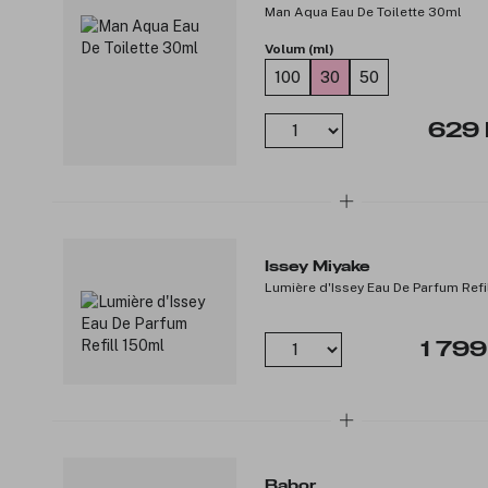
Man Aqua Eau De Toilette 30ml
Volum (ml)
100
30
50
629 
Issey Miyake
Lumière d'Issey Eau De Parfum Refi
1 799
Babor