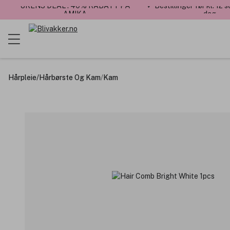
UKENS DEAL : 40% RABATT PÅ
✓ Bestillinger før kl. 12
AMIKA
dag
Hårpleie
/
Hårbørste Og Kam
/
Kam