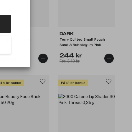
DARK
bor
Terry Quilted Small Pouch
thing Serum 30ml
Sand & Bubblegum Pink
244 kr
199 kr
Før: 349 kr
 44 kr bonus
Få 12 kr bonus