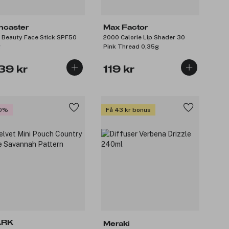
ncaster
Max Factor
 Beauty Face Stick SPF50
2000 Calorie Lip Shader 30
g
Pink Thread 0,35g
39 kr
119 kr
0%
Få 43 kr bonus
ARK
Meraki