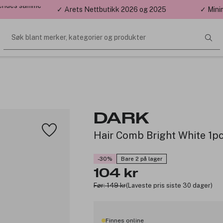
 sendes samme
✓ Årets Nettbutikk 2026 og 2025
✓ Mini
Søk blant merker, kategorier og produkter
DARK
Hair Comb Bright White 1p
-30%
Bare 2 på lager
104 kr
Før: 149 kr
(Laveste pris siste 30 dager)
Finnes online