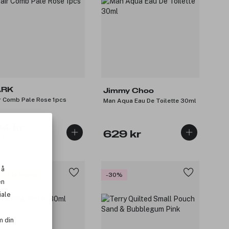
ARK
Jimmy Choo
r Comb Pale Rose 1pcs
Man Aqua Eau De Toilette 30ml
04 kr
629 kr
: 149 kr
 å
 120 kr bonus
-30%
en
iale
m din