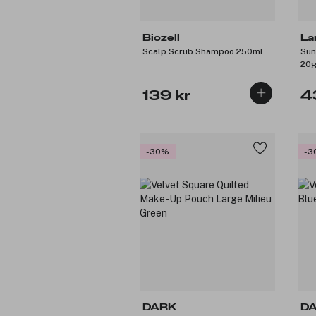
Biozell
La
Scalp Scrub Shampoo 250ml
Sun
20
139 kr
4
-30%
-3
DARK
D