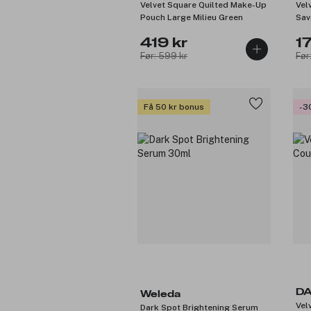
Velvet Square Quilted Make-Up
Vel
Pouch Large Milieu Green
Sav
419 kr
17
Før: 599 kr
Før
Få 50 kr bonus
-3
D
Weleda
Vel
Dark Spot Brightening Serum