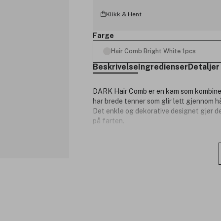
Klikk & Hent
Farge
Hair Comb Bright White 1pcs
Beskrivelse
Ingredienser
Detaljer
DARK Hair Comb er en kam som kombinere
har brede tenner som glir lett gjennom h
Det enkle og dekorative designet gjør d
på farten.
Produktnummer:
3354220