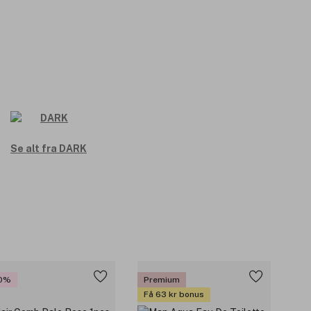
Se alt fra DARK
0%
Premium
Få 63 kr bonus