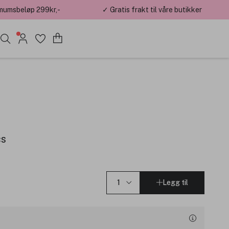
mumsbeløp 299kr,-
✓ Gratis frakt til våre butikker
cs
Legg til