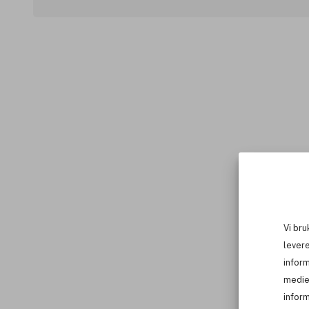
Vi bru
levere
infor
medie
inform