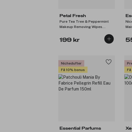
Petal Fresh
Es
Pure Tea Tree & Peppermint
Nic
Makeup Removing Wipes
Mai
60pcs
100
199 kr
5
Nichedufter
Pr
Få 10% bonus
Få
Essential Parfums
Xer