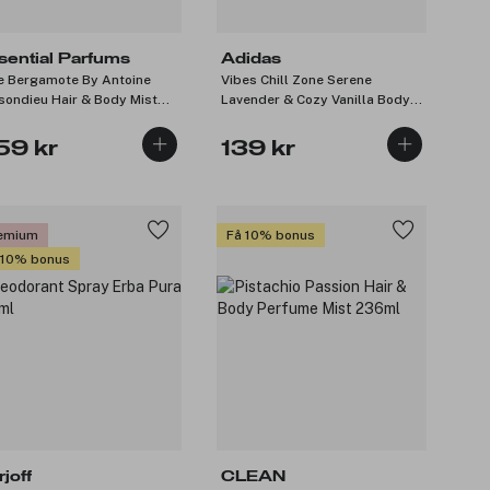
sential Parfums
Adidas
e Bergamote By Antoine
Vibes Chill Zone Serene
sondieu Hair & Body Mist
Lavender & Cozy Vanilla Body
ml
Mist 236ml
59 kr
139 kr
emium
Få 10% bonus
 10% bonus
joff
CLEAN