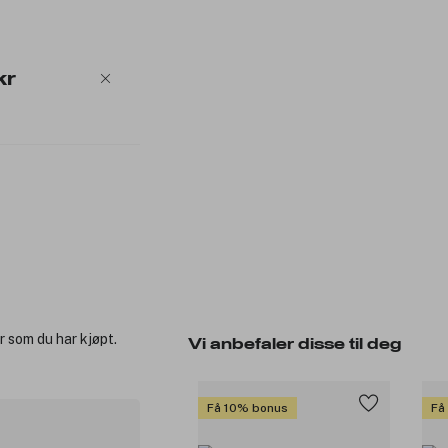
kr
r som du har kjøpt.
Vi anbefaler disse til deg
Få 10% bonus
Få