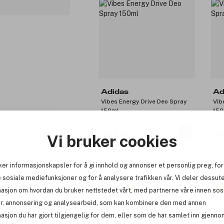
Adidas
Ad
Vibes Energy Drive Deo Spray
Vib
150ml
150
49 kr
4
Vi bruker cookies
ker informasjonskapsler for å gi innhold og annonser et personlig preg, for
Premium
Pr
 sosiale mediefunksjoner og for å analysere trafikken vår. Vi deler dessut
Få 10% bonus
Få
masjon om hvordan du bruker nettstedet vårt, med partnerne våre innen sos
Pr
r, annonsering og analysearbeid, som kan kombinere den med annen
asjon du har gjort tilgjengelig for dem, eller som de har samlet inn gjenno