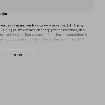
aljer
 en deospray med en frisk og oppkvikkende duft. Den gir
 lukt, og er utviklet med en energigivende kombinasjon av
ige eteriske oljer. Den veganske formelen er dermatologisk
er godt til daglig bruk. Emballasjen består av minst 14 %
el laget av 74 % resirkulert plast.
Lukk
Les mer