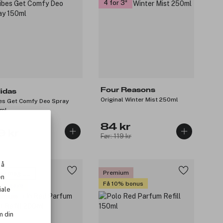
4 for 3
Four Reasons
idas
Original Winter Mist 250ml
es Get Comfy Deo Spray
ml
84 kr
9 kr
Før: 119 kr
 å
Premium
øv meg 🙋‍♀️
en
Få 10% bonus
 en gave
iale
emium
m din