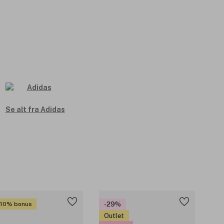
Se alt fra Adidas
 10% bonus
-29%
Outlet