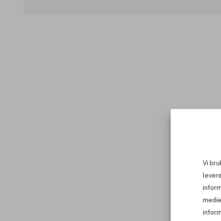
Vi bru
levere
infor
medie
inform