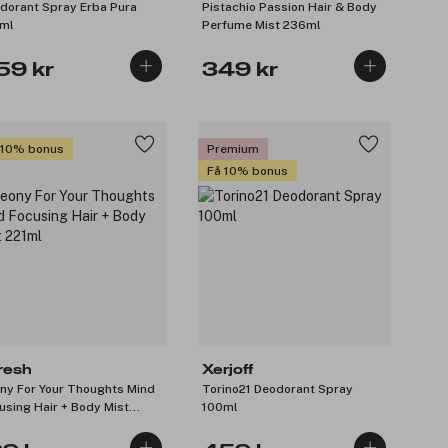
dorant Spray Erba Pura
Pistachio Passion Hair & Body
ml
Perfume Mist 236ml
59 kr
349 kr
 10% bonus
Premium
Få 10% bonus
fresh
Xerjoff
ny For Your Thoughts Mind
Torino21 Deodorant Spray
using Hair + Body Mist
100ml
ml