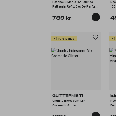
Patchouli Mania By Fabrice
Deo
Pellegrin Refill Eau De Parfum
100
150ml
789 kr
4
Få 10% bonus
Få
GLITTERNISTI
b.
Chunky Iridescent Mix
Peo
Cosmetic Glitter
Foc
221