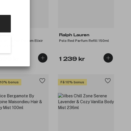
banne
Ralph Lauren
ntom In Red Parfum Elixir
Polo Red Parfum Refill 150ml
ill 200ml
 699 kr
1 239 kr
 10% bonus
Få 10% bonus