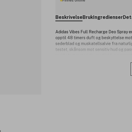
Finnes online
Beskrivelse
Bruk
Ingredienser
Det
Adidas Vibes Full Recharge Deo Spray er
opptil 48 timers duft og beskyttelse mot
sederblad og muskatellsalvie fra naturl
testet, skånsom mot sensitiv hud og pass
resirkulert materiale, med lokk og sprayd
Produktnummer:
3355171
l