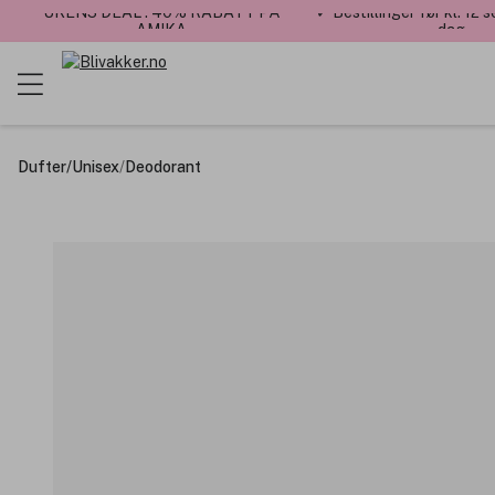
UKENS DEAL : 40% RABATT PÅ
✓ Bestillinger før kl. 12
AMIKA
dag
Dufter
/
Unisex
/
Deodorant