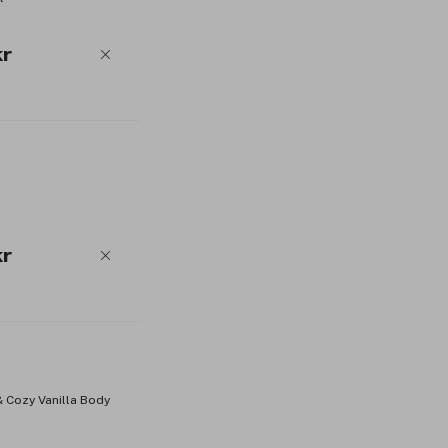
r
r
& Cozy Vanilla Body