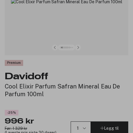
Premium
Davidoff
Cool Elixir Parfum Safran Mineral Eau De
Parfum 100ml
-25%
996 kr
Legg til
Før: 1 329 kr
(Laveste pris siste 30 dager)