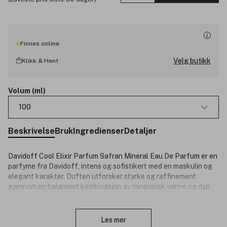
Finnes online
Velg butikk
Klikk & Hent
Volum (ml)
100
Beskrivelse
Bruk
Ingredienser
Detaljer
Davidoff Cool Elixir Parfum Safran Mineral Eau De Parfum er en
parfyme fra Davidoff, intens og sofistikert med en maskulin og
elegant karakter. Duften utforsker styrke og raffinement
gjennom en balansert kombinasjon av mineralisk varme og dyp
intensitet. I åpningen tilfører epleakkord en sprø og uventet
Lukk
friskhet, før kostbar safran i hjertet gir duften en rik og
karakterfull dybde. Basen avrundes med en trio av sedertre som
Les mer
tilfører varm, treaktig struktur og en langvarig, sofistikert finish.