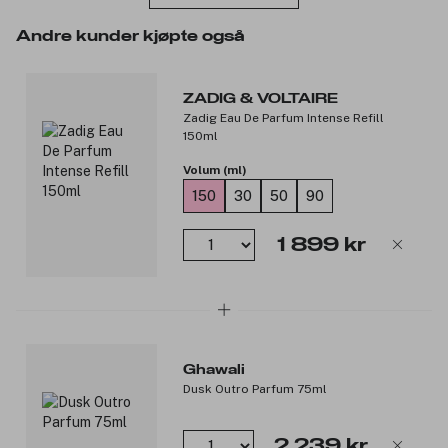
Den fasettslipte, dypt røde flasken med gulldetaljer
Andre kunder kjøpte også
understreker duftens eksklusive uttrykk og følelsen av
intensitet og mineralisk eleganse.
Duftnoter:
ZADIG & VOLTAIRE
Zadig Eau De Parfum Intense Refill
Toppnoter: Epleakkord.
150ml
Hjertenoter: Safranakkord.
Bunnoter: Trio av sedertre.
Volum (ml)
150
30
50
90
Produktnummer:
3355354
1 899 kr
Ghawali
Dusk Outro Parfum 75ml
2 239 kr