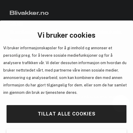
Blivakker.no
Om oss
Bli medlem helt gratis - få poeng og eksklusive rabattkoder.
Vi bruker cookies
Nyhetsbrev
Vi bruker informasjonskapsler for å gi innhold og annonser et
Samarbeid med oss
personlig preg, for å levere sosiale mediefunksjoner og for å
analysere trafikken vår. Vi deler dessuten informasjon om hvordan du
bruker nettstedet vårt, med partnerne våre innen sosiale medier,
annonsering og analysearbeid, som kan kombinere den med annen
En del av
Brandsdal Group AS
informasjon du har gjort tilgjengelig for dem, eller som de har samlet
inn gjennom din bruk av tjenestene deres.
For personlig veiledning om profesjonelle hårprodukter, klikk
her
.
TILLAT ALLE COOKIES