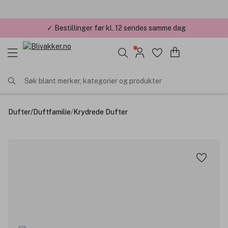
✓ Bestillinger før kl. 12 sendes samme dag
✓ Årets Nettbutikk 2026 og 2025
Søk blant merker, kategorier og produkter
Dufter
/
Duftfamilie
/
Krydrede Dufter