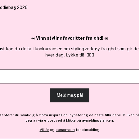
 sendes samme
✓ Årets Nettbutikk 2026 og 2025
✓ Mini
Søk blant merker, kategorier og produkter
☀️
Vinn stylingfavoritter fra ghd!
☀️
ust kan du delta i konkurransen om stylingverktøy fra ghd som gir d
hver dag. Lykke til!
💇‍♀️✨
Få 10% bonus
Babor
Lip Liner 04 Nude Berry 1g
Meld meg på!
Bare 2 på lager
159 kr
epterer du samtidig å motta inspirasjon, nyheter og de beste tilbudene. Du kan n
deg av via e-post ved å klikke på avmeldingslenken.
Vilkår
og
personvern
for påmelding