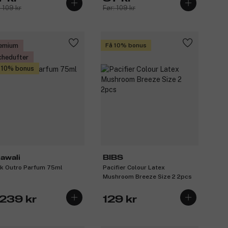
: 109 kr
Før: 109 kr
emium
Få 10% bonus
chedufter
 10% bonus
awali
BIBS
k Outro Parfum 75ml
Pacifier Colour Latex
Mushroom Breeze Size 2 2pcs
 239 kr
129 kr