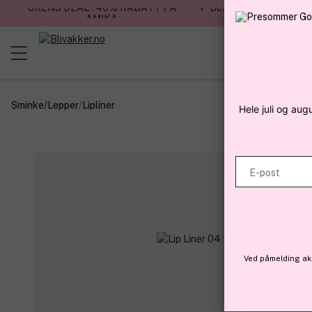
UKENS DEAL : 40% RABATT PÅ
✓ Bestillinger før kl. 12
AMIKA
dag
Sminke
/
Lepper
/
Lipliner
Hele juli og aug
E-post
Ved påmelding aks