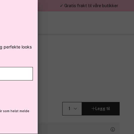
mumsbeløp 299kr,-
✓ Gratis frakt til våre butikker
eg perfekte looks
Legg til
år som helst melde