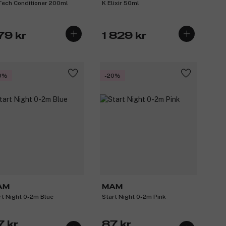
Tech Conditioner 200ml
K Elixir 50ml
79 kr
1 829 kr
0%
-20%
AM
MAM
rt Night 0-2m Blue
Start Night 0-2m Pink
7 kr
87 kr