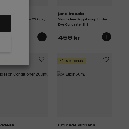
ncôme
jane iredale
 Idôle CuddleBlur™ 23 Cozy
Skintuition Brightening Under
ry 42g
Eye Concealer D11
09 kr
459 kr
 10% bonus
Få 10% bonus
ddess
Dolce&Gabbana