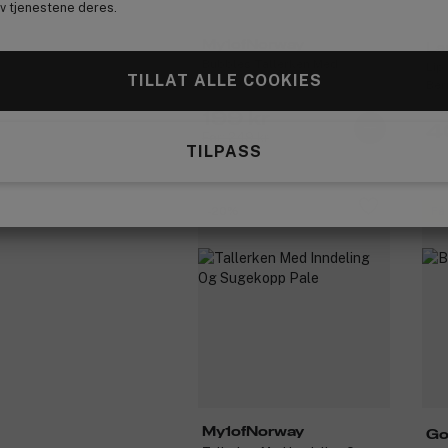
av tjenestene deres.
My1ofNorway
La
Bubbles Tallerken Med
Lip
TILLAT ALLE COOKIES
Sugekopp Snow
Ber
199 kr
4
Før: 249 kr
TILPASS
-20%
Få
My1ofNorway
Go