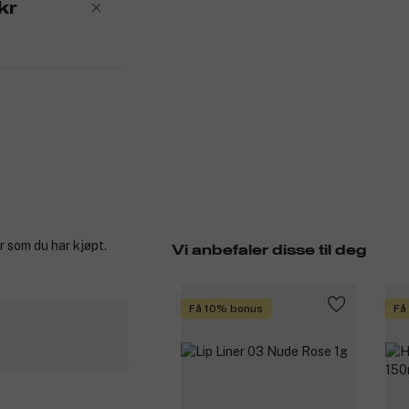
kr
r som du har kjøpt.
Vi anbefaler disse til deg
Få 10% bonus
Få