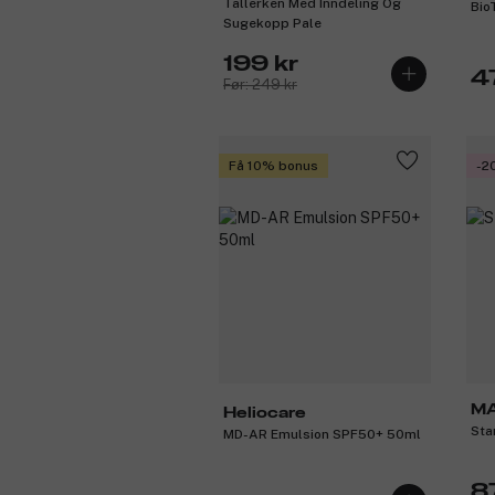
Tallerken Med Inndeling Og
Bio
Sugekopp Pale
199 kr
4
Før: 249 kr
Få 10% bonus
-2
M
Heliocare
Sta
MD-AR Emulsion SPF50+ 50ml
8