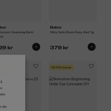
bor
Babor
luronic Cleansing Balm
Silky Satin Blush Rosy-Red 7g
ml
29 kr
379 kr
 en gave
Få 10% bonus
emium
 å
en
iale
m din