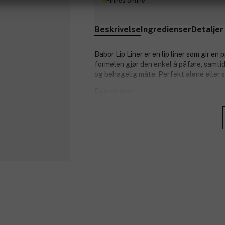
Finnes online
Beskrivelse
Ingredienser
Detaljer
Babor Lip Liner er en lip liner som gir e
formelen gjør den enkel å påføre, samtid
og behagelig måte. Perfekt alene eller s
Egenskaper:
Holdbar lip liner.
Smidig og myk formel.
Gir presis leppekontur.
Former og fremhever leppene.
Produktnummer:
3355772