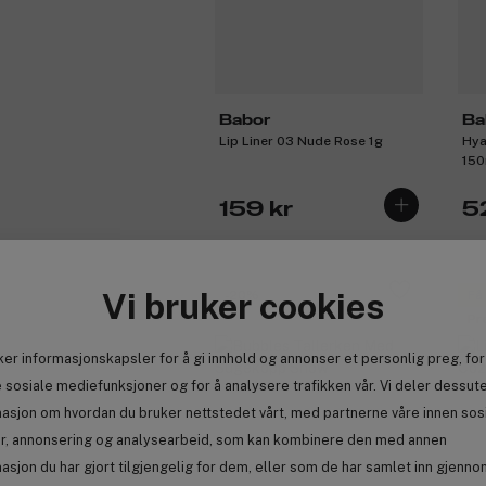
Babor
Ba
Lip Liner 03 Nude Rose 1g
Hya
150
159 kr
5
Vi bruker cookies
-20%
Få
Pr
ker informasjonskapsler for å gi innhold og annonser et personlig preg, for
 sosiale mediefunksjoner og for å analysere trafikken vår. Vi deler dessut
masjon om hvordan du bruker nettstedet vårt, med partnerne våre innen sos
r, annonsering og analysearbeid, som kan kombinere den med annen
asjon du har gjort tilgjengelig for dem, eller som de har samlet inn gjenno